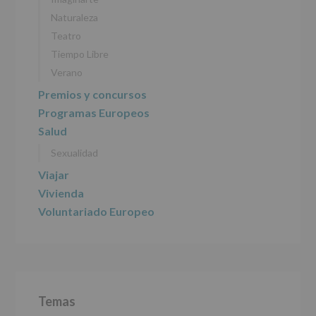
2016)
Naturaleza
Responsable
:
Teatro
AYUNTAMIENTO
DE
Tiempo Libre
ALCOBENDAS.
Verano
Finalidad
:
Información
Premios y concursos
actividades
Programas Europeos
y
programas
Salud
participativos
Sexualidad
para
jóvenes.
Viajar
Legitimación
:
Consentimiento
Vivienda
del
Voluntariado Europeo
interesado
para
este
fin
específico.
Destinatarios
:
No
Temas
se