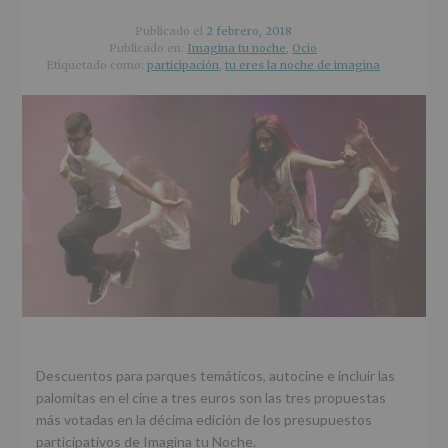
r
n
l
i
c
p
Publicado el
2 febrero, 2018
n
i
r
Publicado en:
Imagina tu noche
,
Ocio
Etiquetado como:
participación
,
tu eres la noche de imagina
c
p
i
i
a
n
p
l
c
a
i
l
p
a
l
Descuentos para parques temáticos, autocine e incluir las
palomitas en el cine a tres euros son las tres propuestas
más votadas en la décima edición de los presupuestos
participativos de Imagina tu Noche.