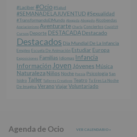
cederán
#Ocio
datos
#laciber
#salud
a
#SEMANADELAJUVENTUD
#sexualidad
terceros,
#TransformandoElMundo
Alcobendas
Abogada
Abogado
salvo
Aventurarte
Conciertos
Charla
Covid19
Asociacionismo
obligación
DESTACADA
Destacado
Deporte
Cursos
legal.
Destacados
Derechos:
Dia Mundial De La Infancia
De
Europa
Estudiar
Empleo
acceso,
Escuela De Animación
Infancia
rectificación,
Familias
Idiomas
Exposiciones
supresión,
Joven
Información
Jóvenes
Música
así
Naturaleza
como
Niños
Noche
Psicologia
San
Poesía
otros
Taller
Teatro
Isidro
Tu Eres La Noche
Talleres Creativos
derechos,
Verano
Voluntariado
Viajar
De Imagina
según
se
explica
en
la
información
adicional.
Agenda de Ocio
Información
VER CALENDARIO
»
adicional
: