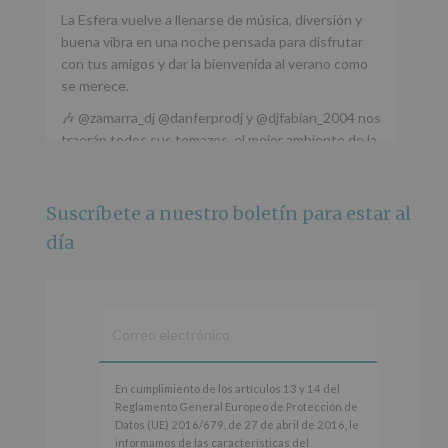
La Esfera vuelve a llenarse de música, diversión y
buena vibra en una noche pensada para disfrutar
con tus amigos y dar la bienvenida al verano como
se merece.
🎶 @zamarra_dj @danferprodj y @djfabian_2004 nos
traerán todos sus temazos, el mejor ambiente de la
ciudad y un plan que no te puedes perder.
🌅 Porque este
...
Ver más
Suscríbete a nuestro boletín para estar al
Foto
día
Ver en Facebook
·
Compartir
Alcobendas Imagina
está en Recinto
Ferial De Alcobendas.
3 meses hace
IMAGINA SOUND SAN ISDRO
En
En cumplimiento de los artículos 13 y 14 del
cumplimiento
Reglamento General Europeo de Protección de
Esta noche la Zona Joven saltará a ritmo de
de
Datos (UE) 2016/679, de 27 de abril de 2016, le
@s.hidalgo.v y @joel_jowe
los
informamos de las características del