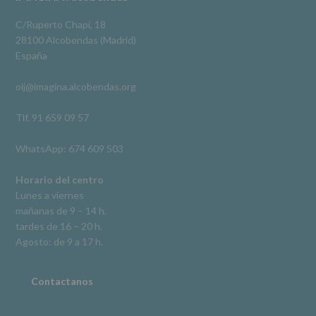
Footer
obligación
Video
legal.
C/Ruperto Chapí, 18
Derechos:
Ver en Facebook
·
Compartir
28100 Alcobendas (Madrid)
De
España
acceso,
rectificación,
oij@imagina.alcobendas.org
supresión,
así
como
Tlf. 91 659 09 57
otros
derechos,
WhatsApp: 674 609 503
según
se
explica
Horario del centro
en
Lunes a viernes
la
mañanas de 9 – 14 h.
información
tardes de 16 – 20 h.
adicional.
Información
Agosto: de 9 a 17 h.
adicional
:
Puede
consultar
Contactanos
el
apartado
Aquí