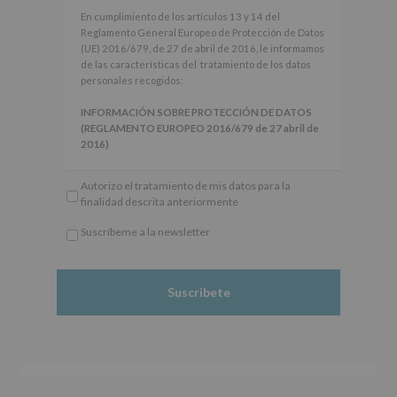
En
En cumplimiento de los artículos 13 y 14 del
cumplimiento
Reglamento General Europeo de Protección de Datos
de
(UE) 2016/679, de 27 de abril de 2016, le informamos
los
de las características del tratamiento de los datos
artículos
personales recogidos:
13
y
INFORMACIÓN SOBRE PROTECCIÓN DE DATOS
14
(REGLAMENTO EUROPEO 2016/679 de 27 abril de
del
2016)
Reglamento
General
Responsable
: AYUNTAMIENTO DE ALCOBENDAS.
Autorizo el tratamiento de mis datos para la
Europeo
Finalidad
: Información actividades y programas
finalidad descrita anteriormente
de
participativos para jóvenes.
Protección
Legitimación
: Consentimiento del interesado para
Suscríbeme a la newsletter
de
este fin específico.
*
Datos
Destinatarios
: No se cederán datos a terceros, salvo
Obligatorio
(UE)
obligación legal.
2016/679,
Derechos:
De acceso, rectificación, supresión, así
de
como otros derechos, según se explica en la
27
información adicional.
de
Información adicional
: Puede consultar el apartado
abril
Aquí Protegemos tus Datos de nuestra página web:
de
www.alcobendas.org
2016,
le