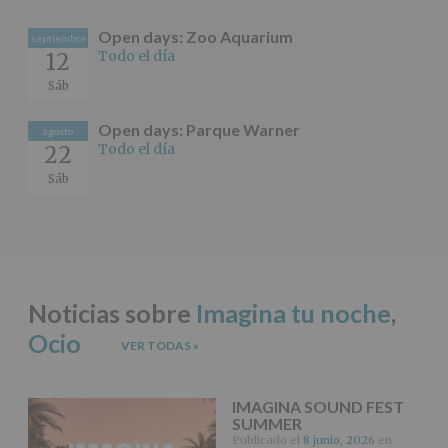
Puede
consultar
Open days: Zoo Aquarium
septiembre
el
Todo el día
12
apartado
Aquí
Sáb
Protegemos
tus
Open days: Parque Warner
Datos
agosto
Todo el día
22
de
nuestra
Sáb
página
web:
www.alcobendas.org
*
Obligatorio
Noticias sobre
Imagina tu noche
,
Ocio
VER TODAS
»
IMAGINA SOUND FEST
SUMMER
Publicado el
8 junio, 2026
en