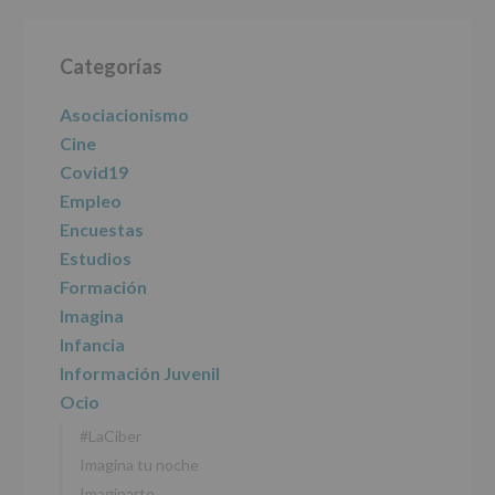
informamos
Barra
de
las
Categorías
lateral
características
del
principal
Asociacionismo
tratamiento
de
Cine
los
Covid19
datos
personales
Empleo
recogidos:
Encuestas
Estudios
INFORMACIÓN
SOBRE
Formación
PROTECCIÓN
Imagina
DE
DATOS
Infancia
(REGLAMENTO
Información Juvenil
EUROPEO
2016/679
Ocio
de
#LaCiber
27
abril
Imagina tu noche
de
Imaginarte