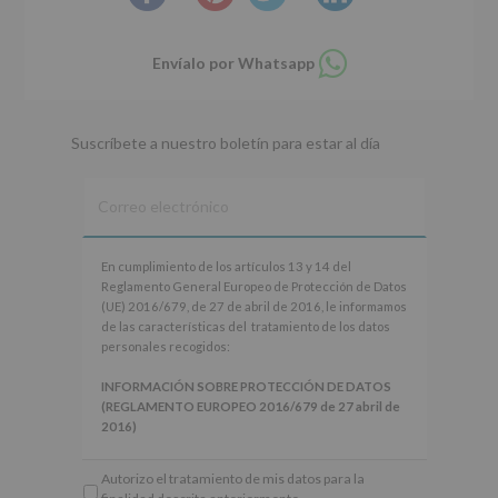
Compartir
Envíalo por Whatsapp
en
whatsapp
Suscríbete a nuestro boletín para estar al día
En
En cumplimiento de los artículos 13 y 14 del
cumplimiento
Reglamento General Europeo de Protección de Datos
de
(UE) 2016/679, de 27 de abril de 2016, le informamos
los
de las características del tratamiento de los datos
artículos
personales recogidos:
13
y
INFORMACIÓN SOBRE PROTECCIÓN DE DATOS
14
(REGLAMENTO EUROPEO 2016/679 de 27 abril de
del
2016)
Reglamento
General
Responsable
: AYUNTAMIENTO DE ALCOBENDAS.
Autorizo el tratamiento de mis datos para la
Europeo
Finalidad
: Información actividades y programas