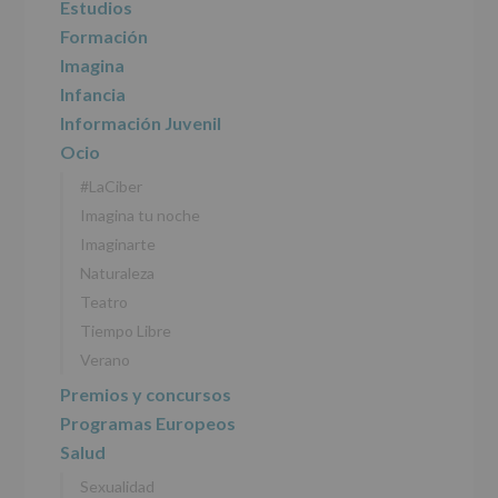
Estudios
INFORMACIÓN
SOBRE
Formación
PROTECCIÓN
Imagina
DE
DATOS
Infancia
(REGLAMENTO
Información Juvenil
EUROPEO
2016/679
Ocio
de
#LaCiber
27
abril
Imagina tu noche
de
Imaginarte
2016)
Naturaleza
Responsable
:
Teatro
AYUNTAMIENTO
DE
Tiempo Libre
ALCOBENDAS.
Verano
Finalidad
:
Información
Premios y concursos
actividades
Programas Europeos
y
programas
Salud
participativos
Sexualidad
para