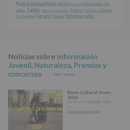
Naturaleza
como
Niños
Noche
Psicologia
San
Poesía
otros
Taller
Teatro
Isidro
Tu Eres La Noche
Talleres Creativos
derechos,
Verano
Voluntariado
Viajar
De Imagina
según
se
explica
en
la
información
adicional.
Noticias sobre
Información
Información
adicional
:
Juvenil
,
Naturaleza
,
Premios y
Puede
consultar
concursos
VER TODAS
»
el
apartado
Aquí
Protegemos
Bono Cultural Joven
2026
tus
Datos
Publicado el
22 junio, 2026
en
de
Información Juvenil
nuestra
página
web:
www.alcobendas.org