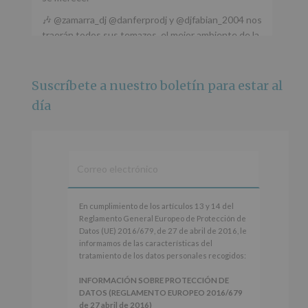
🎶 @zamarra_dj @danferprodj y @djfabian_2004 nos
traerán todos sus temazos, el mejor ambiente de la
ciudad y un plan que no te puedes perder.
🌅 Porque este
...
Ver más
Suscríbete a nuestro boletín para estar al
Foto
día
Ver en Facebook
·
Compartir
Alcobendas Imagina
está en Recinto
Ferial De Alcobendas.
3 meses hace
IMAGINA SOUND SAN ISDRO
En
En cumplimiento de los artículos 13 y 14 del
cumplimiento
Reglamento General Europeo de Protección de
Esta noche la Zona Joven saltará a ritmo de
de
Datos (UE) 2016/679, de 27 de abril de 2016, le
@s.hidalgo.v y @joel_jowe
los
informamos de las características del
artículos
tratamiento de los datos personales recogidos:
Dos fantásticas novedades para disfrutar sin parar.
13
y
INFORMACIÓN SOBRE PROTECCIÓN DE
📍 Zona Joven
14
DATOS (REGLAMENTO EUROPEO 2016/679
🎫 Entrada libre hasta completar aforo
del
de 27 abril de 2016)