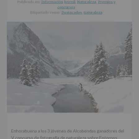
r
n
l
Publicado en:
Información Juvenil
,
Naturaleza
,
Premios y
i
c
p
concursos
Etiquetado como:
Destacados
,
naturaleza
n
i
r
c
p
i
i
a
n
p
l
c
a
i
l
p
a
l
Enhorabuena a los 3 jóvenes de Alcobendas ganadores del
V concurso de fotografía de naturaleza sobre Entornos