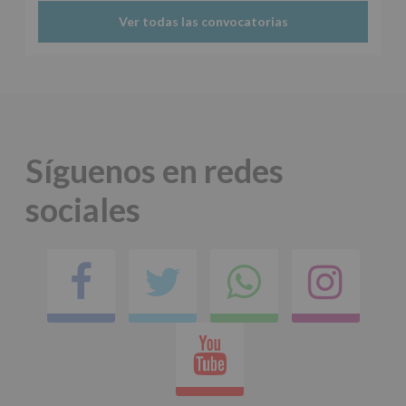
Ver todas las convocatorias
Síguenos en redes
sociales
Facebook
Twitter
Comparti
Ins
en
Youtube
whatsap