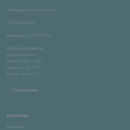
rectificación,
oij@imagina.alcobendas.org
supresión,
así
como
Tlf. 91 659 09 57
otros
derechos,
WhatsApp: 674 609 503
según
se
explica
Horario del centro
en
Lunes a viernes
la
mañanas de 9 – 14 h.
información
tardes de 16 – 20 h.
adicional.
Información
Agosto: de 9 a 17 h.
adicional
:
Puede
consultar
Contactanos
el
apartado
Aquí
Protegemos
tus
Secciones
Datos
de
Asesorías