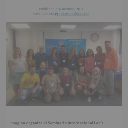
r
n
l
i
c
p
Publicado el
6 octubre, 2017
n
i
r
Publicado en:
Programas Europeos
c
p
i
i
a
n
p
l
c
a
i
l
p
a
l
Imagina organiza el Seminario Internacional Let´s