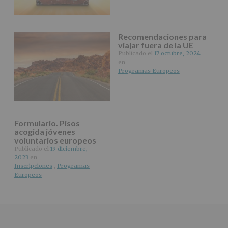
nuestra
página
web:
www.alcobendas.org
Recomendaciones para
viajar fuera de la UE
*
Publicado el
17 octubre, 2024
Obligatorio
en
Programas Europeos
Formulario. Pisos
acogida jóvenes
voluntarios europeos
Publicado el
19 diciembre,
2023
en
Inscripciones
,
Programas
Europeos