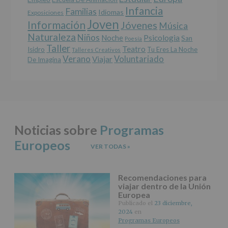
Infancia
rectificación,
Familias
Idiomas
Exposiciones
supresión,
Joven
Información
Jóvenes
Música
así
Naturaleza
como
Niños
Noche
Psicologia
San
Poesía
otros
Taller
Teatro
Isidro
Tu Eres La Noche
Talleres Creativos
derechos,
Verano
Voluntariado
Viajar
De Imagina
según
se
explica
en
la
información
adicional.
Noticias sobre
Programas
Información
adicional
:
Europeos
Puede
VER TODAS
»
consultar
el
apartado
Recomendaciones para
Aquí
viajar dentro de la Unión
Protegemos
Europea
tus
Publicado el
23 diciembre,
Datos
2024
en
de
Programas Europeos