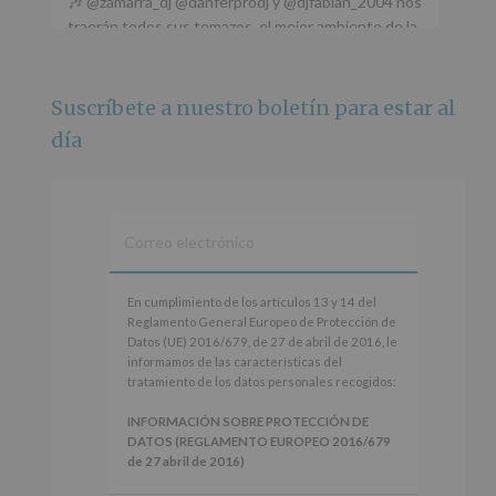
🎶 @zamarra_dj @danferprodj y @djfabian_2004 nos
traerán todos sus temazos, el mejor ambiente de la
ciudad y un plan que no te puedes perder.
🌅 Porque este
...
Ver más
Suscríbete a nuestro boletín para estar al
Foto
día
Ver en Facebook
·
Compartir
Alcobendas Imagina
está en Recinto
Ferial De Alcobendas.
3 meses hace
IMAGINA SOUND SAN ISDRO
En
En cumplimiento de los artículos 13 y 14 del
cumplimiento
Reglamento General Europeo de Protección de
Esta noche la Zona Joven saltará a ritmo de
de
Datos (UE) 2016/679, de 27 de abril de 2016, le
@s.hidalgo.v y @joel_jowe
los
informamos de las características del
artículos
tratamiento de los datos personales recogidos:
Dos fantásticas novedades para disfrutar sin parar.
13
y
INFORMACIÓN SOBRE PROTECCIÓN DE
📍 Zona Joven
14
DATOS (REGLAMENTO EUROPEO 2016/679
🎫 Entrada libre hasta completar aforo
del
de 27 abril de 2016)
Reglamento
#alcobendas
#imaginasound
#SanIsidro2026