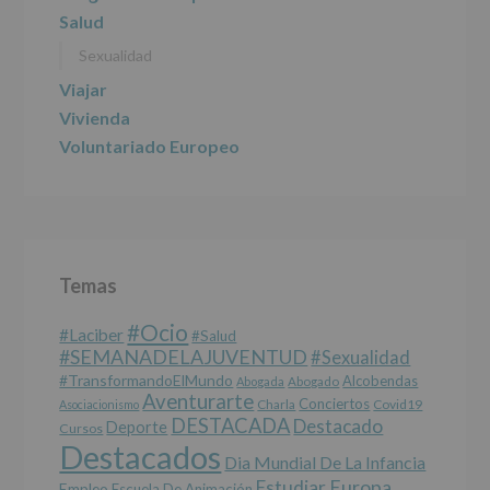
programas
Salud
participativos
Sexualidad
para
jóvenes.
Viajar
Legitimación
:
Consentimiento
Vivienda
del
Voluntariado Europeo
interesado
para
este
fin
específico.
Destinatarios
:
No
Temas
se
cederán
#Ocio
datos
#laciber
#salud
a
#SEMANADELAJUVENTUD
#sexualidad
terceros,
#TransformandoElMundo
Alcobendas
Abogada
Abogado
salvo
Aventurarte
Conciertos
Charla
Covid19
Asociacionismo
obligación
DESTACADA
Destacado
Deporte
Cursos
legal.
Destacados
Derechos:
Dia Mundial De La Infancia
De
Europa
Estudiar
Empleo
acceso,
Escuela De Animación