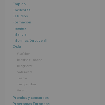
personales
Empleo
recogidos:
Encuestas
Estudios
INFORMACIÓN
SOBRE
Formación
PROTECCIÓN
Imagina
DE
DATOS
Infancia
(REGLAMENTO
Información Juvenil
EUROPEO
2016/679
Ocio
de
#LaCiber
27
abril
Imagina tu noche
de
Imaginarte
2016)
Naturaleza
Responsable
:
Teatro
AYUNTAMIENTO
DE
Tiempo Libre
ALCOBENDAS.
Verano
Finalidad
:
Información
Premios y concursos
actividades
Programas Europeos
y