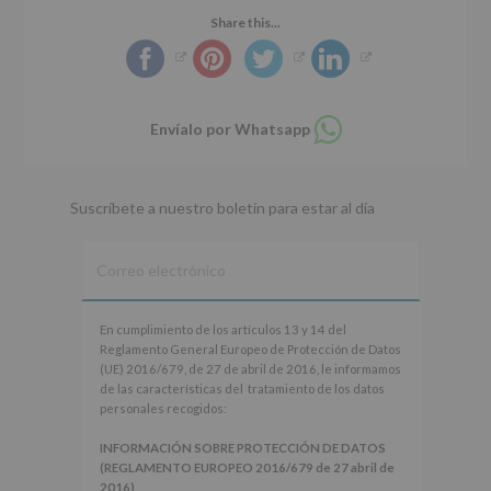
Share this...
Compartir
Envíalo por Whatsapp
en
whatsapp
Suscríbete a nuestro boletín para estar al día
En
En cumplimiento de los artículos 13 y 14 del
cumplimiento
Reglamento General Europeo de Protección de Datos
de
(UE) 2016/679, de 27 de abril de 2016, le informamos
los
de las características del tratamiento de los datos
artículos
personales recogidos:
13
y
INFORMACIÓN SOBRE PROTECCIÓN DE DATOS
14
(REGLAMENTO EUROPEO 2016/679 de 27 abril de
del
2016)