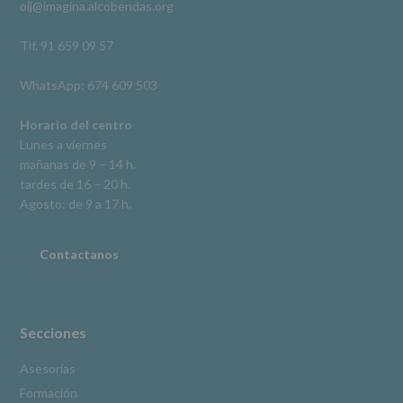
oij@imagina.alcobendas.org
supresión,
así
como
Tlf. 91 659 09 57
otros
derechos,
WhatsApp: 674 609 503
según
se
explica
Horario del centro
en
Lunes a viernes
la
mañanas de 9 – 14 h.
información
tardes de 16 – 20 h.
adicional.
Información
Agosto: de 9 a 17 h.
adicional
:
Puede
consultar
Contactanos
el
apartado
Aquí
Protegemos
tus
Secciones
Datos
de
Asesorías
nuestra
Formación
página