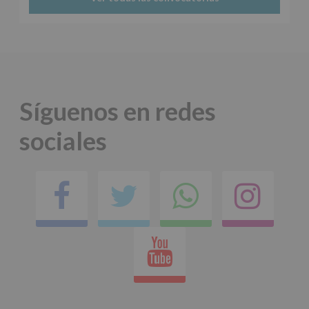
Síguenos en redes
sociales
Facebook
Twitter
Comparti
Ins
en
Youtube
whatsap