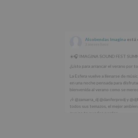
Alcobendas Imagina
está 
2 meses hace
☀️🎧 IMAGINA SOUND FEST SUMM
¿Listo para arrancar el verano por to
La Esfera vuelve a llenarse de músic
en una noche pensada para disfrutar
bienvenida al verano como se mere
🎶 @zamarra_dj @danferprodj y @dj
todos sus temazos, el mejor ambient
que no te puedes perder.
🌅 Porque este
...
Ver más
Foto