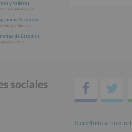
Responsable
:
sos y talleres
AYUNTAMIENTO
imación, idiomas, etc…
DE
ALCOBENDAS.
ogramas Europeos
Finalidad
:
évete por Europa
Información
actividades
rnadas de Estudios
y
cobendas 2022
programas
participativos
para
jóvenes.
Legitimación
:
Consentimiento
del
es sociales
interesado
Facebo
Tw
para
este
fin
específico.
Destinatarios
:
No
se
Suscríbete a nuestro b
cederán
datos