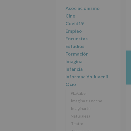
r
n
l
principal
i
c
p
Asociacionismo
n
i
r
Cine
c
p
i
Covid19
i
a
n
Empleo
p
l
c
Encuestas
a
i
l
p
Estudios
a
Formación
l
Imagina
Infancia
Información Juvenil
Ocio
#LaCiber
Imagina tu noche
Imaginarte
Naturaleza
Teatro