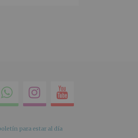
ok
itter
Compartir
Instagram
Youtube
en
whatsapp
oletín para estar al día