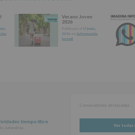
de
las
características
l
Verano Joven
del
2026
tratamiento
de
nio,
Publicado el
17 junio,
los
ción
2026
en
Información
datos
Juvenil
personales
recogidos:
INFORMACIÓN
SOBRE
PROTECCIÓN
DE
DATOS
(REGLAMENTO
EUROPEO
2016/679
de
Convocatorias destacadas
27
abril
de
ividades tiempo libre
2016)
Ver todas 
io, naturaleza…