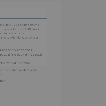
artículos 13 y 14 del Reglamento
tección de Datos (UE) 2016/679,
le informamos de las
tamiento de los datos personales
 PROTECCIÓN DE DATOS
2016/679 de 27 abril de 2016)
MIENTO DE ALCOBENDAS.
actividades y programas
 de mis datos para la finalidad
nes.
e
iento del interesado para este fin
tter
derán datos a terceros, salvo
ctificación, supresión, así como
e explica en la información
Puede consultar el apartado Aquí