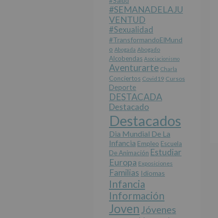
#salud
#SEMANADELAJU
VENTUD
#sexualidad
#TransformandoElMund
O
Abogada
Abogado
Alcobendas
Asociacionismo
Aventurarte
Charla
Conciertos
Covid19
Cursos
Deporte
DESTACADA
Destacado
Destacados
Dia Mundial De La
Infancia
Empleo
Escuela
Estudiar
De Animación
Europa
Exposiciones
Familias
Idiomas
Infancia
Información
Joven
Jóvenes