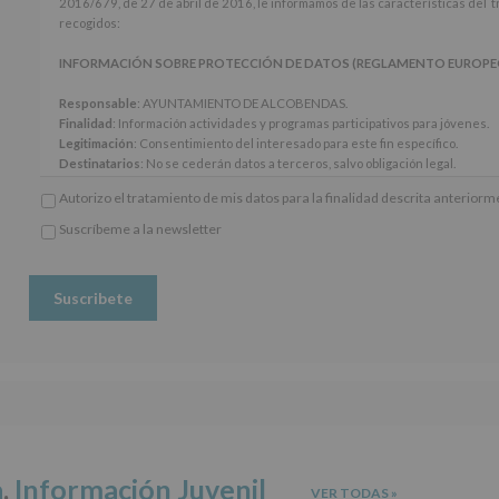
2016/679, de 27 de abril de 2016, le informamos de las características del 
de
recogidos:
los
artículos
INFORMACIÓN SOBRE PROTECCIÓN DE DATOS (REGLAMENTO EUROPEO 20
13
y
Responsable
: AYUNTAMIENTO DE ALCOBENDAS.
14
Finalidad
: Información actividades y programas participativos para jóvenes.
del
Legitimación
: Consentimiento del interesado para este fin específico.
Reglamento
Destinatarios
: No se cederán datos a terceros, salvo obligación legal.
General
Derechos:
De acceso, rectificación, supresión, así como otros derechos, seg
Autorizo el tratamiento de mis datos para la finalidad descrita anterior
Europeo
adicional.
de
Información adicional
: Puede consultar el apartado Aquí Protegemos tus Da
Suscríbeme a la newsletter
Protección
*
www.alcobendas.org
de
Obligatorio
Datos
(UE)
2016/679,
de
27
de
abril
de
2016,
le
informamos
a
,
Información Juvenil
VER TODAS
»