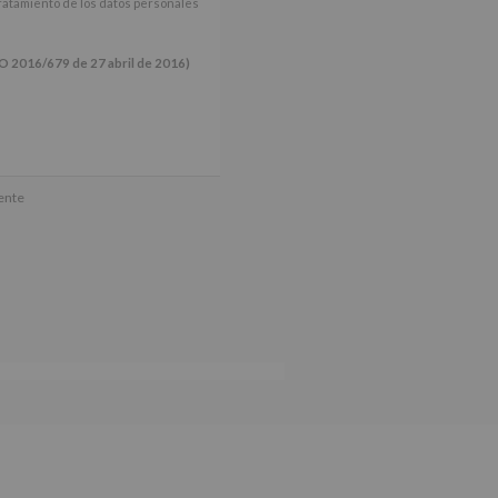
tratamiento de los datos personales
16/679 de 27 abril de 2016)
ún se explica en la información
mente
tos de nuestra página web: