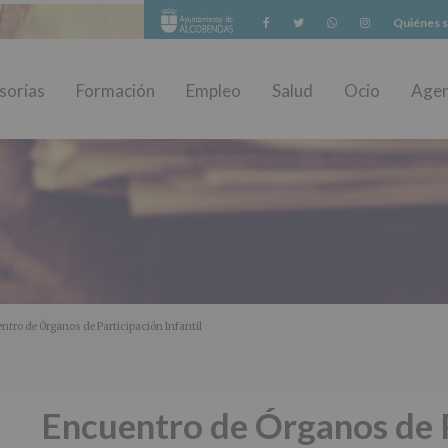
Facebook
Twitter
Whatsapp
Instagram
Quiénes 
sorías
Formación
Empleo
Salud
Ocio
Age
ntro de Órganos de Participación Infantil
Encuentro de Órganos de 