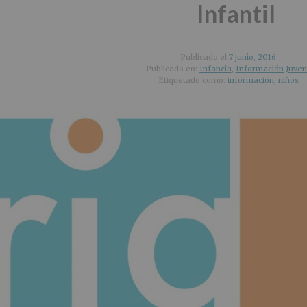
Infantil
Publicado el
7 junio, 2016
Publicado en:
Infancia
,
Información Juveni
Etiquetado como:
información
,
niños