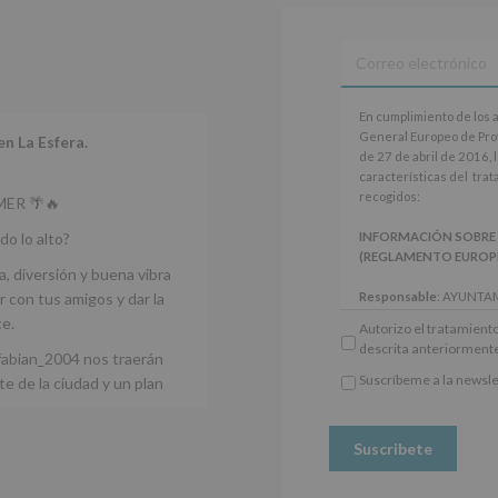
a
terceros,
salvo
obligación
legal.
Derechos:
En
En cumplimiento de los 
De
cumplimiento
General Europeo de Pro
en La Esfera.
acceso,
de
de 27 de abril de 2016, 
rectificación,
los
características del tra
supresión,
artículos
recogidos:
ER 🌴🔥
así
13
como
y
do lo alto?
INFORMACIÓN SOBRE
otros
14
(REGLAMENTO EUROPEO 
derechos,
del
a, diversión y buena vibra
según
Reglamento
 con tus amigos y dar la
Responsable
: AYUNTA
se
General
Finalidad
: Información 
ce.
explica
Autorizo el tratamiento
Europeo
participativos para jóve
en
descrita anteriorment
de
fabian_2004 nos traerán
Legitimación
: Consentim
la
Protección
específico.
Suscríbeme a la newsle
e de la ciudad y un plan
información
de
*
Destinatarios
: No se ce
adicional.
Obligatorio
Datos
obligación legal.
Información
(UE)
Derechos:
De acceso, re
adicional
:
2016/679,
otros derechos, según s
Puede
de
adicional.
consultar
27
Información adicional
: 