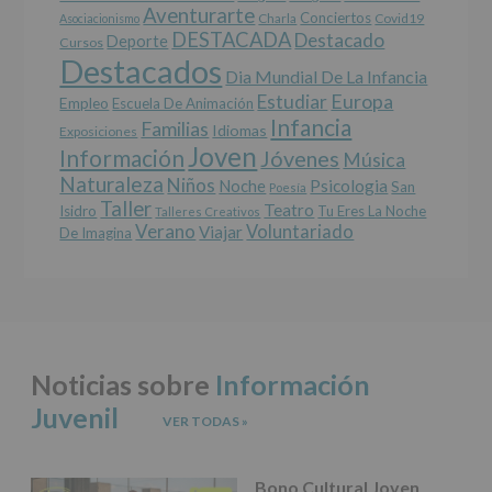
salvo
Aventurarte
Conciertos
Charla
Covid19
Asociacionismo
obligación
DESTACADA
Destacado
Deporte
Cursos
legal.
Destacados
Derechos:
Dia Mundial De La Infancia
De
Europa
Estudiar
Empleo
acceso,
Escuela De Animación
Infancia
rectificación,
Familias
Idiomas
Exposiciones
supresión,
Joven
Información
Jóvenes
Música
así
Naturaleza
como
Niños
Noche
Psicologia
San
Poesía
otros
Taller
Teatro
Isidro
Tu Eres La Noche
Talleres Creativos
derechos,
Verano
Voluntariado
Viajar
De Imagina
según
se
explica
en
la
información
adicional.
Noticias sobre
Información
Información
adicional
:
Juvenil
Puede
VER TODAS
»
consultar
el
apartado
Bono Cultural Joven