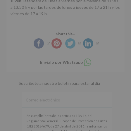
Juvenil
atenderá de lunes a viernes por la mañana de 11:30
a 13:30 h y por las tardes de lunes a jueves de 17 a 21 h y los
viernes de 17 a 19 h.
Share this...
Compartir
Envíalo por Whatsapp
en
whatsapp
Suscríbete a nuestro boletín para estar al día
En
En cumplimiento de los artículos 13 y 14 del
cumplimiento
Reglamento General Europeo de Protección de Datos
de
(UE) 2016/679, de 27 de abril de 2016, le informamos
los