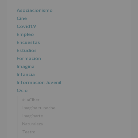
lateral
características
del
principal
Asociacionismo
tratamiento
de
Cine
los
Covid19
datos
personales
Empleo
recogidos:
Encuestas
Estudios
INFORMACIÓN
SOBRE
Formación
PROTECCIÓN
Imagina
DE
DATOS
Infancia
(REGLAMENTO
Información Juvenil
EUROPEO
2016/679
Ocio
de
#LaCiber
27
abril
Imagina tu noche
de
Imaginarte
2016)
Naturaleza
Responsable
:
Teatro
AYUNTAMIENTO