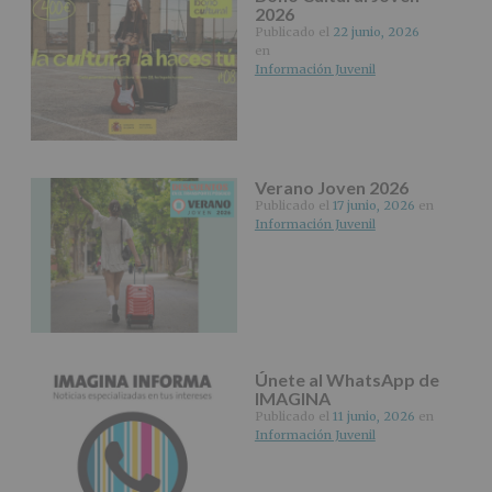
Aquí
2026
Protegemos
Publicado el
22 junio, 2026
tus
en
Datos
Información Juvenil
de
nuestra
página
web:
www.alcobendas.org
Verano Joven 2026
*
Publicado el
17 junio, 2026
en
Obligatorio
Información Juvenil
Únete al WhatsApp de
IMAGINA
Publicado el
11 junio, 2026
en
Información Juvenil