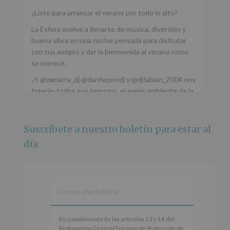
¿Listo para arrancar el verano por todo lo alto?
La Esfera vuelve a llenarse de música, diversión y
buena vibra en una noche pensada para disfrutar
con tus amigos y dar la bienvenida al verano como
se merece.
🎶 @zamarra_dj @danferprodj y @djfabian_2004 nos
traerán todos sus temazos, el mejor ambiente de la
ciudad y un plan que no te puedes perder.
🌅 Porque este
...
Ver más
Suscríbete a nuestro boletín para estar al
Foto
día
Ver en Facebook
·
Compartir
Alcobendas Imagina
está en Recinto
Ferial De Alcobendas.
3 meses hace
IMAGINA SOUND SAN ISDRO
En
En cumplimiento de los artículos 13 y 14 del
cumplimiento
Reglamento General Europeo de Protección de