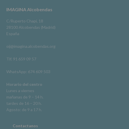
terceros,
#imaginaalcobendas
#alcobendas
#pau
#biblioteca
Footer
IMAGINA Alcobendas
salvo
obligación
Video
legal.
C/Ruperto Chapí, 18
Derechos:
Ver en Facebook
·
Compartir
28100 Alcobendas (Madrid)
De
España
acceso,
rectificación,
oij@imagina.alcobendas.org
supresión,
así
como
Tlf. 91 659 09 57
otros
derechos,
WhatsApp: 674 609 503
según
se
explica
Horario del centro
en
Lunes a viernes
la
mañanas de 9 – 14 h.
información
tardes de 16 – 20 h.
adicional.
Información
Agosto: de 9 a 17 h.
adicional
:
Puede
consultar
Contactanos