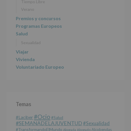
DE
Tiempo Libre
ALCOBENDAS.
Verano
Finalidad
:
Información
Premios y concursos
actividades
Programas Europeos
y
programas
Salud
participativos
Sexualidad
para
jóvenes.
Viajar
Legitimación
:
Consentimiento
Vivienda
del
Voluntariado Europeo
interesado
para
este
fin
específico.
Destinatarios
:
No
Temas
se
cederán
#Ocio
datos
#laciber
#salud
a
#SEMANADELAJUVENTUD
#sexualidad
terceros,
#TransformandoElMundo
Alcobendas
Abogada
Abogado