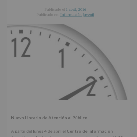
r
n
l
i
c
p
Publicado el
1 abril, 2016
n
i
r
Publicado en:
Información Juvenil
c
p
i
i
a
n
p
l
c
a
i
l
p
a
l
Nuevo Horario de Atención al Público
A partir del lunes 4 de abril el
Centro de Información