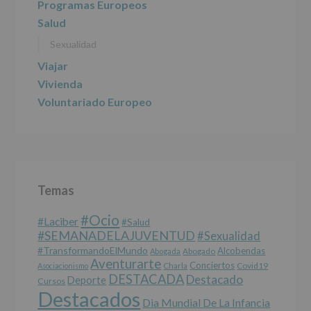
Programas Europeos
y
programas
Salud
participativos
Sexualidad
para
jóvenes.
Viajar
Legitimación
:
Consentimiento
Vivienda
del
Voluntariado Europeo
interesado
para
este
fin
específico.
Destinatarios
:
No
Temas
se
cederán
#Ocio
datos
#laciber
#salud
a
#SEMANADELAJUVENTUD
#sexualidad
terceros,
#TransformandoElMundo
Alcobendas
Abogada
Abogado
salvo
Aventurarte
Conciertos
Charla
Covid19
Asociacionismo
obligación
DESTACADA
Destacado
Deporte
Cursos
legal.
Destacados
Derechos:
Dia Mundial De La Infancia
De