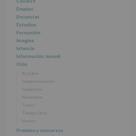
Covid19
datos
personales
Empleo
recogidos:
Encuestas
Estudios
INFORMACIÓN
SOBRE
Formación
PROTECCIÓN
Imagina
DE
DATOS
Infancia
(REGLAMENTO
Información Juvenil
EUROPEO
2016/679
Ocio
de
#LaCiber
27
abril
Imagina tu noche
de
Imaginarte
2016)
Naturaleza
Responsable
:
Teatro
AYUNTAMIENTO
DE
Tiempo Libre
ALCOBENDAS.
Verano
Finalidad
:
Información
Premios y concursos
actividades