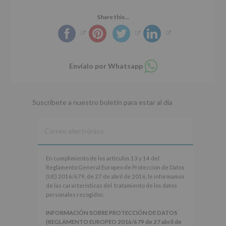
Share this...
Compartir
Envíalo por Whatsapp
en
whatsapp
Suscríbete a nuestro boletín para estar al día
En
En cumplimiento de los artículos 13 y 14 del
cumplimiento
Reglamento General Europeo de Protección de Datos
de
(UE) 2016/679, de 27 de abril de 2016, le informamos
los
de las características del tratamiento de los datos
artículos
personales recogidos:
13
y
INFORMACIÓN SOBRE PROTECCIÓN DE DATOS
14
(REGLAMENTO EUROPEO 2016/679 de 27 abril de