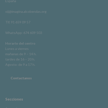
España
acceso,
rectificación,
oij@imagina.alcobendas.org
supresión,
así
como
Tlf. 91 659 09 57
otros
derechos,
WhatsApp: 674 609 503
según
se
explica
Horario del centro
en
Lunes a viernes
la
mañanas de 9 – 14 h.
información
tardes de 16 – 20 h.
adicional.
Información
Agosto: de 9 a 17 h.
adicional
:
Puede
consultar
Contactanos
el
apartado
Aquí
Protegemos
tus
Secciones
Datos
de