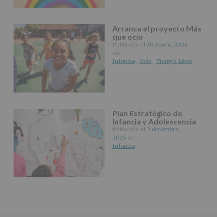
nuestra
página
web:
Arranca el proyecto Más
www.alcobendas.org
que ocio
Publicado el
30 enero, 2026
*
en
Obligatorio
Infancia
,
Ocio
,
Tiempo Libre
Plan Estratégico de
Infancia y Adolescencia
Publicado el
2 diciembre,
2025
en
Infancia