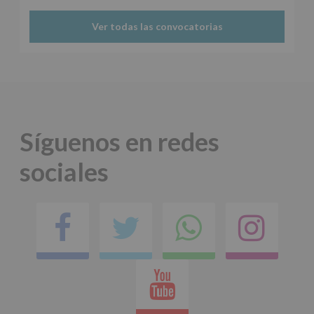
Ver todas las convocatorias
Síguenos en redes
sociales
Facebook
Twitter
Comparti
Ins
en
Youtube
whatsap