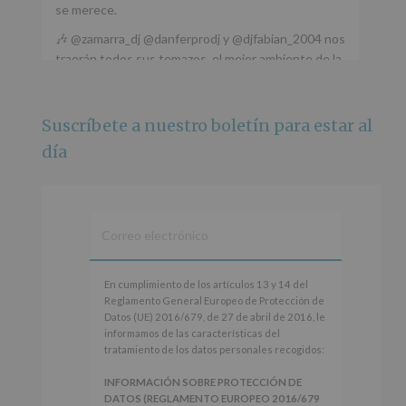
se merece.
🎶 @zamarra_dj @danferprodj y @djfabian_2004 nos
traerán todos sus temazos, el mejor ambiente de la
ciudad y un plan que no te puedes perder.
🌅 Porque este
...
Ver más
Suscríbete a nuestro boletín para estar al
Foto
día
Ver en Facebook
·
Compartir
Alcobendas Imagina
está en Recinto
Ferial De Alcobendas.
3 meses hace
IMAGINA SOUND SAN ISDRO
En
En cumplimiento de los artículos 13 y 14 del
cumplimiento
Reglamento General Europeo de Protección de
Esta noche la Zona Joven saltará a ritmo de
de
Datos (UE) 2016/679, de 27 de abril de 2016, le
@s.hidalgo.v y @joel_jowe
los
informamos de las características del
artículos
tratamiento de los datos personales recogidos:
Dos fantásticas novedades para disfrutar sin parar.
13
y
INFORMACIÓN SOBRE PROTECCIÓN DE
📍 Zona Joven
14
DATOS (REGLAMENTO EUROPEO 2016/679