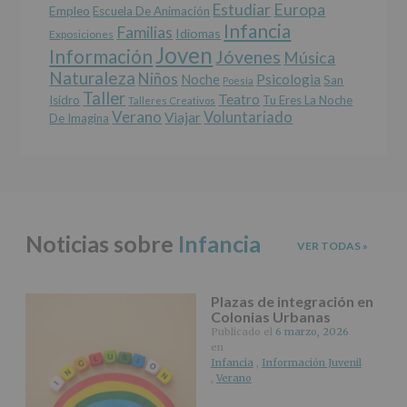
Europa
Estudiar
Empleo
acceso,
Escuela De Animación
Infancia
rectificación,
Familias
Idiomas
Exposiciones
supresión,
Joven
Información
Jóvenes
Música
así
Naturaleza
como
Niños
Noche
Psicologia
San
Poesía
otros
Taller
Teatro
Isidro
Tu Eres La Noche
Talleres Creativos
derechos,
Verano
Voluntariado
Viajar
De Imagina
según
se
explica
en
la
información
adicional.
Noticias sobre
Infancia
Información
VER TODAS
»
adicional
:
Puede
consultar
Plazas de integración en
el
Colonias Urbanas
apartado
Publicado el
6 marzo, 2026
Aquí
en
Protegemos
Infancia
,
Información Juvenil
tus
,
Verano
Datos
de