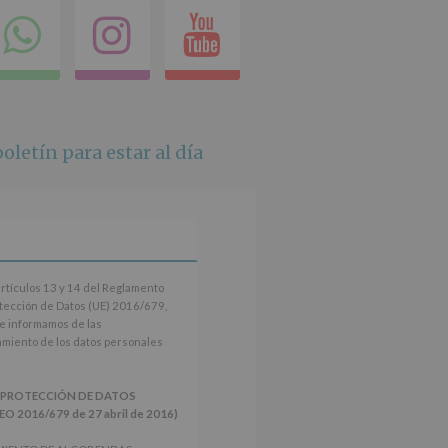
ok
itter
Compartir
Instagram
Youtube
en
whatsapp
oletín para estar al día
artículos 13 y 14 del Reglamento
tección de Datos (UE) 2016/679,
le informamos de las
tamiento de los datos personales
 PROTECCIÓN DE DATOS
2016/679 de 27 abril de 2016)