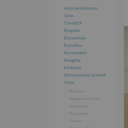
r
n
l
principal
i
c
p
Asociacionismo
n
i
r
Cine
c
p
i
Covid19
i
a
n
Empleo
p
l
c
Encuestas
a
i
l
p
Estudios
a
Formación
l
Imagina
Infancia
Información Juvenil
Ocio
#LaCiber
Imagina tu noche
Imaginarte
Naturaleza
Teatro