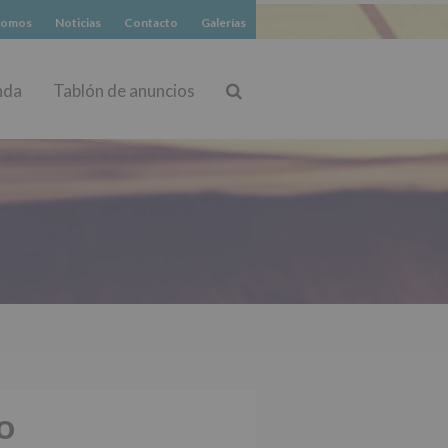
somos
Noticias
Contacto
Galerías
nda
Tablón de anuncios
Buscar
o