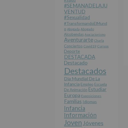
#salud
#SEMANADELAJU
VENTUD
#sexualidad
#TransformandoElMund
O
Abogada
Abogado
Alcobendas
Asociacionismo
Aventurarte
Charla
Conciertos
Covid19
Cursos
Deporte
DESTACADA
Destacado
Destacados
Dia Mundial De La
Infancia
Empleo
Escuela
Estudiar
De Animación
Europa
Exposiciones
Familias
Idiomas
Infancia
Información
Joven
Jóvenes