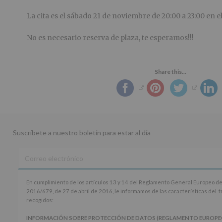
La cita es el sábado 21 de noviembre de 20:00 a 23:00 en el
No es necesario reserva de plaza, te esperamos!!!
Share this...
Suscríbete a nuestro boletín para estar al día
En
En cumplimiento de los artículos 13 y 14 del Reglamento General Europeo de
cumplimiento
2016/679, de 27 de abril de 2016, le informamos de las características del 
de
recogidos:
los
artículos
INFORMACIÓN SOBRE PROTECCIÓN DE DATOS (REGLAMENTO EUROPEO 20