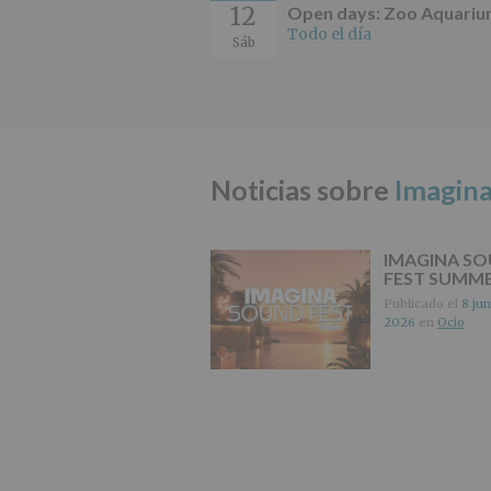
12
Open days: Zoo Aquari
Todo el día
Sáb
Noticias sobre
Imagina
IMAGINA S
FEST SUMM
Publicado el
8 jun
2026
en
Ocio