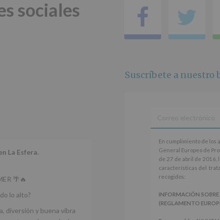
es sociales
legal.
Facebo
Tw
Derechos:
De
acceso,
rectificación,
supresión,
así
como
Suscríbete a nuestro b
otros
derechos,
según
se
explica
en
la
información
En
En cumplimiento de los 
adicional.
cumplimiento
General Europeo de Pro
en La Esfera.
Información
de
de 27 de abril de 2016, 
adicional
:
los
características del tra
Puede
artículos
recogidos:
ER 🌴🔥
consultar
13
el
y
do lo alto?
INFORMACIÓN SOBRE
apartado
14
(REGLAMENTO EUROPEO 
Aquí
del
a, diversión y buena vibra
Protegemos
Reglamento