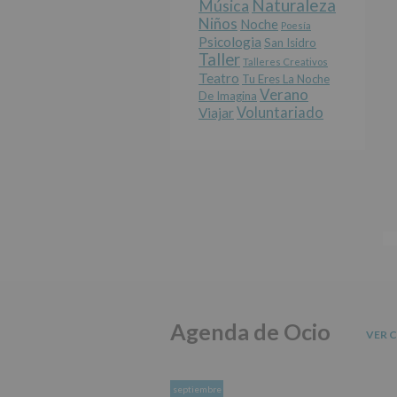
Naturaleza
Música
Niños
Noche
Poesía
Psicologia
San Isidro
Taller
Talleres Creativos
Teatro
Tu Eres La Noche
Verano
De Imagina
Voluntariado
Viajar
Agenda de Ocio
VER 
septiembre