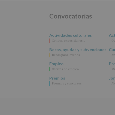
Convocatorias
Actividades culturales
Act
Cómics, exposiciones…
Oc
Becas, ayudas y subvenciones
Cur
Becas para jóvenes
An
Empleo
Pr
Ofertas de empleo
Mu
Premios
Jo
Premios y concursos
Al