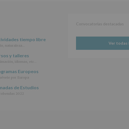
Finalidad
:
Información
actividades
y
programas
Convocatorias destacadas
participativos
para
ividades tiempo libre
jóvenes.
Ver todas 
Legitimación
:
io, naturaleza…
Consentimiento
del
sos y talleres
interesado
imación, idiomas, etc…
para
este
ogramas Europeos
fin
évete por Europa
específico.
Destinatarios
:
rnadas de Estudios
No
cobendas 2022
se
cederán
datos
a
terceros,
salvo
obligación