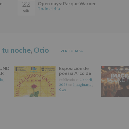
tratamiento
22
um
Open days: Parque Warner
de
Todo el día
Sáb
los
datos
personales
recogidos:
INFORMACIÓN
SOBRE
 tu noche
,
Ocio
PROTECCIÓN
VER TODAS
»
DE
DATOS
(REGLAMENTO
OUND
Exposición de
EUROPEO
ER
poesía Arco de
2016/679
Lyrena
io,
Publicado el
20 abril,
de
2026
en
Imaginarte
,
27
Ocio
abril
de
2016)
Responsable
:
AYUNTAMIENTO
DE
ALCOBENDAS.