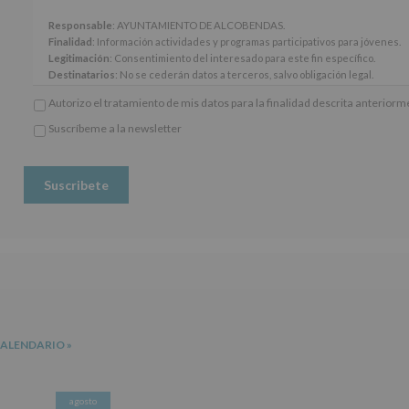
13
y
Responsable
: AYUNTAMIENTO DE ALCOBENDAS.
14
Finalidad
: Información actividades y programas participativos para jóvenes.
del
Legitimación
: Consentimiento del interesado para este fin específico.
Reglamento
Destinatarios
: No se cederán datos a terceros, salvo obligación legal.
General
Derechos:
De acceso, rectificación, supresión, así como otros derechos, seg
Autorizo el tratamiento de mis datos para la finalidad descrita anterior
Europeo
adicional.
de
Información adicional
: Puede consultar el apartado Aquí Protegemos tus Da
Suscríbeme a la newsletter
Protección
*
www.alcobendas.org
de
Obligatorio
Datos
(UE)
2016/679,
de
27
de
abril
de
2016,
le
informamos
CALENDARIO
»
de
las
características
del
agosto