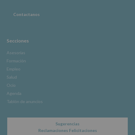
adicional
:
Puede
consultar
Contactanos
el
apartado
Aquí
Protegemos
tus
Secciones
Datos
de
Asesorías
nuestra
Formación
página
web:
Empleo
www.alcobendas.org
Salud
*
Ocio
Obligatorio
Agenda
Tablón de anuncios
Sugerencias
Reclamaciones Felicitaciones