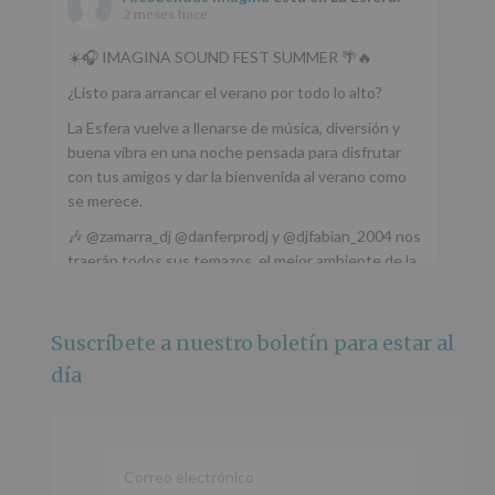
2 meses hace
☀️🎧 IMAGINA SOUND FEST SUMMER 🌴🔥
¿Listo para arrancar el verano por todo lo alto?
La Esfera vuelve a llenarse de música, diversión y
buena vibra en una noche pensada para disfrutar
con tus amigos y dar la bienvenida al verano como
se merece.
🎶 @zamarra_dj @danferprodj y @djfabian_2004 nos
traerán todos sus temazos, el mejor ambiente de la
ciudad y un plan que no te puedes perder.
🌅 Porque este
...
Ver más
Suscríbete a nuestro boletín para estar al
Foto
día
Ver en Facebook
·
Compartir
Alcobendas Imagina
está en Recinto
Ferial De Alcobendas.