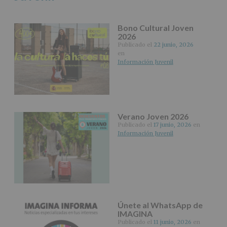
consultar
el
apartado
Bono Cultural Joven
Aquí
2026
Protegemos
Publicado el
22 junio, 2026
tus
en
Datos
Información Juvenil
de
nuestra
página
web:
www.alcobendas.org
Verano Joven 2026
*
Publicado el
17 junio, 2026
en
Obligatorio
Información Juvenil
Únete al WhatsApp de
IMAGINA
Publicado el
11 junio, 2026
en