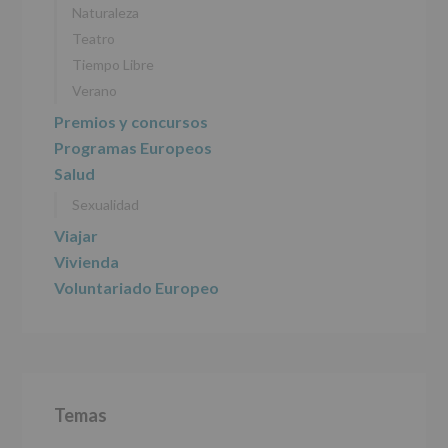
Naturaleza
Responsable
:
Teatro
AYUNTAMIENTO
DE
Tiempo Libre
ALCOBENDAS.
Verano
Finalidad
:
Información
Premios y concursos
actividades
Programas Europeos
y
programas
Salud
participativos
Sexualidad
para
jóvenes.
Viajar
Legitimación
:
Consentimiento
Vivienda
del
Voluntariado Europeo
interesado
para
este
fin
específico.
Destinatarios
:
No
Temas
se
cederán