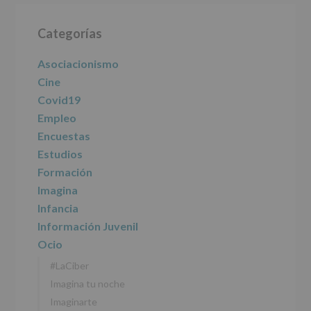
informamos
Barra
de
las
Categorías
lateral
características
del
principal
Asociacionismo
tratamiento
de
Cine
los
Covid19
datos
personales
Empleo
recogidos:
Encuestas
Estudios
INFORMACIÓN
SOBRE
Formación
PROTECCIÓN
Imagina
DE
DATOS
Infancia
(REGLAMENTO
Información Juvenil
EUROPEO
2016/679
Ocio
de
#LaCiber
27
abril
Imagina tu noche
de
Imaginarte
2016)