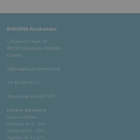
se
cederán
Alcobendas Imagina
datos
3 meses hace
a
terceros,
#imaginaalcobendas
#alcobendas
#pau
#biblioteca
Footer
IMAGINA Alcobendas
salvo
obligación
Video
legal.
C/Ruperto Chapí, 18
Derechos:
Ver en Facebook
·
Compartir
28100 Alcobendas (Madrid)
De
España
acceso,
rectificación,
oij@imagina.alcobendas.org
supresión,
así
como
Tlf. 91 659 09 57
otros
derechos,
WhatsApp: 674 609 503
según
se
explica
Horario del centro
en
Lunes a viernes
la
mañanas de 9 – 14 h.
información
tardes de 16 – 20 h.
adicional.
Información
Agosto: de 9 a 17 h.