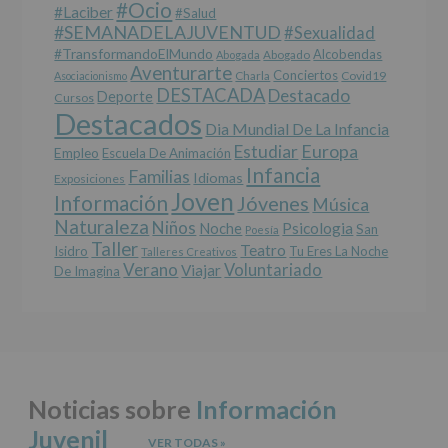
#Ocio
datos
#laciber
#salud
a
#SEMANADELAJUVENTUD
#sexualidad
terceros,
#TransformandoElMundo
Alcobendas
Abogada
Abogado
salvo
Aventurarte
Conciertos
Charla
Covid19
Asociacionismo
obligación
DESTACADA
Destacado
Deporte
Cursos
legal.
Destacados
Derechos:
Dia Mundial De La Infancia
De
Europa
Estudiar
Empleo
acceso,
Escuela De Animación
Infancia
rectificación,
Familias
Idiomas
Exposiciones
supresión,
Joven
Información
Jóvenes
Música
así
Naturaleza
como
Niños
Noche
Psicologia
San
Poesía
otros
Taller
Teatro
Isidro
Tu Eres La Noche
Talleres Creativos
derechos,
Verano
Voluntariado
Viajar
De Imagina
según
se
explica
en
la
información
adicional.
Noticias sobre
Información
Información
adicional
:
Juvenil
Puede
VER TODAS
»