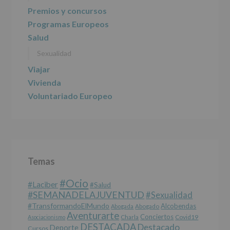
Información
Premios y concursos
actividades
Programas Europeos
y
programas
Salud
participativos
Sexualidad
para
jóvenes.
Viajar
Legitimación
:
Consentimiento
Vivienda
del
Voluntariado Europeo
interesado
para
este
fin
específico.
Destinatarios
:
No
Temas
se
cederán
#Ocio
datos
#laciber
#salud
a
#SEMANADELAJUVENTUD
#sexualidad
terceros,
#TransformandoElMundo
Alcobendas
Abogada
Abogado
salvo
Aventurarte
Conciertos
Charla
Covid19
Asociacionismo
obligación
DESTACADA
Destacado
Deporte
Cursos
legal.