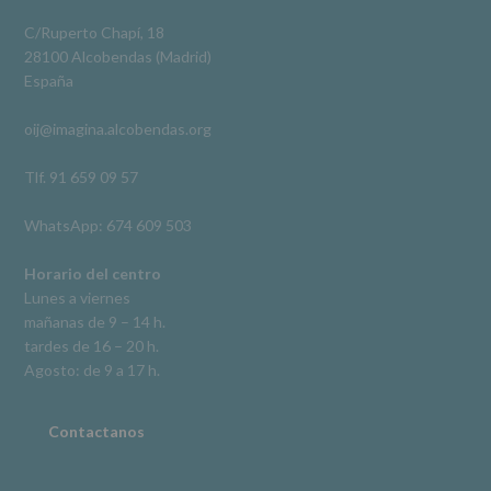
obligación
Video
legal.
C/Ruperto Chapí, 18
Derechos:
Ver en Facebook
·
Compartir
28100 Alcobendas (Madrid)
De
España
acceso,
rectificación,
oij@imagina.alcobendas.org
supresión,
así
como
Tlf. 91 659 09 57
otros
derechos,
WhatsApp: 674 609 503
según
se
explica
Horario del centro
en
Lunes a viernes
la
mañanas de 9 – 14 h.
información
tardes de 16 – 20 h.
adicional.
Información
Agosto: de 9 a 17 h.
adicional
:
Puede
consultar
Contactanos
el
apartado
Aquí