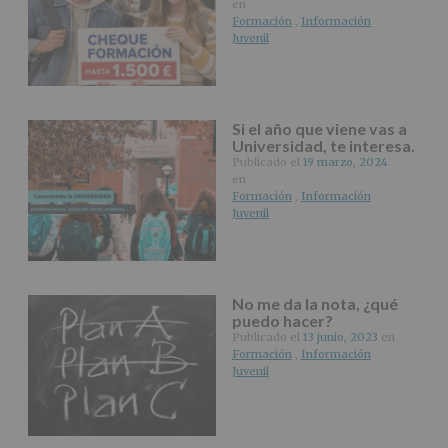
tus
en
Datos
Formación
,
Información
de
Juvenil
nuestra
página
web:
www.alcobendas.org
Si el año que viene vas a
*
Universidad, te interesa.
Obligatorio
Publicado el
19 marzo, 2024
en
Formación
,
Información
Juvenil
No me da la nota, ¿qué
puedo hacer?
Publicado el
13 junio, 2023
en
Formación
,
Información
Juvenil