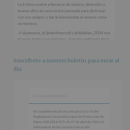
La Esfera vuelve a llenarse de música, diversión y
buena vibra en una noche pensada para disfrutar
con tus amigos y dar la bienvenida al verano como
se merece.
🎶 @zamarra_dj @danferprodj y @djfabian_2004 nos
traerán todos sus temazos, el mejor ambiente de la
ciudad y un plan que no te puedes perder.
🌅 Porque este
...
Ver más
Suscríbete a nuestro boletín para estar al
Foto
día
Ver en Facebook
·
Compartir
Alcobendas Imagina
está en Recinto
Ferial De Alcobendas.
3 meses hace
IMAGINA SOUND SAN ISDRO
En
En cumplimiento de los artículos 13 y 14 del
cumplimiento
Reglamento General Europeo de Protección de
Esta noche la Zona Joven saltará a ritmo de
de
Datos (UE) 2016/679, de 27 de abril de 2016, le
@s.hidalgo.v y @joel_jowe
los
informamos de las características del