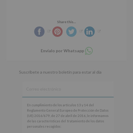
Share this...
Compartir
Envíalo por Whatsapp
en
whatsapp
Suscríbete a nuestro boletín para estar al día
En
En cumplimiento de los artículos 13 y 14 del
cumplimiento
Reglamento General Europeo de Protección de Datos
de
(UE) 2016/679, de 27 de abril de 2016, le informamos
los
de las características del tratamiento de los datos
artículos
personales recogidos:
13