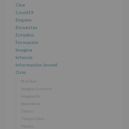
de
Cine
los
Covid19
datos
personales
Empleo
recogidos:
Encuestas
Estudios
INFORMACIÓN
SOBRE
Formación
PROTECCIÓN
Imagina
DE
DATOS
Infancia
(REGLAMENTO
Información Juvenil
EUROPEO
2016/679
Ocio
de
#LaCiber
27
abril
Imagina tu noche
de
Imaginarte
2016)
Naturaleza
Responsable
:
Teatro
AYUNTAMIENTO
DE
Tiempo Libre
ALCOBENDAS.
Verano
Finalidad
: