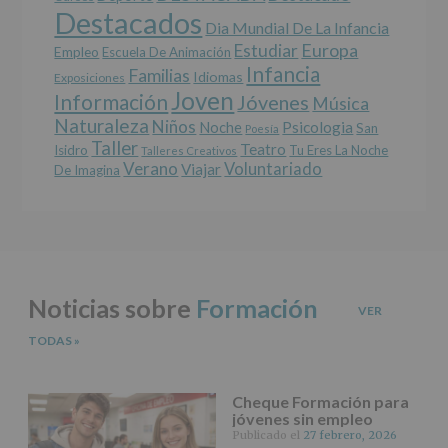
Destacados
Derechos:
Dia Mundial De La Infancia
De
Europa
Estudiar
Empleo
acceso,
Escuela De Animación
Infancia
rectificación,
Familias
Idiomas
Exposiciones
supresión,
Joven
Información
Jóvenes
Música
así
Naturaleza
como
Niños
Noche
Psicologia
San
Poesía
otros
Taller
Teatro
Isidro
Tu Eres La Noche
Talleres Creativos
derechos,
Verano
Voluntariado
Viajar
De Imagina
según
se
explica
en
la
información
adicional.
Noticias sobre
Formación
Información
VER
adicional
:
Puede
TODAS
»
consultar
el
apartado
Cheque Formación para
Aquí
jóvenes sin empleo
Protegemos
Publicado el
27 febrero, 2026