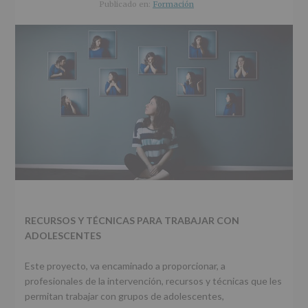
r
n
l
Publicado en:
Formación
i
c
p
n
i
r
c
p
i
i
a
n
p
l
c
a
i
l
p
a
l
RECURSOS Y TÉCNICAS PARA TRABAJAR CON
ADOLESCENTES
Este proyecto, va encaminado a proporcionar, a
profesionales de la intervención, recursos y técnicas que les
permitan trabajar con grupos de adolescentes,