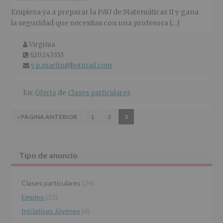
Empieza ya a preparar la PAU de Matemáticas II y gana
la seguridad que necesitas con una profesora […]
Virginia
Nombre
y
620243353
tel�fono
apellidos:
v.p.martin@hotmail.com
Email
En:
Oferta
de
Clases particulares
IR
IR
IR
IR
«
PÁGINA ANTERIOR
1
2
3
A
A
A
A
LA
LA
LA
LA
PÁGINA
PÁGINA
PÁGINA
Barra
Tipo de anuncio
lateral
Clases particulares
(24)
principal
Empleo
(22)
Iniciativas Jóvenes
(6)