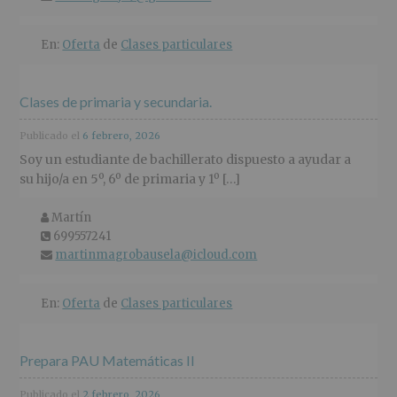
En:
Oferta
de
Clases particulares
Clases de primaria y secundaria.
Publicado el
6 febrero, 2026
Soy un estudiante de bachillerato dispuesto a ayudar a
su hijo/a en 5º, 6º de primaria y 1º […]
Martín
Nombre
y
699557241
tel�fono
apellidos:
martinmagrobausela@icloud.com
Email
En:
Oferta
de
Clases particulares
Prepara PAU Matemáticas II
Publicado el
2 febrero, 2026