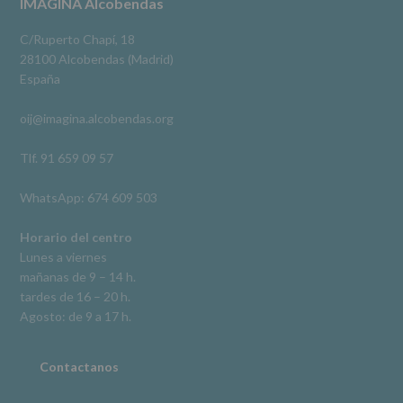
Footer
IMAGINA Alcobendas
salvo
obligación
Video
legal.
C/Ruperto Chapí, 18
Derechos:
Ver en Facebook
·
Compartir
28100 Alcobendas (Madrid)
De
España
acceso,
rectificación,
oij@imagina.alcobendas.org
supresión,
así
como
Tlf. 91 659 09 57
otros
derechos,
WhatsApp: 674 609 503
según
se
explica
Horario del centro
en
Lunes a viernes
la
mañanas de 9 – 14 h.
información
tardes de 16 – 20 h.
adicional.
Información
Agosto: de 9 a 17 h.
adicional
:
Puede
consultar
Contactanos
el
apartado