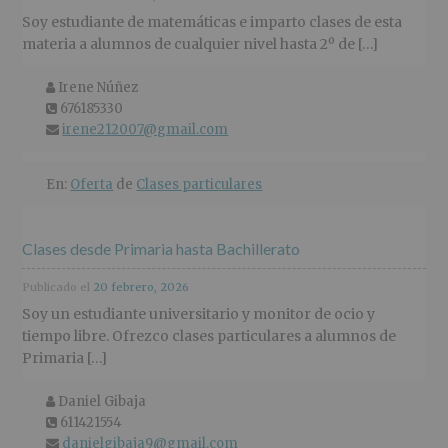
r
n
l
Soy estudiante de matemáticas e imparto clases de esta
i
c
p
materia a alumnos de cualquier nivel hasta 2º de […]
n
i
r
c
p
i
Irene Núñez
Nombre
i
a
n
y
676185330
tel�fono
p
l
c
apellidos:
irene212007@gmail.com
Email
a
i
l
p
a
En:
Oferta
de
Clases particulares
l
Clases desde Primaria hasta Bachillerato
Publicado el
20 febrero, 2026
Soy un estudiante universitario y monitor de ocio y
tiempo libre. Ofrezco clases particulares a alumnos de
Primaria […]
Daniel Gibaja
Nombre
y
611421554
tel�fono
apellidos:
danielgibaja9@gmail.com
Email