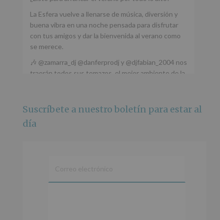
La Esfera vuelve a llenarse de música, diversión y
buena vibra en una noche pensada para disfrutar
con tus amigos y dar la bienvenida al verano como
se merece.
🎶 @zamarra_dj @danferprodj y @djfabian_2004 nos
traerán todos sus temazos, el mejor ambiente de la
ciudad y un plan que no te puedes perder.
🌅 Porque este
...
Ver más
Suscríbete a nuestro boletín para estar al
Foto
día
Ver en Facebook
·
Compartir
Alcobendas Imagina
está en Recinto
Ferial De Alcobendas.
3 meses hace
IMAGINA SOUND SAN ISDRO
En
cumplimiento
Esta noche la Zona Joven saltará a ritmo de
de
@s.hidalgo.v y @joel_jowe