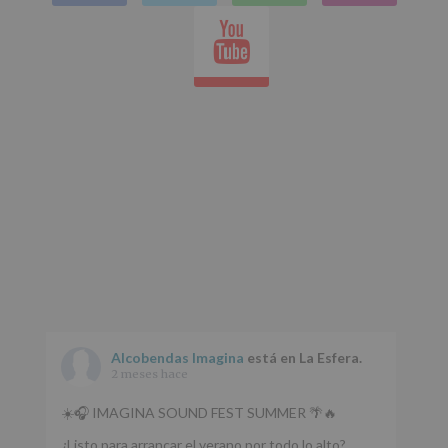
en
Youtube
whatsap
Alcobendas Imagina
está en La Esfera.
2 meses hace
☀️🎧 IMAGINA SOUND FEST SUMMER 🌴🔥
¿Listo para arrancar el verano por todo lo alto?