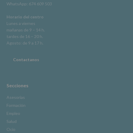
WhatsApp: 674 609 503
según
se
explica
Horario del centro
en
Lunes a viernes
la
mañanas de 9 – 14 h.
información
tardes de 16 – 20 h.
adicional.
Información
Agosto: de 9 a 17 h.
adicional
:
Puede
consultar
Contactanos
el
apartado
Aquí
Protegemos
tus
Secciones
Datos
de
Asesorías
nuestra
Formación
página
web:
Empleo
www.alcobendas.org
Salud
*
Ocio
Obligatorio