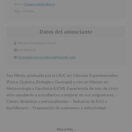
r
n
l
Area:
Clases particulares
i
c
p
Tipo:
Oferta
n
i
r
c
p
i
i
a
n
Datos del anunciante
p
l
c
a
i
Mireia Fernández Jorge
Nombre
l
p
y
apellidos:
657200937
teléfono
a
fernandezjorgemireia@gmail.com
Email
l
Soy Mireia, graduada por la URJC en Ciencias Experimentales
(Física, Química, Biología y Geología) y con un Máster en
Meteorología y Geofísica (UCM). Experiencia de más de cinco
años ayudando a estudiantes a mejorar en sus asignaturas. –
Clases dinámicas y personalizadas – Refuerzo de ESO y
Bachillerato – Preparación de exámenes y selectividad
Share this...