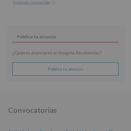
recogidos:
Vivienda compartida
(2)
INFORMACIÓN
SOBRE
PROTECCIÓN
DE
DATOS
Publica tu anuncio
(REGLAMENTO
EUROPEO
2016/679
¿Quieres anunciarte en Imagina Alcobendas?
de
27
abril
de
Publica tu anuncio
2016)
Responsable
:
AYUNTAMIENTO
DE
ALCOBENDAS.
Finalidad
:
Convocatorias
Información
actividades
y
programas