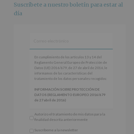
Suscríbete a nuestro boletín para estar al
Foto
día
Ver en Facebook
·
Compartir
Alcobendas Imagina
está en Recinto
Ferial De Alcobendas.
3 meses hace
IMAGINA SOUND SAN ISDRO
En
En cumplimiento de los artículos 13 y 14 del
cumplimiento
Reglamento General Europeo de Protección de
Esta noche la Zona Joven saltará a ritmo de
de
Datos (UE) 2016/679, de 27 de abril de 2016, le
@s.hidalgo.v y @joel_jowe
los
informamos de las características del
artículos
tratamiento de los datos personales recogidos:
Dos fantásticas novedades para disfrutar sin parar.
13
y
INFORMACIÓN SOBRE PROTECCIÓN DE
📍 Zona Joven
14
DATOS (REGLAMENTO EUROPEO 2016/679
🎫 Entrada libre hasta completar aforo
del
de 27 abril de 2016)
Reglamento
#alcobendas
#imaginasound
#SanIsidro2026
General
Responsable
: AYUNTAMIENTO DE
Autorizo el tratamiento de mis datos para la
Europeo
ALCOBENDAS.
Foto
finalidad descrita anteriormente
de
Finalidad
: Información actividades y programas
Protección
Ver en Facebook
·
Compartir
participativos para jóvenes.
Suscríbeme a la newsletter
de
Legitimación
: Consentimiento del interesado
*