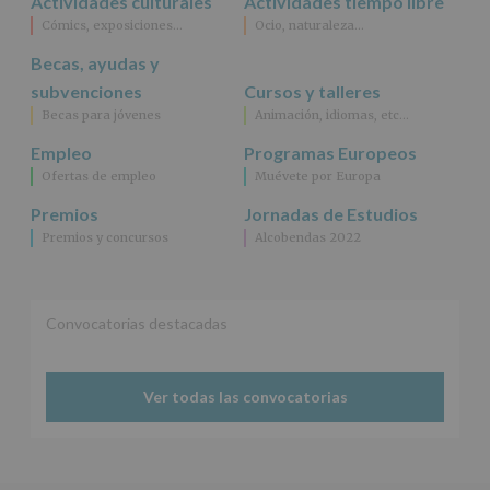
Actividades culturales
Actividades tiempo libre
participativos
para
Cómics, exposiciones…
Ocio, naturaleza…
jóvenes.
Becas, ayudas y
Legitimación
:
Consentimiento
subvenciones
Cursos y talleres
del
Becas para jóvenes
Animación, idiomas, etc…
interesado
para
Empleo
Programas Europeos
este
Ofertas de empleo
Muévete por Europa
fin
específico.
Premios
Jornadas de Estudios
Destinatarios
:
Premios y concursos
Alcobendas 2022
No
se
cederán
datos
a
Convocatorias destacadas
terceros,
salvo
obligación
Ver todas las convocatorias
legal.
Derechos:
De
acceso,
rectificación,