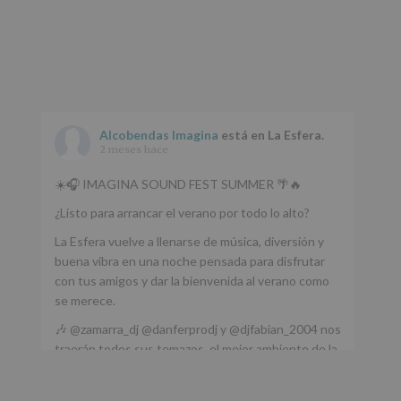
web:
www.alcobendas.org
*
Obligatorio
Alcobendas Imagina
está en La Esfera.
2 meses hace
☀️🎧 IMAGINA SOUND FEST SUMMER 🌴🔥
¿Listo para arrancar el verano por todo lo alto?
La Esfera vuelve a llenarse de música, diversión y
buena vibra en una noche pensada para disfrutar
con tus amigos y dar la bienvenida al verano como
se merece.
🎶 @zamarra_dj @danferprodj y @djfabian_2004 nos
traerán todos sus temazos, el mejor ambiente de la
ciudad y un plan que no te puedes perder.
🌅 Porque este
...
Ver más