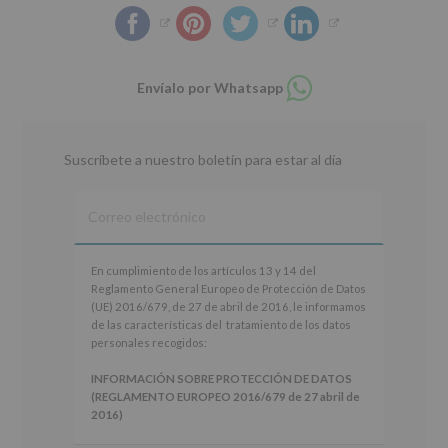
Compartir
Envíalo por Whatsapp
en
whatsapp
Suscríbete a nuestro boletín para estar al día
En
En cumplimiento de los artículos 13 y 14 del
cumplimiento
Reglamento General Europeo de Protección de Datos
de
(UE) 2016/679, de 27 de abril de 2016, le informamos
los
de las características del tratamiento de los datos
artículos
personales recogidos:
13
y
INFORMACIÓN SOBRE PROTECCIÓN DE DATOS
14
(REGLAMENTO EUROPEO 2016/679 de 27 abril de
del
2016)
Reglamento
General