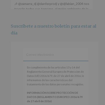
🎶 @zamarra_dj @danferprodj y @djfabian_2004 nos
traerán todos sus temazos, el mejor ambiente de la
ciudad y un plan que no te puedes perder.
🌅 Porque este
...
Ver más
Suscríbete a nuestro boletín para estar al
Foto
día
Ver en Facebook
·
Compartir
Alcobendas Imagina
está en Recinto
Ferial De Alcobendas.
3 meses hace
IMAGINA SOUND SAN ISDRO
En
En cumplimiento de los artículos 13 y 14 del
cumplimiento
Reglamento General Europeo de Protección de
Esta noche la Zona Joven saltará a ritmo de
de
Datos (UE) 2016/679, de 27 de abril de 2016, le
@s.hidalgo.v y @joel_jowe
los
informamos de las características del
artículos
tratamiento de los datos personales recogidos:
Dos fantásticas novedades para disfrutar sin parar.
13
y
INFORMACIÓN SOBRE PROTECCIÓN DE
📍 Zona Joven
14
DATOS (REGLAMENTO EUROPEO 2016/679
🎫 Entrada libre hasta completar aforo
del
de 27 abril de 2016)
Reglamento