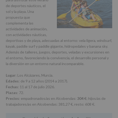
r
n
l
de deportes náuticos, el
i
c
p
sol y la playa. Una
n
i
r
propuesta que
c
p
i
complementa las
i
a
n
actividades de animación,
p
l
c
con actividades náuticas,
a
i
deportivas y de playa, adecuadas al entorno: vela ligera, windsurf,
l
p
kayak, paddle surf y paddle gigante, hidropedales y banana sky.
a
Además de talleres, juegos, deportes, veladas y excursiones en
l
el entorno, favoreciendo la convivencia, el desarrollo personal y
la diversión en un entorno natural incomparable.
Lugar
: Los Alcázares, Murcia.
Edades
: de 9 a 12 años (2014 a 2017).
Fechas
: 11 al 17 de julio 2026.
Plazas
: 72.
Precios
: empadronados/as en Alcobendas:
304 €
; hijos/as de
trabajadores/as en Alcobendas: 381,27 €, resto: 608 €.