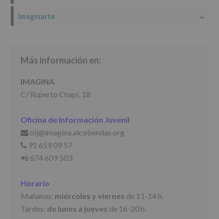
participativos
para
Imaginarte
jóvenes.
Legitimación
:
Consentimiento
del
interesado
Más información en:
para
este
fin
IMAGINA
específico.
C/ Ruperto Chapí, 18
Destinatarios
:
No
se
Oficina de Información Juvenil
cederán
oij@imagina.alcobendas.org
📩
datos
a
91 659 09 57
📞
terceros,
📲 674 609 503
salvo
obligación
legal.
Horario
Derechos:
De
Mañanas:
miércoles y viernes
de 11-14 h.
acceso,
Tardes:
de lunes a jueves
de 16-20 h.
rectificación,