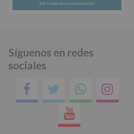
Ver todas las convocatorias
Síguenos en redes
sociales
Facebook
Twitter
Comparti
Ins
en
Youtube
whatsap