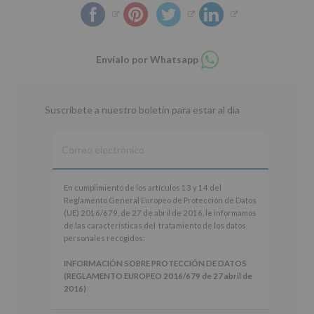
Compartir
Envíalo por Whatsapp
en
whatsapp
Suscríbete a nuestro boletín para estar al día
En
En cumplimiento de los artículos 13 y 14 del
cumplimiento
Reglamento General Europeo de Protección de Datos
de
(UE) 2016/679, de 27 de abril de 2016, le informamos
los
de las características del tratamiento de los datos
artículos
personales recogidos:
13
y
INFORMACIÓN SOBRE PROTECCIÓN DE DATOS
14
(REGLAMENTO EUROPEO 2016/679 de 27 abril de
del
2016)
Reglamento
General
Responsable
: AYUNTAMIENTO DE ALCOBENDAS.