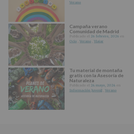
web:
Verano
www.alcobendas.org
*
Obligatorio
Campaña verano
Comunidad de Madrid
Publicado el
26 febrero, 2026
en
Ocio
,
Verano
,
Viajar
Tu material de montaña
gratis con la Asesoría de
Naturaleza
Publicado el
24 mayo, 2024
en
Información Juvenil
,
Verano