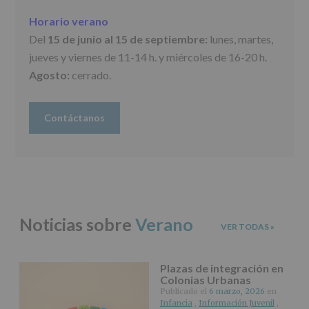
supresión,
así
Horario verano
como
Del
15 de junio al 15 de septiembre:
lunes, martes,
otros
derechos,
jueves y viernes de 11-14 h. y miércoles de 16-20 h.
según
Agosto:
cerrado.
se
explica
en
la
Contáctanos
información
adicional.
Información
adicional
:
Puede
consultar
el
apartado
Noticias sobre
Verano
Aquí
VER TODAS
»
Protegemos
tus
Datos
Plazas de integración en
de
Colonias Urbanas
nuestra
Publicado el
6 marzo, 2026
en
página
Infancia
,
Información Juvenil
,