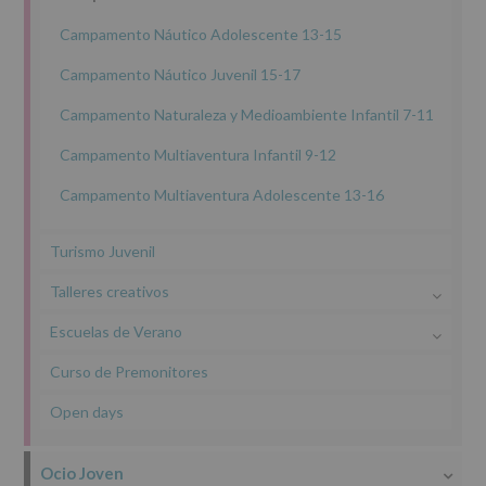
Campamento Náutico Adolescente 13-15
INFORMACIÓN
SOBRE
Campamento Náutico Juvenil 15-17
PROTECCIÓN
DE
Campamento Naturaleza y Medioambiente Infantil 7-11
DATOS
(REGLAMENTO
Campamento Multiaventura Infantil 9-12
EUROPEO
2016/679
de
Campamento Multiaventura Adolescente 13-16
27
abril
Turismo Juvenil
de
2016)
Talleres creativos
Responsable
:
AYUNTAMIENTO
Escuelas de Verano
DE
ALCOBENDAS.
Curso de Premonitores
Finalidad
:
Información
Open days
actividades
y
programas
Ocio Joven