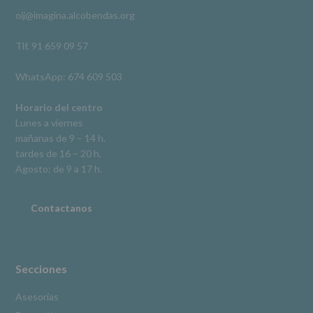
rectificación,
oij@imagina.alcobendas.org
supresión,
así
como
Tlf. 91 659 09 57
otros
derechos,
WhatsApp: 674 609 503
según
se
explica
Horario del centro
en
Lunes a viernes
la
mañanas de 9 – 14 h.
información
tardes de 16 – 20 h.
adicional.
Información
Agosto: de 9 a 17 h.
adicional
:
Puede
consultar
Contactanos
el
apartado
Aquí
Protegemos
tus
Secciones
Datos
de
Asesorías
nuestra