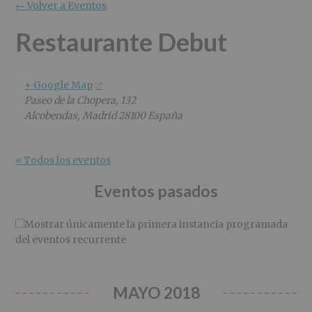
r
n
l
← Volver a Eventos
i
c
p
n
i
r
Restaurante Debut
c
p
i
i
a
n
p
l
c
+ Google Map
a
i
Paseo de la Chopera, 132
l
p
Alcobendas
,
Madrid
28100
España
a
l
« Todos los eventos
Eventos pasados
Mostrar únicamente la primera instancia programada
del eventos recurrente
MAYO 2018