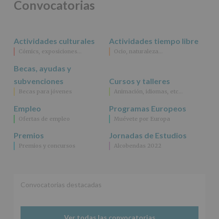
Convocatorias
acceso,
rectificación,
supresión,
así
Actividades culturales
Actividades tiempo libre
como
Cómics, exposiciones…
Ocio, naturaleza…
otros
derechos,
Becas, ayudas y
según
se
subvenciones
Cursos y talleres
explica
Becas para jóvenes
Animación, idiomas, etc…
en
la
Empleo
Programas Europeos
información
Ofertas de empleo
Muévete por Europa
adicional.
Información
Premios
Jornadas de Estudios
adicional
:
Premios y concursos
Alcobendas 2022
Puede
consultar
el
apartado
Aquí
Convocatorias destacadas
Protegemos
tus
Datos
Ver todas las convocatorias