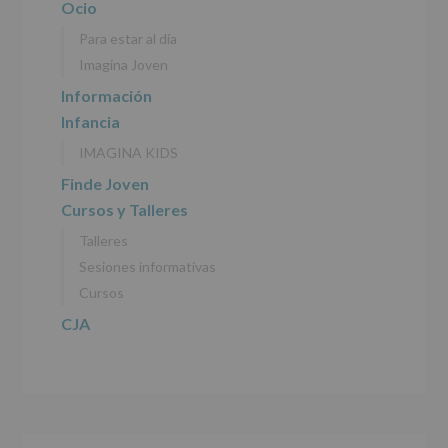
Ocio
datos
personales
Para estar al día
recogidos:
Imagina Joven
INFORMACIÓN
Información
SOBRE
Infancia
PROTECCIÓN
DE
IMAGINA KIDS
DATOS
(REGLAMENTO
Finde Joven
EUROPEO
Cursos y Talleres
2016/679
de
Talleres
27
abril
Sesiones informativas
de
Cursos
2016)
CJA
Responsable
:
AYUNTAMIENTO
DE
ALCOBENDAS.
Finalidad
:
Información
actividades