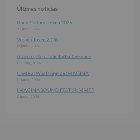
y
Últimas noticias
programas
participativos
para
Bono Cultural Joven 2026
jóvenes.
22 junio, 2026
Legitimación
:
Consentimiento
Verano Joven 2026
del
17 junio, 2026
interesado
para
Abierto plazo solicitud subvención
este
16 junio, 2026
fin
específico.
Únete al WhatsApp de IMAGINA
Destinatarios
:
11 junio, 2026
No
se
IMAGINA SOUND FEST SUMMER
cederán
8 junio, 2026
datos
a
terceros,
salvo
obligación
legal.
Derechos:
De