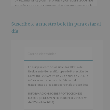
🎶 @zamarra_dj @danferprodj y @djfabian_2004 nos
traerán todos sus temazos, el mejor ambiente de la
ciudad y un plan que no te puedes perder.
🌅 Porque este
...
Ver más
Suscríbete a nuestro boletín para estar al
Foto
día
Ver en Facebook
·
Compartir
Alcobendas Imagina
está en Recinto
Ferial De Alcobendas.
3 meses hace
IMAGINA SOUND SAN ISDRO
En
En cumplimiento de los artículos 13 y 14 del
cumplimiento
Reglamento General Europeo de Protección de
Esta noche la Zona Joven saltará a ritmo de
de
Datos (UE) 2016/679, de 27 de abril de 2016, le
@s.hidalgo.v y @joel_jowe
los
informamos de las características del
artículos
tratamiento de los datos personales recogidos:
Dos fantásticas novedades para disfrutar sin parar.
13
y
INFORMACIÓN SOBRE PROTECCIÓN DE
📍 Zona Joven
14
DATOS (REGLAMENTO EUROPEO 2016/679
🎫 Entrada libre hasta completar aforo
del
de 27 abril de 2016)
Reglamento
#alcobendas
#imaginasound
#SanIsidro2026