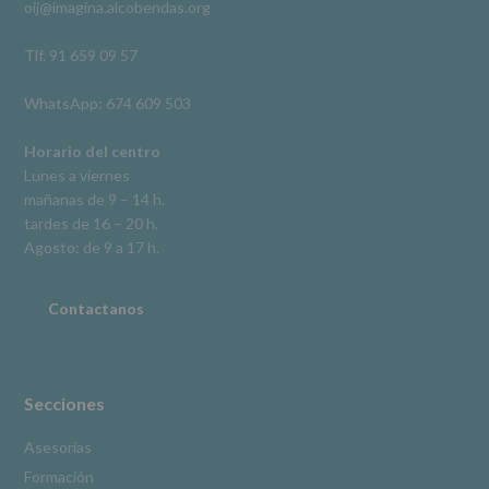
oij@imagina.alcobendas.org
supresión,
así
como
Tlf. 91 659 09 57
otros
derechos,
WhatsApp: 674 609 503
según
se
explica
Horario del centro
en
Lunes a viernes
la
mañanas de 9 – 14 h.
información
tardes de 16 – 20 h.
adicional.
Información
Agosto: de 9 a 17 h.
adicional
:
Puede
consultar
Contactanos
el
apartado
Aquí
Protegemos
tus
Secciones
Datos
de
Asesorías
nuestra
Formación
página