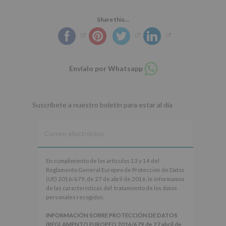
Share this...
Compartir
Envíalo por Whatsapp
en
whatsapp
Suscríbete a nuestro boletín para estar al día
En
En cumplimiento de los artículos 13 y 14 del
cumplimiento
Reglamento General Europeo de Protección de Datos
de
(UE) 2016/679, de 27 de abril de 2016, le informamos
los
de las características del tratamiento de los datos
artículos
personales recogidos:
13
y
INFORMACIÓN SOBRE PROTECCIÓN DE DATOS
14
(REGLAMENTO EUROPEO 2016/679 de 27 abril de