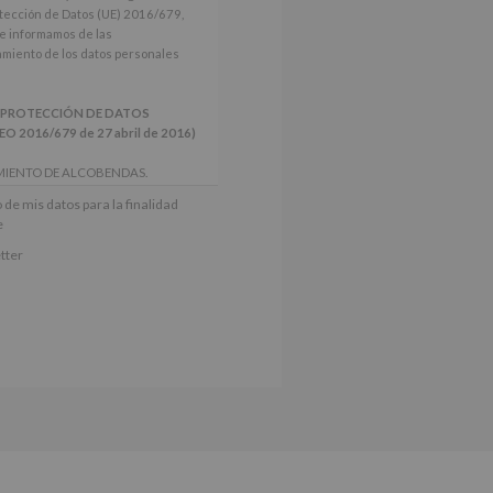
tección de Datos (UE) 2016/679,
le informamos de las
tamiento de los datos personales
 PROTECCIÓN DE DATOS
2016/679 de 27 abril de 2016)
MIENTO DE ALCOBENDAS.
actividades y programas
 de mis datos para la finalidad
nes.
e
iento del interesado para este fin
tter
derán datos a terceros, salvo
ctificación, supresión, así como
e explica en la información
Puede consultar el apartado Aquí
e nuestra página web: