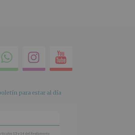
ok
itter
Compartir
Instagram
Youtube
en
whatsapp
oletín para estar al día
artículos 13 y 14 del Reglamento