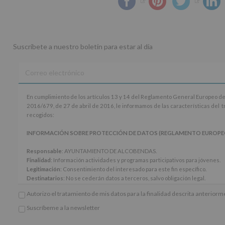
Suscríbete a nuestro boletín para estar al día
En
En cumplimiento de los artículos 13 y 14 del Reglamento General Europeo de
cumplimiento
2016/679, de 27 de abril de 2016, le informamos de las características del 
de
recogidos:
los
artículos
INFORMACIÓN SOBRE PROTECCIÓN DE DATOS (REGLAMENTO EUROPEO 20
13
y
Responsable
: AYUNTAMIENTO DE ALCOBENDAS.
14
Finalidad
: Información actividades y programas participativos para jóvenes.
del
Legitimación
: Consentimiento del interesado para este fin específico.
Reglamento
Destinatarios
: No se cederán datos a terceros, salvo obligación legal.
General
Derechos:
De acceso, rectificación, supresión, así como otros derechos, seg
Autorizo el tratamiento de mis datos para la finalidad descrita anterior
Europeo
adicional.
de
Información adicional
: Puede consultar el apartado Aquí Protegemos tus Da
Suscríbeme a la newsletter
Protección
*
www.alcobendas.org
de
Obligatorio