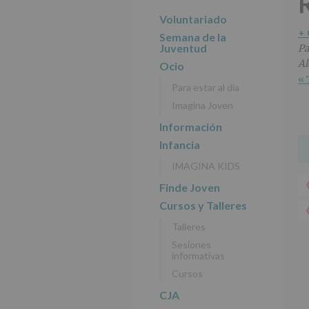
r
n
l
principal
i
c
p
Voluntariado
n
i
r
+
Semana de la
c
p
i
Juventud
Pa
i
a
n
Al
Ocio
p
l
c
« 
Para estar al día
a
i
Imagina Joven
l
p
a
Información
l
Infancia
IMAGINA KIDS
Finde Joven
Cursos y Talleres
Talleres
Sesiones
informativas
Cursos
CJA