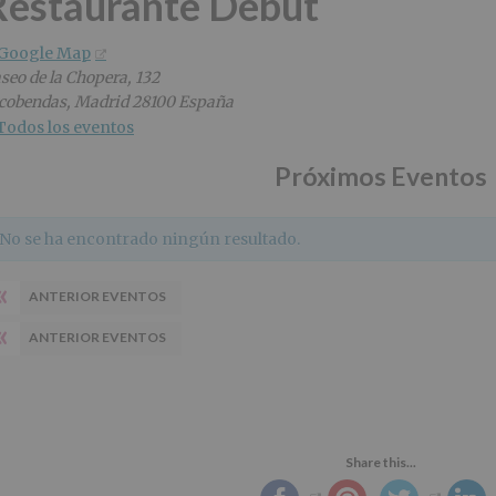
Restaurante Debut
 Google Map
seo de la Chopera, 132
cobendas
,
Madrid
28100
España
Todos los eventos
Próximos Eventos
No se ha encontrado ningún resultado.
«
ANTERIOR EVENTOS
«
ANTERIOR EVENTOS
Share this...