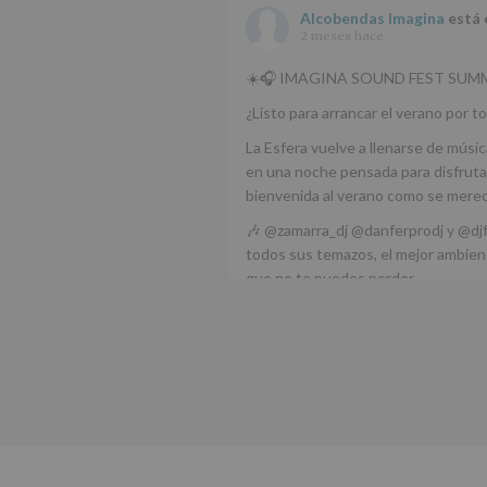
Alcobendas Imagina
está 
2 meses hace
☀️🎧 IMAGINA SOUND FEST SUMM
¿Listo para arrancar el verano por to
La Esfera vuelve a llenarse de músic
en una noche pensada para disfrutar
bienvenida al verano como se mere
🎶 @zamarra_dj @danferprodj y @dj
todos sus temazos, el mejor ambient
que no te puedes perder.
🌅 Porque este
...
Ver más
Foto
Ver en Facebook
·
Compartir
Alcobendas Imagina
está 
Alcobendas.
3 meses hace