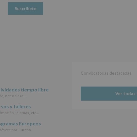
Datos
(UE)
2016/679,
de
27
de
abril
de
2016,
le
informamos
de
las
Convocatorias destacadas
características
del
tratamiento
ividades tiempo libre
de
Ver todas 
io, naturaleza…
los
datos
sos y talleres
personales
imación, idiomas, etc…
recogidos:
ogramas Europeos
INFORMACIÓN
SOBRE
évete por Europa
PROTECCIÓN