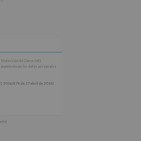
 Protección de Datos (UE)
tratamiento de los datos personales
16/679 de 27 abril de 2016)
ún se explica en la información
mente
tos de nuestra página web: