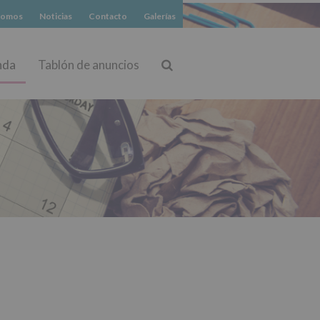
somos
Noticias
Contacto
Galerías
nda
Tablón de anuncios
Buscar