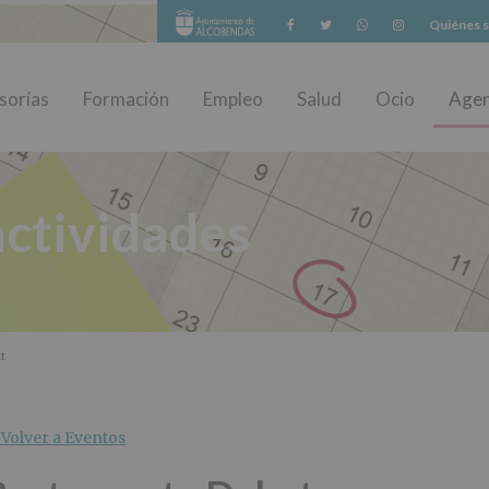
Facebook
Twitter
Whatsapp
Instagram
Quiénes 
sorías
Formación
Empleo
Salud
Ocio
Age
ctividades
t
Volver a Eventos