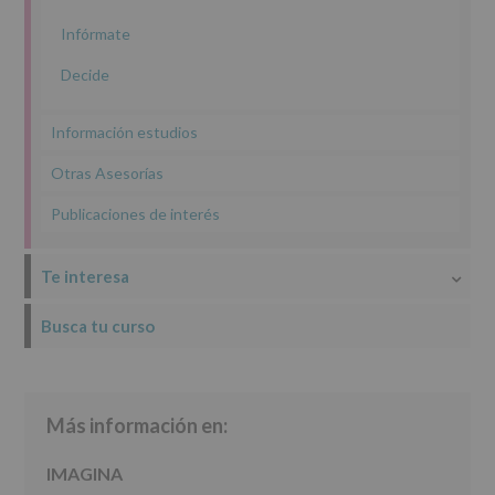
INFORMACIÓN
Infórmate
SOBRE
PROTECCIÓN
Decide
DE
DATOS
(REGLAMENTO
Información estudios
EUROPEO
2016/679
Otras Asesorías
de
27
Publicaciones de interés
abril
de
2016)
Te interesa
Responsable
:
Busca tu curso
AYUNTAMIENTO
DE
ALCOBENDAS.
Finalidad
:
Información
Más información en:
actividades
y
programas
IMAGINA
participativos