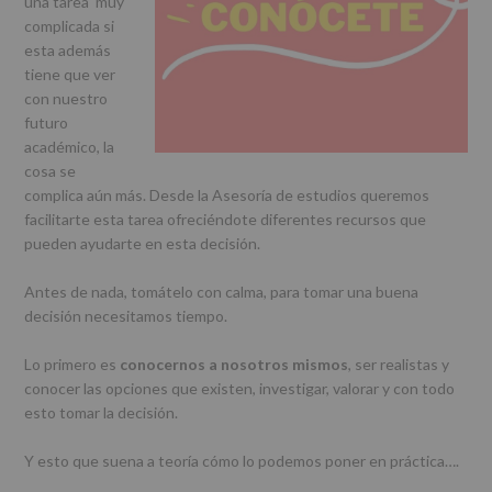
una tarea muy
r
n
l
complicada si
i
c
p
esta además
n
i
r
tiene que ver
c
p
i
con nuestro
i
a
n
futuro
p
l
c
académico, la
a
i
cosa se
l
p
complica aún más. Desde la Asesoría de estudios queremos
a
facilitarte esta tarea ofreciéndote diferentes recursos que
l
pueden ayudarte en esta decisión.
Antes de nada, tomátelo con calma, para tomar una buena
decisión necesitamos tiempo.
Lo primero es
conocernos a nosotros mismos
, ser realistas y
conocer las opciones que existen, investigar, valorar y con todo
esto tomar la decisión.
Y esto que suena a teoría cómo lo podemos poner en práctica….