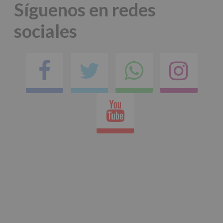
Síguenos en redes
sociales
Facebook
Twitter
Comparti
Ins
en
Youtube
whatsap