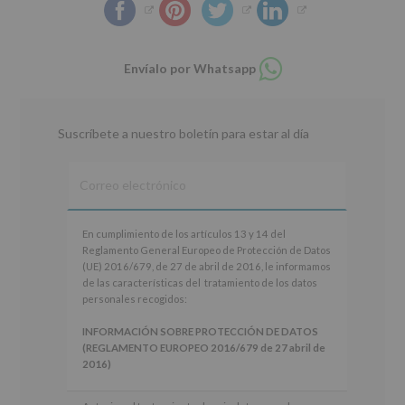
Compartir
Envíalo por Whatsapp
en
whatsapp
Suscríbete a nuestro boletín para estar al día
En
En cumplimiento de los artículos 13 y 14 del
cumplimiento
Reglamento General Europeo de Protección de Datos
de
(UE) 2016/679, de 27 de abril de 2016, le informamos
los
de las características del tratamiento de los datos
artículos
personales recogidos:
13
y
INFORMACIÓN SOBRE PROTECCIÓN DE DATOS
14
(REGLAMENTO EUROPEO 2016/679 de 27 abril de
del
2016)
Reglamento
General
Responsable
: AYUNTAMIENTO DE ALCOBENDAS.