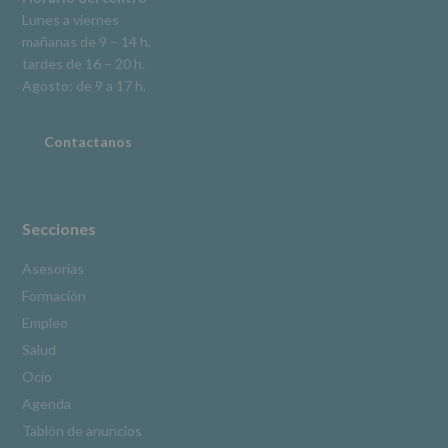
en
Lunes a viernes
la
mañanas de 9 – 14 h.
información
tardes de 16 – 20 h.
adicional.
Información
Agosto: de 9 a 17 h.
adicional
:
Puede
consultar
Contactanos
el
apartado
Aquí
Protegemos
tus
Secciones
Datos
de
Asesorías
nuestra
Formación
página
web:
Empleo
www.alcobendas.org
Salud
*
Ocio
Obligatorio
Agenda
Tablón de anuncios