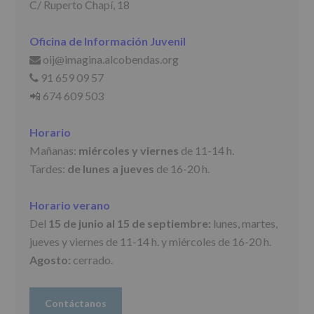
C/ Ruperto Chapí, 18
para
jóvenes.
Legitimación
:
Oficina de Información Juvenil
Consentimiento
del
oij@imagina.alcobendas.org
📩
interesado
91 659 09 57
📞
para
📲 674 609 503
este
fin
específico.
Horario
Destinatarios
:
No
Mañanas:
miércoles y viernes
de 11-14 h.
se
Tardes:
de lunes a jueves
de 16-20 h.
cederán
datos
a
Horario verano
terceros,
salvo
Del
15 de junio al 15 de septiembre:
lunes, martes,
obligación
jueves y viernes de 11-14 h. y miércoles de 16-20 h.
legal.
Agosto:
Derechos:
cerrado.
De
acceso,
rectificación,
Contáctanos
supresión,