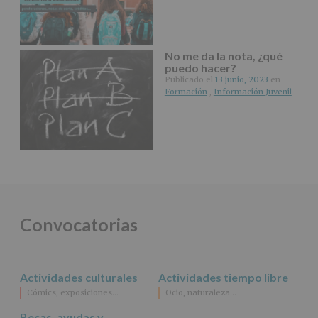
www.alcobendas.org
*
Obligatorio
No me da la nota, ¿qué
puedo hacer?
Publicado el
13 junio, 2023
en
Formación
,
Información Juvenil
Convocatorias
Actividades culturales
Actividades tiempo libre
Cómics, exposiciones…
Ocio, naturaleza…
Becas, ayudas y