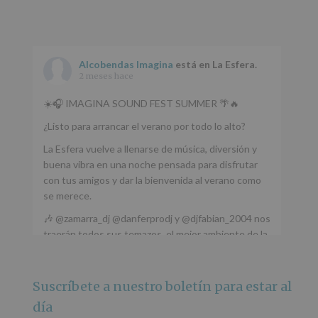
Alcobendas Imagina
está en La Esfera.
2 meses hace
☀️🎧 IMAGINA SOUND FEST SUMMER 🌴🔥
¿Listo para arrancar el verano por todo lo alto?
La Esfera vuelve a llenarse de música, diversión y
buena vibra en una noche pensada para disfrutar
con tus amigos y dar la bienvenida al verano como
se merece.
🎶 @zamarra_dj @danferprodj y @djfabian_2004 nos
traerán todos sus temazos, el mejor ambiente de la
ciudad y un plan que no te puedes perder.
🌅 Porque este
...
Ver más
Suscríbete a nuestro boletín para estar al
Foto
día
Ver en Facebook
·
Compartir