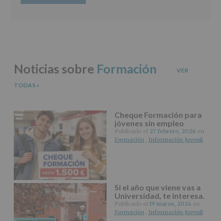
así
como
otros
derechos,
según
se
explica
Noticias sobre
Formación
en
VER
la
TODAS
»
información
adicional.
Información
adicional
:
Cheque Formación para
Puede
jóvenes sin empleo
consultar
Publicado el
27 febrero, 2026
en
el
Formación
,
Información Juvenil
apartado
Aquí
Protegemos
tus
Datos
Si el año que viene vas a
de
Universidad, te interesa.
nuestra
Publicado el
19 marzo, 2024
en
página
Formación
,
Información Juvenil
web: