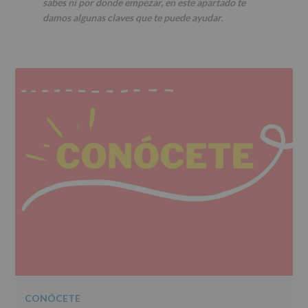
r
n
l
sabes ni por donde empezar, en este apartado te
i
c
p
damos algunas claves que te puede ayudar.
n
i
r
c
p
i
i
a
n
Secciones
p
l
c
a
i
l
p
a
l
CONÓCETE