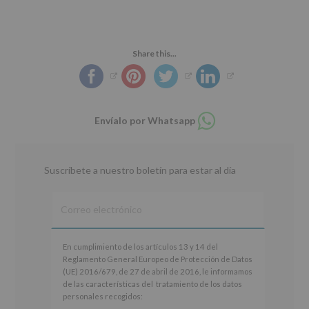
Share this...
Compartir
Envíalo por Whatsapp
en
whatsapp
Suscríbete a nuestro boletín para estar al día
En
En cumplimiento de los artículos 13 y 14 del
cumplimiento
Reglamento General Europeo de Protección de Datos
de
(UE) 2016/679, de 27 de abril de 2016, le informamos
los
de las características del tratamiento de los datos
artículos
personales recogidos:
13