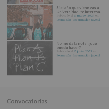
tus
Datos
Si el año que viene vas a
de
Universidad, te interesa.
nuestra
Publicado el
19 marzo, 2024
en
página
Formación
,
Información Juvenil
web:
www.alcobendas.org
*
Obligatorio
No me da la nota, ¿qué
puedo hacer?
Publicado el
13 junio, 2023
en
Formación
,
Información Juvenil
Convocatorias