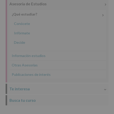
Asesoría de Estudios
de
los
datos
¿Qué estudiar?
personales
recogidos:
Conócete
INFORMACIÓN
Infórmate
SOBRE
PROTECCIÓN
Decide
DE
DATOS
(REGLAMENTO
Información estudios
EUROPEO
2016/679
Otras Asesorías
de
27
Publicaciones de interés
abril
de
2016)
Te interesa
Responsable
:
Busca tu curso
AYUNTAMIENTO
DE
ALCOBENDAS.