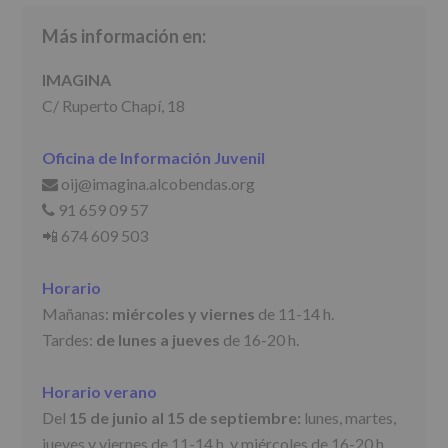
Finalidad
:
Información
Más información en:
actividades
y
programas
IMAGINA
participativos
C/ Ruperto Chapí, 18
para
jóvenes.
Legitimación
:
Oficina de Información Juvenil
Consentimiento
del
oij@imagina.alcobendas.org
📩
interesado
91 659 09 57
📞
para
📲 674 609 503
este
fin
específico.
Horario
Destinatarios
:
No
Mañanas:
miércoles y viernes
de 11-14 h.
se
Tardes:
de lunes a jueves
de 16-20 h.
cederán
datos
a
Horario verano
terceros,
salvo
Del
15 de junio al 15 de septiembre:
lunes, martes,
obligación
jueves y viernes de 11-14 h. y miércoles de 16-20 h.