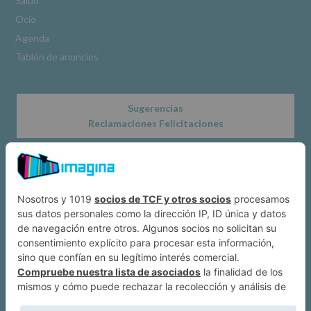
Salud
*
Ocio
Obligatorio
Agenda
Tablón de anuncios
Sugerencias
Reclamaciones Felicitaciones
Acerca de
Dónde estamos
Suscríbete a IMAGINA
Alcobendas