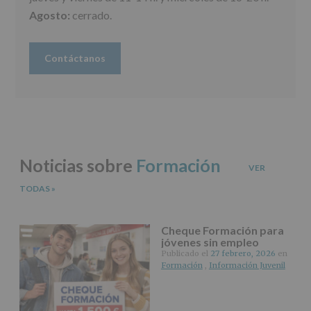
legal.
Agosto:
Derechos:
cerrado.
De
acceso,
rectificación,
Contáctanos
supresión,
así
como
otros
derechos,
según
se
explica
Noticias sobre
Formación
en
VER
la
TODAS
»
información
adicional.
Información
adicional
:
Cheque Formación para
Puede
jóvenes sin empleo
consultar
Publicado el
27 febrero, 2026
en
el
Formación
,
Información Juvenil
apartado
Aquí
Protegemos