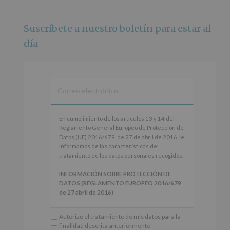
ciudad y un plan que no te puedes perder.
🌅 Porque este
...
Ver más
Suscríbete a nuestro boletín para estar al
Foto
día
Ver en Facebook
·
Compartir
Alcobendas Imagina
está en Recinto
Ferial De Alcobendas.
3 meses hace
IMAGINA SOUND SAN ISDRO
En
En cumplimiento de los artículos 13 y 14 del
cumplimiento
Reglamento General Europeo de Protección de
Esta noche la Zona Joven saltará a ritmo de
de
Datos (UE) 2016/679, de 27 de abril de 2016, le
@s.hidalgo.v y @joel_jowe
los
informamos de las características del
artículos
tratamiento de los datos personales recogidos:
Dos fantásticas novedades para disfrutar sin parar.
13
y
INFORMACIÓN SOBRE PROTECCIÓN DE
📍 Zona Joven
14
DATOS (REGLAMENTO EUROPEO 2016/679
🎫 Entrada libre hasta completar aforo
del
de 27 abril de 2016)
Reglamento
#alcobendas
#imaginasound
#SanIsidro2026
General
Responsable
: AYUNTAMIENTO DE
Autorizo el tratamiento de mis datos para la
Europeo
ALCOBENDAS.
Foto
finalidad descrita anteriormente
de
Finalidad
: Información actividades y programas