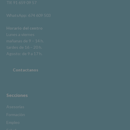
como
Tlf. 91 659 09 57
otros
derechos,
WhatsApp: 674 609 503
según
se
explica
Horario del centro
en
Lunes a viernes
la
mañanas de 9 – 14 h.
información
tardes de 16 – 20 h.
adicional.
Información
Agosto: de 9 a 17 h.
adicional
:
Puede
consultar
Contactanos
el
apartado
Aquí
Protegemos
tus
Secciones
Datos
de
Asesorías
nuestra
Formación
página
web:
Empleo
www.alcobendas.org