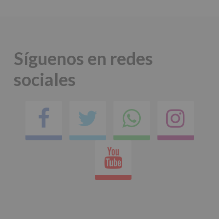
Síguenos en redes
sociales
Facebook
Twitter
Comparti
Ins
en
Youtube
whatsap