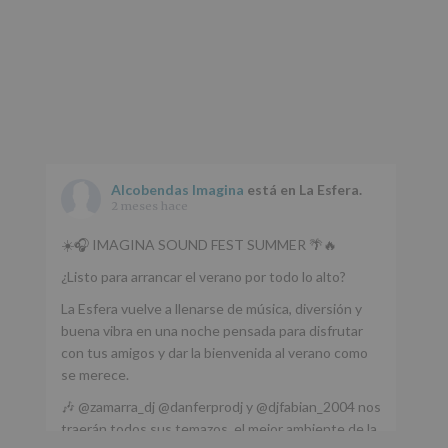
Alcobendas Imagina
está en La Esfera.
2 meses hace
☀️🎧 IMAGINA SOUND FEST SUMMER 🌴🔥
¿Listo para arrancar el verano por todo lo alto?
La Esfera vuelve a llenarse de música, diversión y
buena vibra en una noche pensada para disfrutar
con tus amigos y dar la bienvenida al verano como
se merece.
🎶 @zamarra_dj @danferprodj y @djfabian_2004 nos
traerán todos sus temazos, el mejor ambiente de la