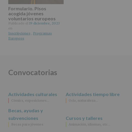
de
nuestra
Formulario. Pisos
acogida jóvenes
página
voluntarios europeos
web:
Publicado el
19 diciembre, 2023
www.alcobendas.org
en
Inscripciones
,
Programas
*
Europeos
Obligatorio
Convocatorias
Actividades culturales
Actividades tiempo libre
Cómics, exposiciones…
Ocio, naturaleza…
Becas, ayudas y
subvenciones
Cursos y talleres
Becas para jóvenes
Animación, idiomas, etc…