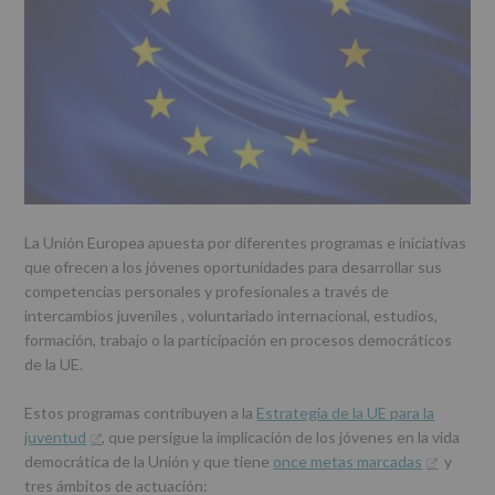
r
n
l
i
c
p
n
i
r
c
p
i
i
a
n
p
l
c
a
i
l
p
a
l
La Unión Europea apuesta por diferentes programas e iniciativas
que ofrecen a los jóvenes oportunidades para desarrollar sus
competencias personales y profesionales a través de
intercambios juveniles , voluntariado internacional, estudios,
formación, trabajo o la participación en procesos democráticos
de la UE.
Estos programas contribuyen a la
Estrategia de la UE para la
juventud
, que persigue la implicación de los jóvenes en la vida
democrática de la Unión y que tiene
once metas marcadas
y
tres ámbitos de actuación: