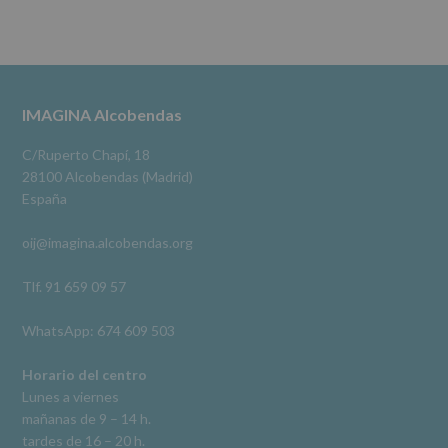
No
se
cederán
Alcobendas Imagina
datos
3 meses hace
a
terceros,
#imaginaalcobendas
#alcobendas
#pau
#biblioteca
Footer
IMAGINA Alcobendas
salvo
obligación
Video
legal.
C/Ruperto Chapí, 18
Derechos:
Ver en Facebook
·
Compartir
28100 Alcobendas (Madrid)
De
España
acceso,
rectificación,
oij@imagina.alcobendas.org
supresión,
así
como
Tlf. 91 659 09 57
otros
derechos,
WhatsApp: 674 609 503
según
se
explica
Horario del centro
en
Lunes a viernes
la
mañanas de 9 – 14 h.
información
tardes de 16 – 20 h.
adicional.