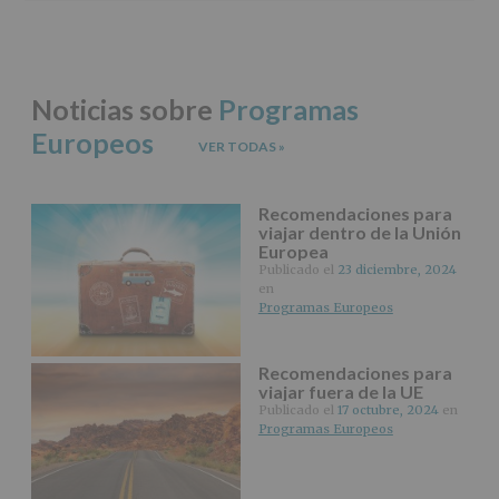
De
acceso,
rectificación,
supresión,
así
Noticias sobre
Programas
como
otros
Europeos
VER TODAS
»
derechos,
según
se
explica
Recomendaciones para
en
viajar dentro de la Unión
la
Europea
información
Publicado el
23 diciembre, 2024
adicional.
en
Información
Programas Europeos
adicional
:
Puede
consultar
Recomendaciones para
el
viajar fuera de la UE
apartado
Publicado el
17 octubre, 2024
en
Aquí
Programas Europeos
Protegemos
tus
Datos