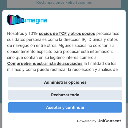
Reclamaciones Felicitaciones
Acerca de
Dónde estamos
Suscríbete a IMAGINA
Alcobendas
Política de privacidad
|
Mapa web
| Imagina Alcobendas Copyright ©
2026.