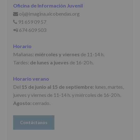
actividades
Oficina de Información Juvenil
y
programas
oij@imagina.alcobendas.org
📩
participativos
91 659 09 57
📞
para
📲 674 609 503
jóvenes.
Legitimación
:
Consentimiento
Horario
del
interesado
Mañanas:
miércoles y viernes
de 11-14 h.
para
Tardes:
de lunes a jueves
de 16-20 h.
este
fin
específico.
Horario verano
Destinatarios
:
No
Del
15 de junio al 15 de septiembre:
lunes, martes,
se
jueves y viernes de 11-14 h. y miércoles de 16-20 h.
cederán
Agosto:
cerrado.
datos
a
terceros,
salvo
Contáctanos
obligación
legal.
Derechos: