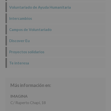
los
datos
Voluntariado de Ayuda Humanitaria
personales
recogidos:
Intercambios
INFORMACIÓN
SOBRE
Campos de Voluntariado
PROTECCIÓN
DE
Discover Eu
DATOS
(REGLAMENTO
EUROPEO
Proyectos solidarios
2016/679
de
Te interesa
27
abril
de
2016)
Más información en:
Responsable
:
AYUNTAMIENTO
DE
IMAGINA
ALCOBENDAS.
C/ Ruperto Chapí, 18
Finalidad
:
Información