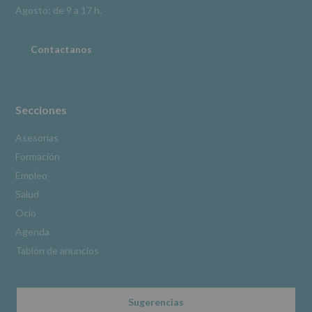
Información
Agosto: de 9 a 17 h.
adicional
:
Puede
consultar
Contactanos
el
apartado
Aquí
Protegemos
tus
Secciones
Datos
de
Asesorías
nuestra
Formación
página
web:
Empleo
www.alcobendas.org
Salud
*
Ocio
Obligatorio
Agenda
Tablón de anuncios
Sugerencias