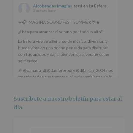
Alcobendas Imagina
está en La Esfera.
2 meses hace
☀️🎧 IMAGINA SOUND FEST SUMMER 🌴🔥
¿Listo para arrancar el verano por todo lo alto?
La Esfera vuelve a llenarse de música, diversión y
buena vibra en una noche pensada para disfrutar
con tus amigos y dar la bienvenida al verano como
se merece.
🎶 @zamarra_dj @danferprodj y @djfabian_2004 nos
traerán todos sus temazos, el mejor ambiente de la
ciudad y un plan que no te puedes perder.
🌅 Porque este
...
Ver más
Suscríbete a nuestro boletín para estar al
Foto
día
Ver en Facebook
·
Compartir
Alcobendas Imagina
está en Recinto