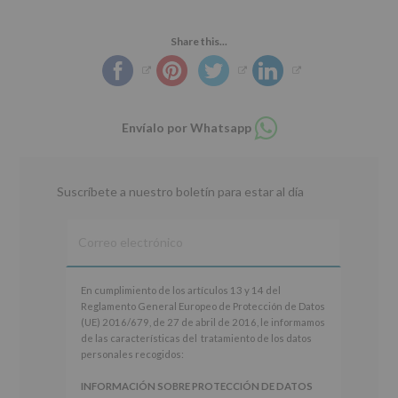
Share this...
Compartir
Envíalo por Whatsapp
en
whatsapp
Suscríbete a nuestro boletín para estar al día
En
En cumplimiento de los artículos 13 y 14 del
cumplimiento
Reglamento General Europeo de Protección de Datos
de
(UE) 2016/679, de 27 de abril de 2016, le informamos
los
de las características del tratamiento de los datos
artículos
personales recogidos:
13
y
INFORMACIÓN SOBRE PROTECCIÓN DE DATOS