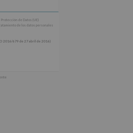
 Protección de Datos (UE)
tratamiento de los datos personales
16/679 de 27 abril de 2016)
ún se explica en la información
mente
tos de nuestra página web: