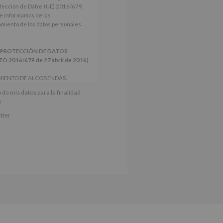
tección de Datos (UE) 2016/679,
le informamos de las
tamiento de los datos personales
 PROTECCIÓN DE DATOS
2016/679 de 27 abril de 2016)
MIENTO DE ALCOBENDAS.
actividades y programas
 de mis datos para la finalidad
nes.
e
iento del interesado para este fin
tter
derán datos a terceros, salvo
ctificación, supresión, así como
e explica en la información
Puede consultar el apartado Aquí
e nuestra página web: