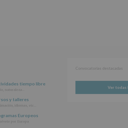
de
2016,
le
informamos
de
las
características
del
tratamiento
de
los
datos
personales
Convocatorias destacadas
recogidos:
INFORMACIÓN
ividades tiempo libre
SOBRE
Ver todas 
io, naturaleza…
PROTECCIÓN
DE
sos y talleres
DATOS
imación, idiomas, etc…
(REGLAMENTO
EUROPEO
ogramas Europeos
2016/679
de
évete por Europa
27