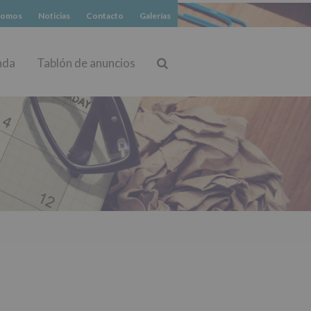
somos
Noticias
Contacto
Galerías
nda
Tablón de anuncios
Buscar