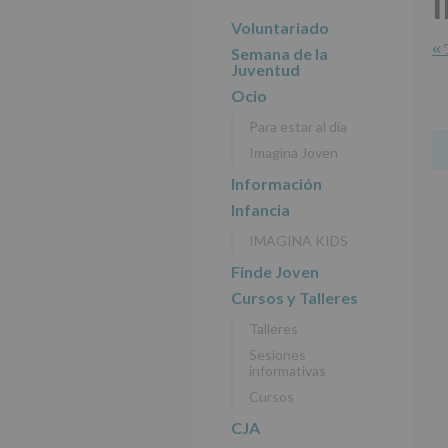
r
n
l
principal
i
c
p
Voluntariado
n
i
r
« 
Semana de la
c
p
i
Juventud
i
a
n
Ocio
p
l
c
Para estar al día
a
i
Imagina Joven
l
p
a
Información
l
Infancia
IMAGINA KIDS
Finde Joven
Cursos y Talleres
Talleres
Sesiones
informativas
Cursos
CJA