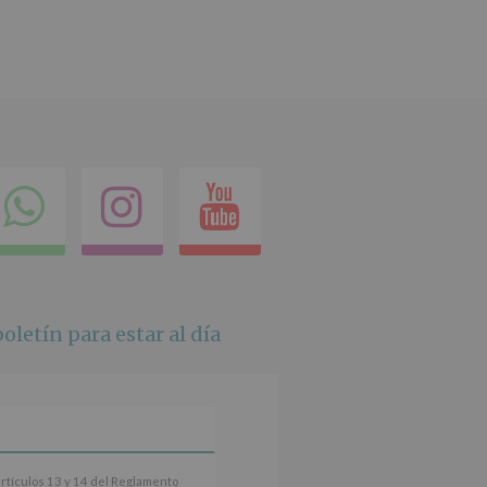
ok
itter
Compartir
Instagram
Youtube
en
whatsapp
oletín para estar al día
artículos 13 y 14 del Reglamento