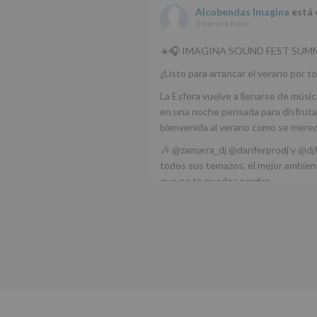
Alcobendas Imagina
está 
2 meses hace
☀️🎧 IMAGINA SOUND FEST SUMM
¿Listo para arrancar el verano por to
La Esfera vuelve a llenarse de músic
en una noche pensada para disfrutar
bienvenida al verano como se mere
🎶 @zamarra_dj @danferprodj y @dj
todos sus temazos, el mejor ambient
que no te puedes perder.
🌅 Porque este
...
Ver más
Foto
Ver en Facebook
·
Compartir
Alcobendas Imagina
está 
Alcobendas.
3 meses hace