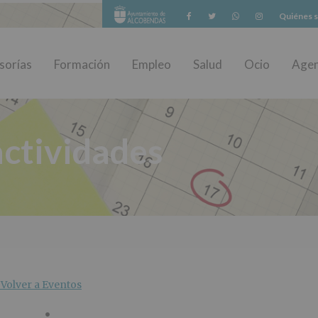
Facebook
Twitter
Whatsapp
Instagram
Quiénes 
sorías
Formación
Empleo
Salud
Ocio
Age
ctividades
Volver a Eventos