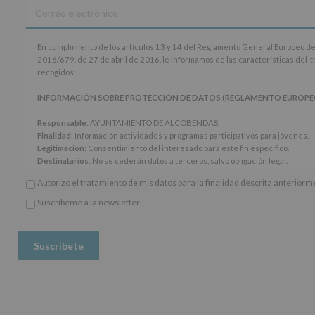
En
En cumplimiento de los artículos 13 y 14 del Reglamento General Europeo de
cumplimiento
2016/679, de 27 de abril de 2016, le informamos de las características del 
de
recogidos:
los
artículos
INFORMACIÓN SOBRE PROTECCIÓN DE DATOS (REGLAMENTO EUROPEO 20
13
y
Responsable
: AYUNTAMIENTO DE ALCOBENDAS.
14
Finalidad
: Información actividades y programas participativos para jóvenes.
del
Legitimación
: Consentimiento del interesado para este fin específico.
Reglamento
Destinatarios
: No se cederán datos a terceros, salvo obligación legal.
General
Derechos:
De acceso, rectificación, supresión, así como otros derechos, seg
Autorizo el tratamiento de mis datos para la finalidad descrita anterior
Europeo
adicional.
de
Información adicional
: Puede consultar el apartado Aquí Protegemos tus Da
Suscríbeme a la newsletter
Protección
*
www.alcobendas.org
de
Obligatorio
Datos
(UE)
2016/679,
de
27
de
abril