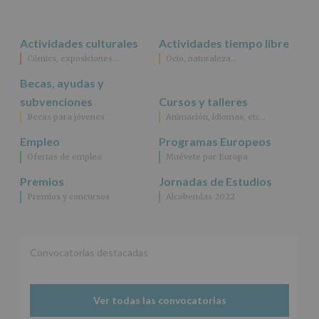
rectificación,
supresión,
así
Actividades culturales
Actividades tiempo libre
como
Cómics, exposiciones…
Ocio, naturaleza…
otros
derechos,
Becas, ayudas y
según
se
subvenciones
Cursos y talleres
explica
Becas para jóvenes
Animación, idiomas, etc…
en
la
Empleo
Programas Europeos
información
Ofertas de empleo
Muévete por Europa
adicional.
Información
Premios
Jornadas de Estudios
adicional
:
Premios y concursos
Alcobendas 2022
Puede
consultar
el
apartado
Aquí
Convocatorias destacadas
Protegemos
tus
Datos
Ver todas las convocatorias
de
nuestra