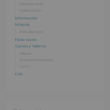
personales
Para estar al día
recogidos:
Imagina Joven
INFORMACIÓN
Información
SOBRE
Infancia
PROTECCIÓN
DE
IMAGINA KIDS
DATOS
(REGLAMENTO
Finde Joven
EUROPEO
Cursos y Talleres
2016/679
de
Talleres
27
abril
Sesiones informativas
de
Cursos
2016)
CJA
Responsable
:
AYUNTAMIENTO
DE
ALCOBENDAS.
Finalidad
:
Información
actividades
y