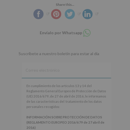
Share this...
Compartir
Envíalo por Whatsapp
en
whatsapp
Suscríbete a nuestro boletín para estar al día
En
En cumplimiento de los artículos 13 y 14 del
cumplimiento
Reglamento General Europeo de Protección de Datos
de
(UE) 2016/679, de 27 de abril de 2016, le informamos
los
de las características del tratamiento de los datos
artículos
personales recogidos:
13
y
INFORMACIÓN SOBRE PROTECCIÓN DE DATOS
14
(REGLAMENTO EUROPEO 2016/679 de 27 abril de
del
2016)