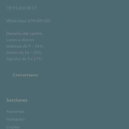
así
como
Tlf. 91 659 09 57
otros
derechos,
WhatsApp: 674 609 503
según
se
explica
Horario del centro
en
Lunes a viernes
la
mañanas de 9 – 14 h.
información
tardes de 16 – 20 h.
adicional.
Información
Agosto: de 9 a 17 h.
adicional
:
Puede
consultar
Contactanos
el
apartado
Aquí
Protegemos
tus
Secciones
Datos
de
Asesorías
nuestra
Formación
página
web:
Empleo