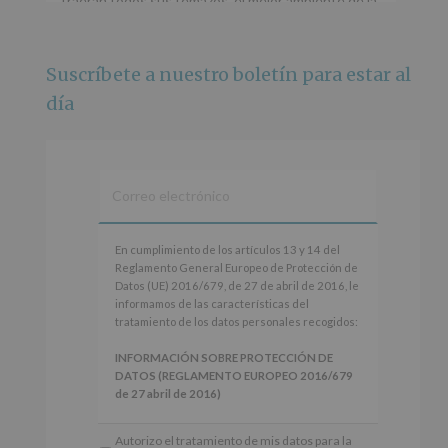
traerán todos sus temazos, el mejor ambiente de la
ciudad y un plan que no te puedes perder.
🌅 Porque este
...
Ver más
Suscríbete a nuestro boletín para estar al
Foto
día
Ver en Facebook
·
Compartir
Alcobendas Imagina
está en Recinto
Ferial De Alcobendas.
3 meses hace
IMAGINA SOUND SAN ISDRO
En
En cumplimiento de los artículos 13 y 14 del
cumplimiento
Reglamento General Europeo de Protección de
Esta noche la Zona Joven saltará a ritmo de
de
Datos (UE) 2016/679, de 27 de abril de 2016, le
@s.hidalgo.v y @joel_jowe
los
informamos de las características del
artículos
tratamiento de los datos personales recogidos:
Dos fantásticas novedades para disfrutar sin parar.
13
y
INFORMACIÓN SOBRE PROTECCIÓN DE
📍 Zona Joven
14
DATOS (REGLAMENTO EUROPEO 2016/679
🎫 Entrada libre hasta completar aforo
del
de 27 abril de 2016)
Reglamento
#alcobendas
#imaginasound
#SanIsidro2026
General
Responsable
: AYUNTAMIENTO DE
Autorizo el tratamiento de mis datos para la
Europeo
ALCOBENDAS.