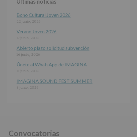
Últimas noticias
programas
participativos
para
Bono Cultural Joven 2026
jóvenes.
22 junio, 2026
Legitimación
:
Consentimiento
Verano Joven 2026
del
17 junio, 2026
interesado
para
Abierto plazo solicitud subvención
este
16 junio, 2026
fin
específico.
Únete al WhatsApp de IMAGINA
Destinatarios
:
11 junio, 2026
No
se
IMAGINA SOUND FEST SUMMER
cederán
8 junio, 2026
datos
a
terceros,
salvo
obligación
legal.
Derechos:
De
Convocatorias
acceso,