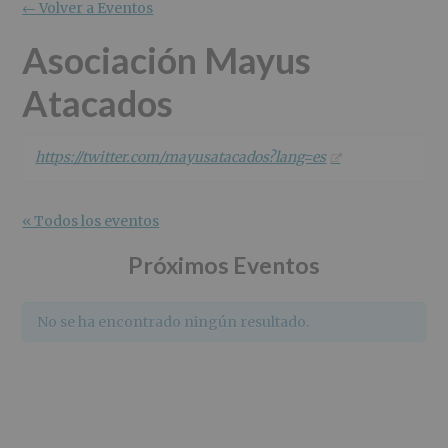
r
n
l
← Volver a Eventos
i
c
p
n
i
r
Asociación Mayus
c
p
i
Atacados
i
a
n
p
l
c
a
i
l
p
https://twitter.com/mayusatacados?lang=es
a
l
« Todos los eventos
Próximos Eventos
No se ha encontrado ningún resultado.