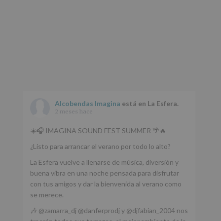
Alcobendas Imagina
está en La Esfera.
2 meses hace
☀️🎧 IMAGINA SOUND FEST SUMMER 🌴🔥
¿Listo para arrancar el verano por todo lo alto?
La Esfera vuelve a llenarse de música, diversión y
buena vibra en una noche pensada para disfrutar
con tus amigos y dar la bienvenida al verano como
se merece.
🎶 @zamarra_dj @danferprodj y @djfabian_2004 nos