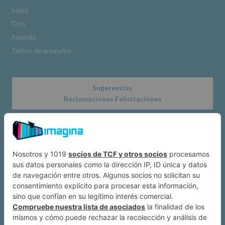
www.alcobendas.org
Salud
*
Ocio
Obligatorio
Agenda
Tablón de anuncios
Sugerencias
Reclamaciones Felicitaciones
Acerca de
Dónde estamos
Suscríbete a IMAGINA
Alcobendas