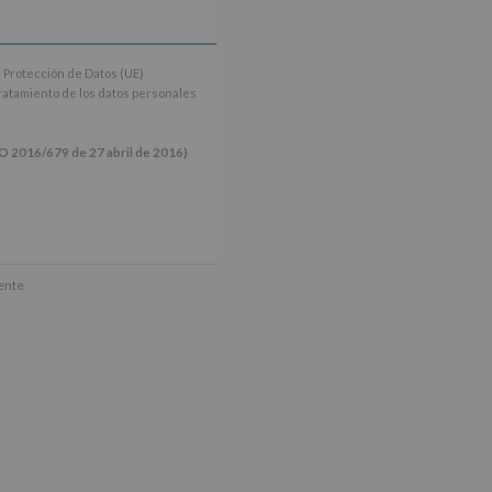
 Protección de Datos (UE)
tratamiento de los datos personales
16/679 de 27 abril de 2016)
ún se explica en la información
mente
tos de nuestra página web: