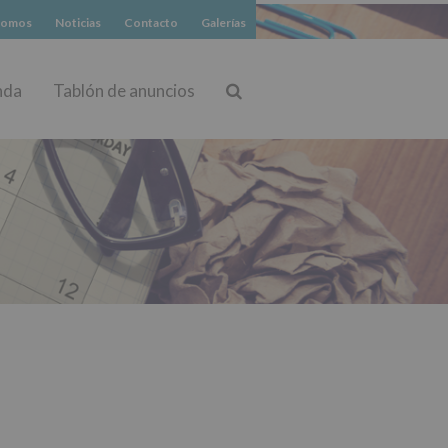
somos
Noticias
Contacto
Galerías
nda
Tablón de anuncios
Buscar