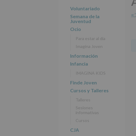
r
n
l
principal
i
c
p
Voluntariado
n
i
r
« 
Semana de la
c
p
i
Juventud
i
a
n
Ocio
p
l
c
Para estar al día
a
i
Imagina Joven
l
p
a
Información
l
Infancia
IMAGINA KIDS
Finde Joven
Cursos y Talleres
Talleres
Sesiones
informativas
Cursos
CJA