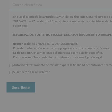
En
En cumplimiento de los artículos 13 y 14 del Reglamento General Europeo de
cumplimiento
2016/679, de 27 de abril de 2016, le informamos de las características del 
de
recogidos:
los
artículos
INFORMACIÓN SOBRE PROTECCIÓN DE DATOS (REGLAMENTO EUROPEO 20
13
y
Responsable
: AYUNTAMIENTO DE ALCOBENDAS.
14
Finalidad
: Información actividades y programas participativos para jóvenes.
del
Legitimación
: Consentimiento del interesado para este fin específico.
Reglamento
Destinatarios
: No se cederán datos a terceros, salvo obligación legal.
General
Derechos:
De acceso, rectificación, supresión, así como otros derechos, seg
Autorizo el tratamiento de mis datos para la finalidad descrita anterior
Europeo
adicional.
de
Información adicional
: Puede consultar el apartado Aquí Protegemos tus Da
Suscríbeme a la newsletter
Protección
*
www.alcobendas.org
de
Obligatorio
Datos
(UE)
2016/679,
de
27
de
abril