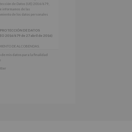
tección de Datos (UE) 2016/679,
le informamos de las
tamiento de los datos personales
 PROTECCIÓN DE DATOS
2016/679 de 27 abril de 2016)
MIENTO DE ALCOBENDAS.
actividades y programas
 de mis datos para la finalidad
nes.
e
iento del interesado para este fin
tter
derán datos a terceros, salvo
ctificación, supresión, así como
e explica en la información
Puede consultar el apartado Aquí
e nuestra página web: