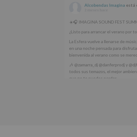
Alcobendas Imagina
está 
2 meses hace
☀️🎧 IMAGINA SOUND FEST SUMM
¿Listo para arrancar el verano por to
La Esfera vuelve a llenarse de músic
en una noche pensada para disfrutar
bienvenida al verano como se mere
🎶 @zamarra_dj @danferprodj y @dj
todos sus temazos, el mejor ambient
que no te puedes perder.
🌅 Porque este
...
Ver más
Foto
Ver en Facebook
·
Compartir
Alcobendas Imagina
está 
Alcobendas.
3 meses hace