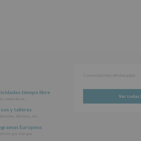
de
2016,
le
informamos
de
las
características
del
tratamiento
de
los
datos
personales
Convocatorias destacadas
recogidos:
INFORMACIÓN
ividades tiempo libre
SOBRE
Ver todas 
io, naturaleza…
PROTECCIÓN
DE
sos y talleres
DATOS
imación, idiomas, etc…
(REGLAMENTO
EUROPEO
ogramas Europeos
2016/679
de
évete por Europa
27