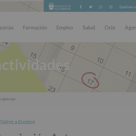
Facebook
Twitter
Whatsapp
Instagram
Quiénes 
sorías
Formación
Empleo
Salud
Ocio
Age
ctividades
n Aptecype
Volver a Eventos