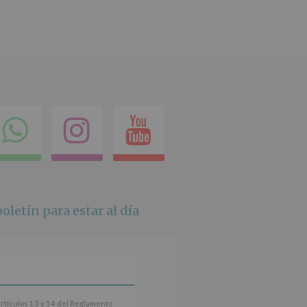
ok
itter
Compartir
Instagram
Youtube
en
whatsapp
oletín para estar al día
artículos 13 y 14 del Reglamento