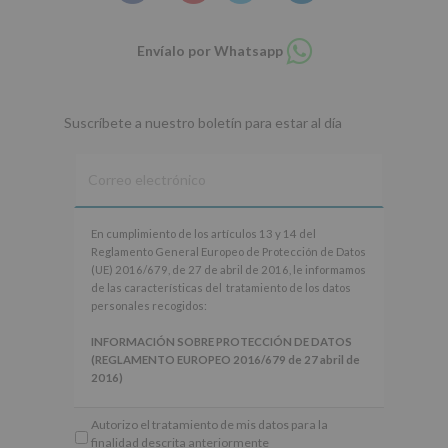
Compartir
Envíalo por Whatsapp
en
whatsapp
Suscríbete a nuestro boletín para estar al día
En
En cumplimiento de los artículos 13 y 14 del
cumplimiento
Reglamento General Europeo de Protección de Datos
de
(UE) 2016/679, de 27 de abril de 2016, le informamos
los
de las características del tratamiento de los datos
artículos
personales recogidos:
13
y
INFORMACIÓN SOBRE PROTECCIÓN DE DATOS
14
(REGLAMENTO EUROPEO 2016/679 de 27 abril de
del
2016)
Reglamento
General
Responsable
: AYUNTAMIENTO DE ALCOBENDAS.
Autorizo el tratamiento de mis datos para la
Europeo
Finalidad
: Información actividades y programas
finalidad descrita anteriormente
de