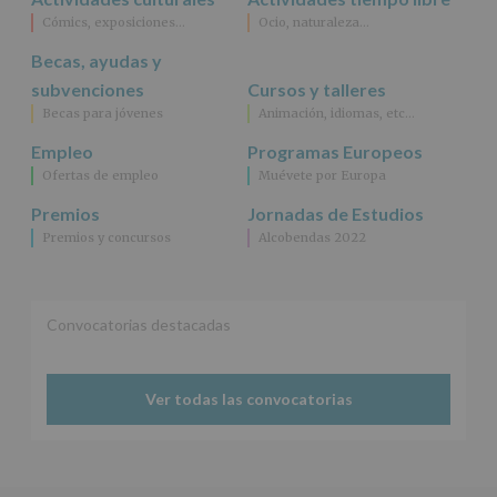
como
Cómics, exposiciones…
Ocio, naturaleza…
otros
derechos,
Becas, ayudas y
según
se
subvenciones
Cursos y talleres
explica
Becas para jóvenes
Animación, idiomas, etc…
en
la
Empleo
Programas Europeos
información
Ofertas de empleo
Muévete por Europa
adicional.
Información
Premios
Jornadas de Estudios
adicional
:
Premios y concursos
Alcobendas 2022
Puede
consultar
el
apartado
Aquí
Convocatorias destacadas
Protegemos
tus
Datos
Ver todas las convocatorias
de
nuestra
página
web:
www.alcobendas.org