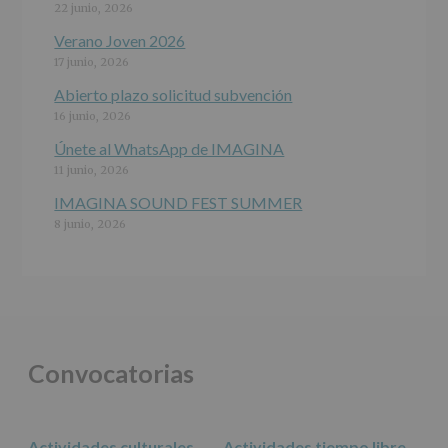
jóvenes.
22 junio, 2026
Legitimación
:
Consentimiento
Verano Joven 2026
del
17 junio, 2026
interesado
para
Abierto plazo solicitud subvención
este
16 junio, 2026
fin
específico.
Únete al WhatsApp de IMAGINA
Destinatarios
:
11 junio, 2026
No
se
IMAGINA SOUND FEST SUMMER
cederán
8 junio, 2026
datos
a
terceros,
salvo
obligación
legal.
Derechos:
De
Convocatorias
acceso,
rectificación,
supresión,
así
Actividades culturales
Actividades tiempo libre