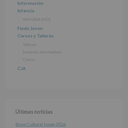
INFORMACIÓN
Información
SOBRE
Infancia
PROTECCIÓN
DE
IMAGINA KIDS
DATOS
(REGLAMENTO
Finde Joven
EUROPEO
Cursos y Talleres
2016/679
de
Talleres
27
abril
Sesiones informativas
de
Cursos
2016)
CJA
Responsable
:
AYUNTAMIENTO
DE
ALCOBENDAS.
Finalidad
:
Información
actividades
y
Últimas noticias
programas
participativos
para
Bono Cultural Joven 2026