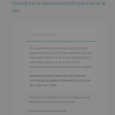
Suscríbete a nuestro boletín para estar al
Foto
día
Ver en Facebook
·
Compartir
Alcobendas Imagina
está en Recinto
Ferial De Alcobendas.
3 meses hace
IMAGINA SOUND SAN ISDRO
En
En cumplimiento de los artículos 13 y 14 del
cumplimiento
Reglamento General Europeo de Protección de
Esta noche la Zona Joven saltará a ritmo de
de
Datos (UE) 2016/679, de 27 de abril de 2016, le
@s.hidalgo.v y @joel_jowe
los
informamos de las características del
artículos
tratamiento de los datos personales recogidos:
Dos fantásticas novedades para disfrutar sin parar.
13
y
INFORMACIÓN SOBRE PROTECCIÓN DE
📍 Zona Joven
14
DATOS (REGLAMENTO EUROPEO 2016/679
🎫 Entrada libre hasta completar aforo
del
de 27 abril de 2016)
Reglamento
#alcobendas
#imaginasound
#SanIsidro2026
General
Responsable
: AYUNTAMIENTO DE
Autorizo el tratamiento de mis datos para la
Europeo
ALCOBENDAS.
Foto
finalidad descrita anteriormente
de
Finalidad
: Información actividades y programas
Protección
Ver en Facebook
·
Compartir
participativos para jóvenes.
Suscríbeme a la newsletter
de
Legitimación
: Consentimiento del interesado
*