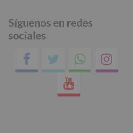
*
Obligatorio
Síguenos en redes
sociales
Facebook
Twitter
Comparti
Ins
en
Youtube
whatsap