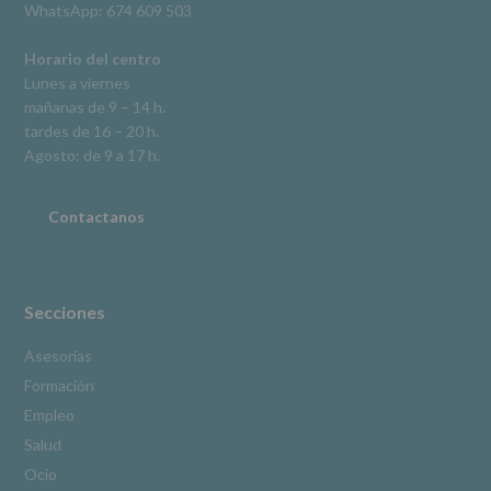
WhatsApp: 674 609 503
según
se
explica
Horario del centro
en
Lunes a viernes
la
mañanas de 9 – 14 h.
información
tardes de 16 – 20 h.
adicional.
Información
Agosto: de 9 a 17 h.
adicional
:
Puede
consultar
Contactanos
el
apartado
Aquí
Protegemos
tus
Secciones
Datos
de
Asesorías
nuestra
Formación
página
web:
Empleo
www.alcobendas.org
Salud
*
Ocio
Obligatorio