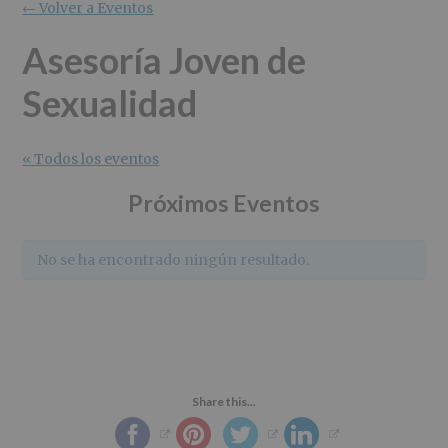
r
n
l
← Volver a Eventos
i
c
p
n
i
r
Asesoría Joven de
c
p
i
Sexualidad
i
a
n
p
l
c
a
i
l
p
« Todos los eventos
a
Próximos Eventos
l
No se ha encontrado ningún resultado.
Share this...