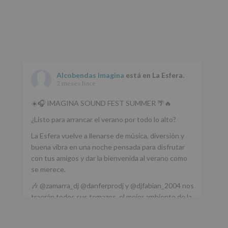
Alcobendas Imagina
está en La Esfera.
2 meses hace
☀️🎧 IMAGINA SOUND FEST SUMMER 🌴🔥
¿Listo para arrancar el verano por todo lo alto?
La Esfera vuelve a llenarse de música, diversión y
buena vibra en una noche pensada para disfrutar
con tus amigos y dar la bienvenida al verano como
se merece.
🎶 @zamarra_dj @danferprodj y @djfabian_2004 nos
traerán todos sus temazos, el mejor ambiente de la
ciudad y un plan que no te puedes perder.
🌅 Porque este
...
Ver más