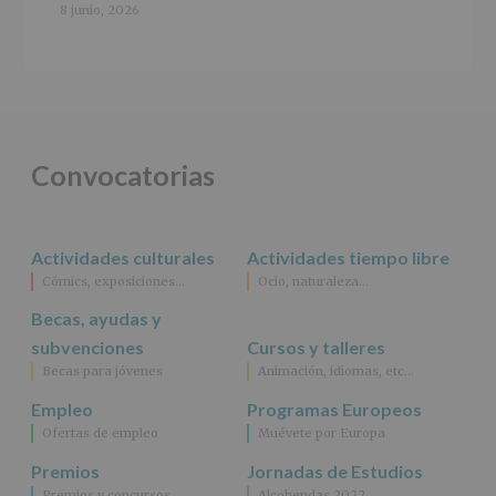
cederán
8 junio, 2026
datos
a
terceros,
salvo
obligación
legal.
Derechos:
De
Convocatorias
acceso,
rectificación,
supresión,
así
Actividades culturales
Actividades tiempo libre
como
Cómics, exposiciones…
Ocio, naturaleza…
otros
derechos,
Becas, ayudas y
según
se
subvenciones
Cursos y talleres
explica
Becas para jóvenes
Animación, idiomas, etc…
en
la
Empleo
Programas Europeos
información
Ofertas de empleo
Muévete por Europa
adicional.
Información
Premios
Jornadas de Estudios
adicional
:
Premios y concursos
Alcobendas 2022