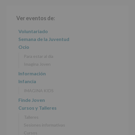
informamos
Barra
de
las
Ver eventos de:
lateral
características
del
principal
Voluntariado
tratamiento
de
Semana de la Juventud
los
Ocio
datos
personales
Para estar al día
recogidos:
Imagina Joven
INFORMACIÓN
Información
SOBRE
Infancia
PROTECCIÓN
DE
IMAGINA KIDS
DATOS
(REGLAMENTO
Finde Joven
EUROPEO
Cursos y Talleres
2016/679
de
Talleres
27
abril
Sesiones informativas
de
Cursos