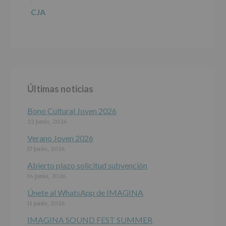
2016)
CJA
Responsable
:
AYUNTAMIENTO
DE
ALCOBENDAS.
Finalidad
:
Información
actividades
y
Últimas noticias
programas
participativos
para
Bono Cultural Joven 2026
jóvenes.
22 junio, 2026
Legitimación
:
Consentimiento
Verano Joven 2026
del
17 junio, 2026
interesado
para
Abierto plazo solicitud subvención
este
16 junio, 2026
fin
específico.
Únete al WhatsApp de IMAGINA
Destinatarios
:
11 junio, 2026
No
se
IMAGINA SOUND FEST SUMMER