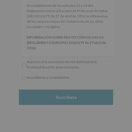
En
En cumplimiento de los artículos 13 y 14 del
cumplimiento
Reglamento General Europeo de Protección de Datos
de
(UE) 2016/679, de 27 de abril de 2016, le informamos
los
de las características del tratamiento de los datos
artículos
personales recogidos:
13
y
INFORMACIÓN SOBRE PROTECCIÓN DE DATOS
14
(REGLAMENTO EUROPEO 2016/679 de 27 abril de
del
2016)
Reglamento
General
Responsable
: AYUNTAMIENTO DE ALCOBENDAS.
Autorizo el tratamiento de mis datos para la
Europeo
Finalidad
: Información actividades y programas
finalidad descrita anteriormente
de
participativos para jóvenes.
Protección
Legitimación
: Consentimiento del interesado para
Suscríbeme a la newsletter
de
este fin específico.
*
Datos
Destinatarios
: No se cederán datos a terceros, salvo
Obligatorio
(UE)
obligación legal.
2016/679,
Derechos:
De acceso, rectificación, supresión, así
de
como otros derechos, según se explica en la
27
información adicional.
de
Información adicional
: Puede consultar el apartado
abril
Aquí Protegemos tus Datos de nuestra página web:
de
www.alcobendas.org
2016,
le