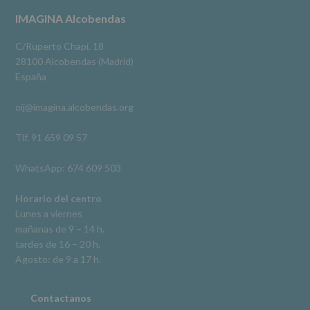
terceros,
#imaginaalcobendas
#alcobendas
#pau
#biblioteca
Footer
IMAGINA Alcobendas
salvo
obligación
Video
legal.
C/Ruperto Chapí, 18
Derechos:
Ver en Facebook
·
Compartir
28100 Alcobendas (Madrid)
De
España
acceso,
rectificación,
oij@imagina.alcobendas.org
supresión,
así
como
Tlf. 91 659 09 57
otros
derechos,
WhatsApp: 674 609 503
según
se
explica
Horario del centro
en
Lunes a viernes
la
mañanas de 9 – 14 h.
información
tardes de 16 – 20 h.
adicional.
Información
Agosto: de 9 a 17 h.
adicional
:
Puede
consultar
Contactanos
el