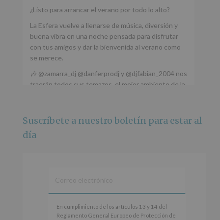
¿Listo para arrancar el verano por todo lo alto?
La Esfera vuelve a llenarse de música, diversión y
buena vibra en una noche pensada para disfrutar
con tus amigos y dar la bienvenida al verano como
se merece.
🎶 @zamarra_dj @danferprodj y @djfabian_2004 nos
traerán todos sus temazos, el mejor ambiente de la
ciudad y un plan que no te puedes perder.
🌅 Porque este
...
Ver más
Suscríbete a nuestro boletín para estar al
Foto
día
Ver en Facebook
·
Compartir
Alcobendas Imagina
está en Recinto
Ferial De Alcobendas.
3 meses hace
IMAGINA SOUND SAN ISDRO
En
En cumplimiento de los artículos 13 y 14 del
cumplimiento
Reglamento General Europeo de Protección de