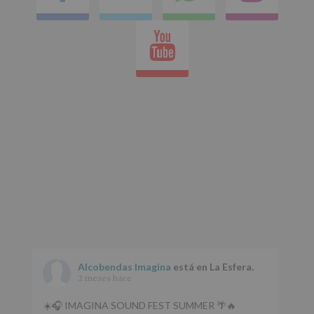
en
Youtube
whatsap
Alcobendas Imagina
está en La Esfera.
2 meses hace
☀️🎧 IMAGINA SOUND FEST SUMMER 🌴🔥