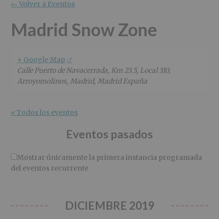
r
n
l
← Volver a Eventos
i
c
p
n
i
r
Madrid Snow Zone
c
p
i
i
a
n
p
l
c
+ Google Map
a
i
Calle Puerto de Navacerrada, Km 23.5, Local 310,
l
p
Arroyomolinos, Madrid
,
Madrid
España
a
l
« Todos los eventos
Eventos pasados
Mostrar únicamente la primera instancia programada
del eventos recurrente
DICIEMBRE 2019