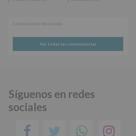
Puede
consultar
el
apartado
Aquí
Convocatorias destacadas
Protegemos
tus
Datos
Ver todas las convocatorias
de
nuestra
página
web:
www.alcobendas.org
*
Obligatorio
Síguenos en redes
sociales
Facebook
Twitter
Comparti
Ins