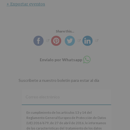
+ Exportar eventos
Share this...
Compartir
Envíalo por Whatsapp
en
whatsapp
Suscríbete a nuestro boletín para estar al día
En
En cumplimiento de los artículos 13 y 14 del
cumplimiento
Reglamento General Europeo de Protección de Datos
de
(UE) 2016/679, de 27 de abril de 2016, le informamos
los
de las características del tratamiento de los datos