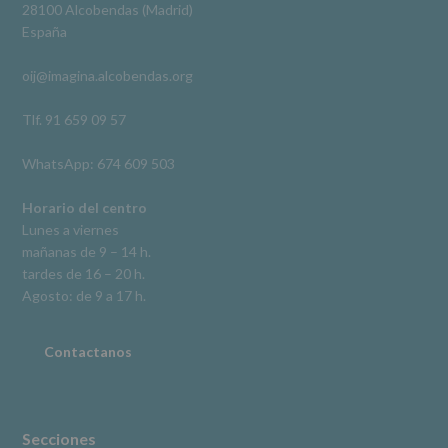
Derechos:
Ver en Facebook
·
Compartir
28100 Alcobendas (Madrid)
De
España
acceso,
rectificación,
oij@imagina.alcobendas.org
supresión,
así
como
Tlf. 91 659 09 57
otros
derechos,
WhatsApp: 674 609 503
según
se
explica
Horario del centro
en
Lunes a viernes
la
mañanas de 9 – 14 h.
información
tardes de 16 – 20 h.
adicional.
Información
Agosto: de 9 a 17 h.
adicional
:
Puede
consultar
Contactanos
el
apartado
Aquí
Protegemos
tus
Secciones