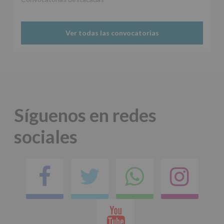
Protegemos
tus
Datos
Ver todas las convocatorias
de
nuestra
página
web:
www.alcobendas.org
*
Obligatorio
Síguenos en redes
sociales
Facebook
Twitter
Comparti
Ins
en
Youtube
whatsap