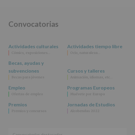
obligación
legal.
Derechos:
De
Convocatorias
acceso,
rectificación,
supresión,
así
Actividades culturales
Actividades tiempo libre
como
Cómics, exposiciones…
Ocio, naturaleza…
otros
derechos,
Becas, ayudas y
según
se
subvenciones
Cursos y talleres
explica
Becas para jóvenes
Animación, idiomas, etc…
en
la
Empleo
Programas Europeos
información
Ofertas de empleo
Muévete por Europa
adicional.
Información
Premios
Jornadas de Estudios
adicional
:
Premios y concursos
Alcobendas 2022
Puede
consultar
el
apartado
Aquí
Convocatorias destacadas