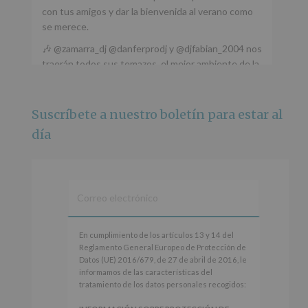
con tus amigos y dar la bienvenida al verano como
se merece.
🎶 @zamarra_dj @danferprodj y @djfabian_2004 nos
traerán todos sus temazos, el mejor ambiente de la
ciudad y un plan que no te puedes perder.
🌅 Porque este
...
Ver más
Suscríbete a nuestro boletín para estar al
Foto
día
Ver en Facebook
·
Compartir
Alcobendas Imagina
está en Recinto
Ferial De Alcobendas.
3 meses hace
IMAGINA SOUND SAN ISDRO
En
En cumplimiento de los artículos 13 y 14 del
cumplimiento
Reglamento General Europeo de Protección de
Esta noche la Zona Joven saltará a ritmo de
de
Datos (UE) 2016/679, de 27 de abril de 2016, le
@s.hidalgo.v y @joel_jowe
los
informamos de las características del
artículos
tratamiento de los datos personales recogidos:
Dos fantásticas novedades para disfrutar sin parar.
13
y