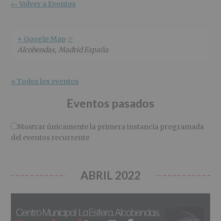
r
n
l
← Volver a Eventos
i
c
p
n
i
r
c
p
i
+ Google Map
i
a
n
Alcobendas
,
Madrid
España
p
l
c
a
i
l
p
« Todos los eventos
a
l
Eventos pasados
Mostrar únicamente la primera instancia programada
del eventos recurrente
ABRIL 2022