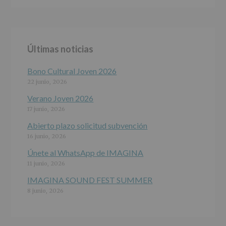
ALCOBENDAS.
Finalidad
:
Información
actividades
y
Últimas noticias
programas
participativos
para
Bono Cultural Joven 2026
jóvenes.
22 junio, 2026
Legitimación
:
Consentimiento
Verano Joven 2026
del
17 junio, 2026
interesado
para
Abierto plazo solicitud subvención
este
16 junio, 2026
fin
específico.
Únete al WhatsApp de IMAGINA
Destinatarios
:
11 junio, 2026
No
se
IMAGINA SOUND FEST SUMMER
cederán
8 junio, 2026
datos
a
terceros,
salvo