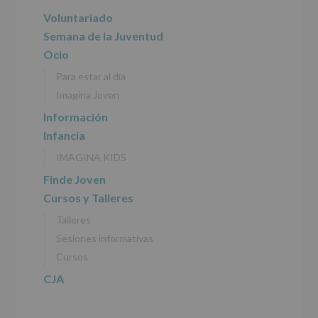
del
principal
Voluntariado
tratamiento
de
Semana de la Juventud
los
Ocio
datos
personales
Para estar al día
recogidos:
Imagina Joven
INFORMACIÓN
Información
SOBRE
Infancia
PROTECCIÓN
DE
IMAGINA KIDS
DATOS
(REGLAMENTO
Finde Joven
EUROPEO
Cursos y Talleres
2016/679
de
Talleres
27
abril
Sesiones informativas
de
Cursos
2016)
CJA
Responsable
:
AYUNTAMIENTO
DE