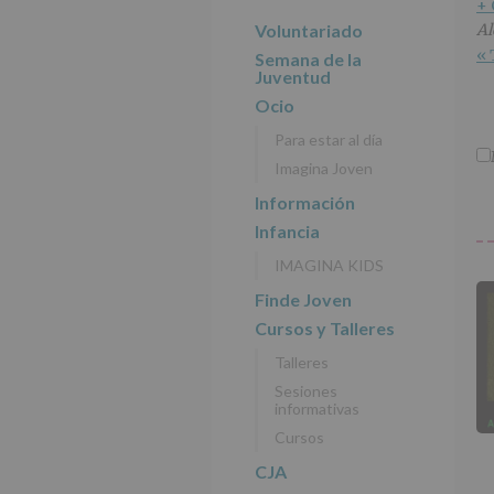
r
n
l
+
principal
i
c
p
Voluntariado
Al
n
i
r
« 
Semana de la
c
p
i
Juventud
i
a
n
Ocio
p
l
c
Para estar al día
a
i
Imagina Joven
l
p
a
Información
l
Infancia
IMAGINA KIDS
Finde Joven
Cursos y Talleres
Talleres
Sesiones
informativas
Cursos
CJA