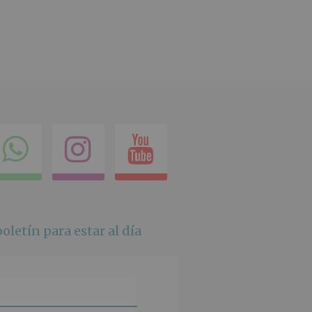
ok
itter
Compartir
Instagram
Youtube
en
whatsapp
oletín para estar al día