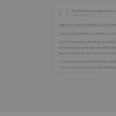
Alcobendas Imagina
está 
2 meses hace
☀️🎧 IMAGINA SOUND FEST SUMM
¿Listo para arrancar el verano por to
La Esfera vuelve a llenarse de músic
en una noche pensada para disfrutar
bienvenida al verano como se mere
🎶 @zamarra_dj @danferprodj y @dj
todos sus temazos, el mejor ambient
que no te puedes perder.
🌅 Porque este
...
Ver más
Foto
Ver en Facebook
·
Compartir
Alcobendas Imagina
está 