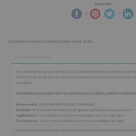
Share this...
Suscríbete a nuestro boletín para estar al día
En
En cumplimiento de los artículos 13 y 14 del Reglamento General Europeo de
cumplimiento
2016/679, de 27 de abril de 2016, le informamos de las características del 
de
recogidos:
los
artículos
INFORMACIÓN SOBRE PROTECCIÓN DE DATOS (REGLAMENTO EUROPEO 20
13
y
Responsable
: AYUNTAMIENTO DE ALCOBENDAS.
14
Finalidad
: Información actividades y programas participativos para jóvenes.
del
Legitimación
: Consentimiento del interesado para este fin específico.
Reglamento
Destinatarios
: No se cederán datos a terceros, salvo obligación legal.
General
Derechos:
De acceso, rectificación, supresión, así como otros derechos, seg
Autorizo el tratamiento de mis datos para la finalidad descrita anterior
Europeo
adicional.