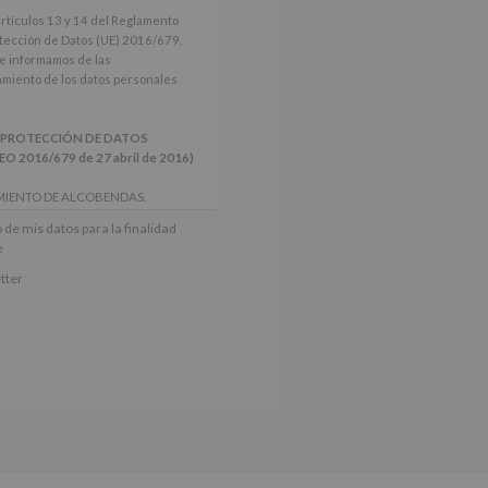
artículos 13 y 14 del Reglamento
tección de Datos (UE) 2016/679,
le informamos de las
tamiento de los datos personales
 PROTECCIÓN DE DATOS
2016/679 de 27 abril de 2016)
MIENTO DE ALCOBENDAS.
actividades y programas
 de mis datos para la finalidad
nes.
e
iento del interesado para este fin
tter
derán datos a terceros, salvo
ctificación, supresión, así como
e explica en la información
Puede consultar el apartado Aquí
e nuestra página web: