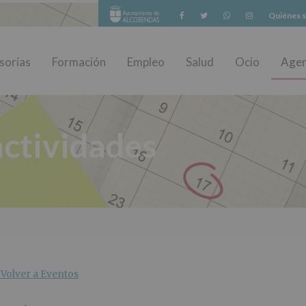
Facebook
Twitter
Whatsapp
Instagram
Quiénes 
sorías
Formación
Empleo
Salud
Ocio
Age
ctividades
Volver a Eventos