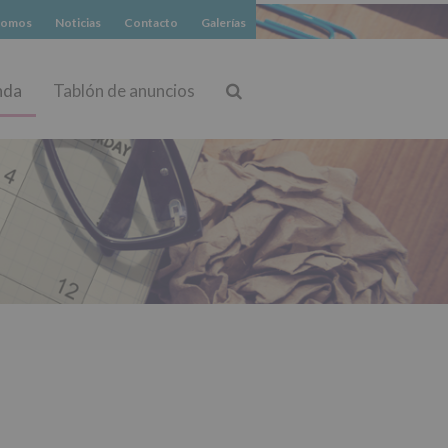
somos
Noticias
Contacto
Galerías
nda
Tablón de anuncios
Buscar