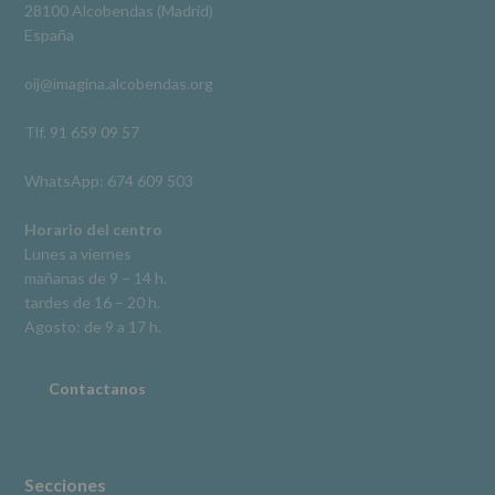
Derechos:
Ver en Facebook
·
Compartir
28100 Alcobendas (Madrid)
De
España
acceso,
rectificación,
oij@imagina.alcobendas.org
supresión,
así
como
Tlf. 91 659 09 57
otros
derechos,
WhatsApp: 674 609 503
según
se
explica
Horario del centro
en
Lunes a viernes
la
mañanas de 9 – 14 h.
información
tardes de 16 – 20 h.
adicional.
Información
Agosto: de 9 a 17 h.
adicional
:
Puede
consultar
Contactanos
el
apartado
Aquí
Protegemos
tus
Secciones