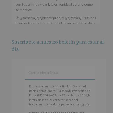
con tus amigos y dar la bienvenida al verano como
se merece.
🎶 @zamarra_dj @danferprodj y @djfabian_2004 nos
traerán todos sus temazos, el mejor ambiente de la
ciudad y un plan que no te puedes perder.
🌅 Porque este
...
Ver más
Suscríbete a nuestro boletín para estar al
Foto
día
Ver en Facebook
·
Compartir
Alcobendas Imagina
está en Recinto
Ferial De Alcobendas.
3 meses hace
IMAGINA SOUND SAN ISDRO
En
En cumplimiento de los artículos 13 y 14 del
cumplimiento
Reglamento General Europeo de Protección de
Esta noche la Zona Joven saltará a ritmo de
de
Datos (UE) 2016/679, de 27 de abril de 2016, le
@s.hidalgo.v y @joel_jowe
los
informamos de las características del
artículos
tratamiento de los datos personales recogidos:
Dos fantásticas novedades para disfrutar sin parar.
13
y