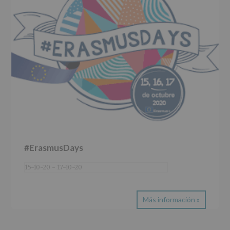
#ErasmusDays
15-10-20
-
17-10-20
Más información »