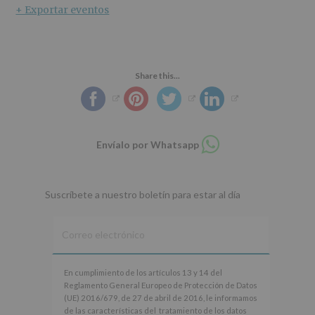
+ Exportar eventos
Share this...
Compartir
Envíalo por Whatsapp
en
whatsapp
Suscríbete a nuestro boletín para estar al día
En
En cumplimiento de los artículos 13 y 14 del
cumplimiento
Reglamento General Europeo de Protección de Datos
de
(UE) 2016/679, de 27 de abril de 2016, le informamos
los
de las características del tratamiento de los datos