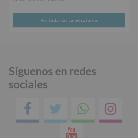
Protegemos
tus
Datos
Ver todas las convocatorias
de
nuestra
página
web:
www.alcobendas.org
*
Obligatorio
Síguenos en redes
sociales
Facebook
Twitter
Comparti
Ins
en
Youtube
whatsap