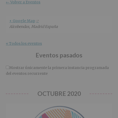
r
n
l
← Volver a Eventos
i
c
p
n
i
r
c
p
i
+ Google Map
i
a
n
Alcobendas
,
Madrid
España
p
l
c
a
i
l
p
« Todos los eventos
a
l
Eventos pasados
Mostrar únicamente la primera instancia programada
del eventos recurrente
OCTUBRE 2020