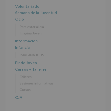
del
principal
Voluntariado
tratamiento
de
Semana de la Juventud
los
Ocio
datos
personales
Para estar al día
recogidos:
Imagina Joven
INFORMACIÓN
Información
SOBRE
Infancia
PROTECCIÓN
DE
IMAGINA KIDS
DATOS
(REGLAMENTO
Finde Joven
EUROPEO
Cursos y Talleres
2016/679
de
Talleres
27
abril
Sesiones informativas
de
Cursos
2016)
CJA
Responsable
:
AYUNTAMIENTO
DE