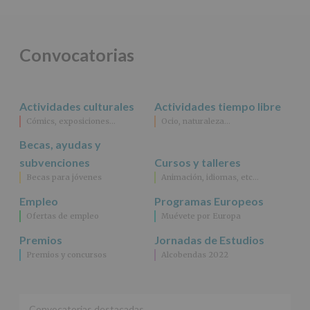
obligación
legal.
Derechos:
De
Convocatorias
acceso,
rectificación,
supresión,
así
Actividades culturales
Actividades tiempo libre
como
Cómics, exposiciones…
Ocio, naturaleza…
otros
derechos,
Becas, ayudas y
según
se
subvenciones
Cursos y talleres
explica
Becas para jóvenes
Animación, idiomas, etc…
en
la
Empleo
Programas Europeos
información
Ofertas de empleo
Muévete por Europa
adicional.
Información
Premios
Jornadas de Estudios
adicional
:
Premios y concursos
Alcobendas 2022
Puede
consultar
el
apartado
Aquí
Convocatorias destacadas