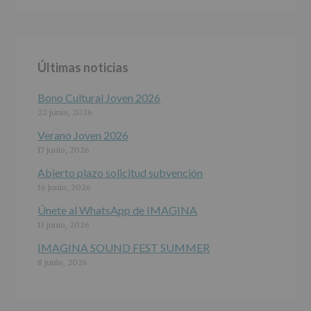
ALCOBENDAS.
Finalidad
:
Información
actividades
y
Últimas noticias
programas
participativos
para
Bono Cultural Joven 2026
jóvenes.
22 junio, 2026
Legitimación
:
Consentimiento
Verano Joven 2026
del
17 junio, 2026
interesado
para
Abierto plazo solicitud subvención
este
16 junio, 2026
fin
específico.
Únete al WhatsApp de IMAGINA
Destinatarios
:
11 junio, 2026
No
se
IMAGINA SOUND FEST SUMMER
cederán
8 junio, 2026
datos
a
terceros,
salvo