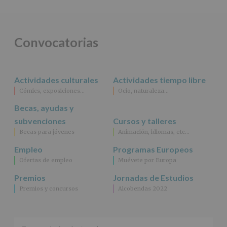
salvo
obligación
legal.
Derechos:
De
Convocatorias
acceso,
rectificación,
supresión,
así
Actividades culturales
Actividades tiempo libre
como
Cómics, exposiciones…
Ocio, naturaleza…
otros
derechos,
Becas, ayudas y
según
se
subvenciones
Cursos y talleres
explica
Becas para jóvenes
Animación, idiomas, etc…
en
la
Empleo
Programas Europeos
información
Ofertas de empleo
Muévete por Europa
adicional.
Información
Premios
Jornadas de Estudios
adicional
:
Premios y concursos
Alcobendas 2022
Puede
consultar
el
apartado