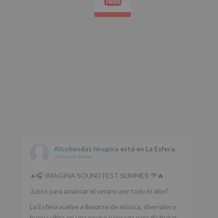
Alcobendas Imagina
está en La Esfera.
2 meses hace
☀️🎧 IMAGINA SOUND FEST SUMMER 🌴🔥
¿Listo para arrancar el verano por todo lo alto?
La Esfera vuelve a llenarse de música, diversión y
buena vibra en una noche pensada para disfrutar