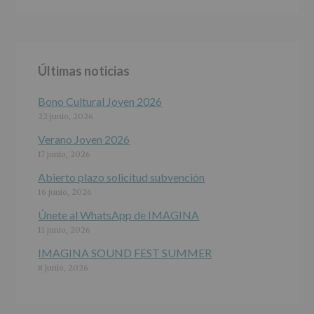
ALCOBENDAS.
Finalidad
:
Información
actividades
y
Últimas noticias
programas
participativos
para
Bono Cultural Joven 2026
jóvenes.
22 junio, 2026
Legitimación
:
Consentimiento
Verano Joven 2026
del
17 junio, 2026
interesado
para
Abierto plazo solicitud subvención
este
16 junio, 2026
fin
específico.
Únete al WhatsApp de IMAGINA
Destinatarios
:
11 junio, 2026
No
se
IMAGINA SOUND FEST SUMMER
cederán
8 junio, 2026
datos
a
terceros,