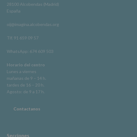
Derechos:
Ver en Facebook
·
Compartir
28100 Alcobendas (Madrid)
De
España
acceso,
rectificación,
oij@imagina.alcobendas.org
supresión,
así
como
Tlf. 91 659 09 57
otros
derechos,
WhatsApp: 674 609 503
según
se
explica
Horario del centro
en
Lunes a viernes
la
mañanas de 9 – 14 h.
información
tardes de 16 – 20 h.
adicional.
Información
Agosto: de 9 a 17 h.
adicional
:
Puede
consultar
Contactanos
el
apartado
Aquí
Protegemos
tus
Secciones