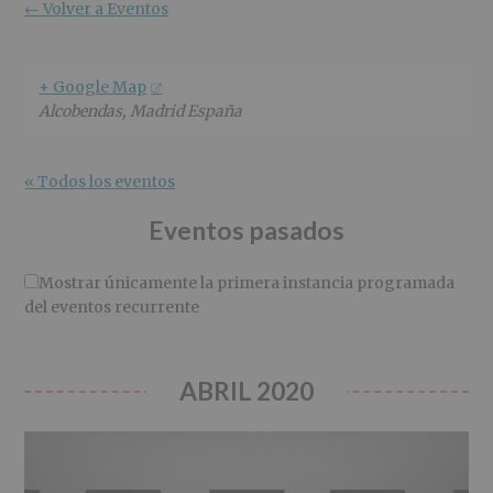
r
n
l
← Volver a Eventos
i
c
p
n
i
r
c
p
i
+ Google Map
i
a
n
Alcobendas
,
Madrid
España
p
l
c
a
i
l
p
« Todos los eventos
a
l
Eventos pasados
Mostrar únicamente la primera instancia programada
del eventos recurrente
ABRIL 2020