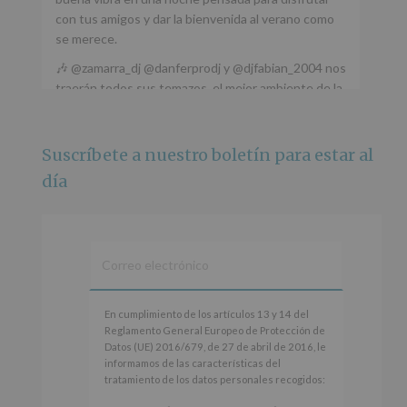
con tus amigos y dar la bienvenida al verano como
se merece.
🎶 @zamarra_dj @danferprodj y @djfabian_2004 nos
traerán todos sus temazos, el mejor ambiente de la
ciudad y un plan que no te puedes perder.
🌅 Porque este
...
Ver más
Suscríbete a nuestro boletín para estar al
Foto
día
Ver en Facebook
·
Compartir
Alcobendas Imagina
está en Recinto
Ferial De Alcobendas.
3 meses hace
IMAGINA SOUND SAN ISDRO
En
En cumplimiento de los artículos 13 y 14 del
cumplimiento
Reglamento General Europeo de Protección de
Esta noche la Zona Joven saltará a ritmo de
de
Datos (UE) 2016/679, de 27 de abril de 2016, le
@s.hidalgo.v y @joel_jowe
los
informamos de las características del
artículos
tratamiento de los datos personales recogidos:
Dos fantásticas novedades para disfrutar sin parar.
13