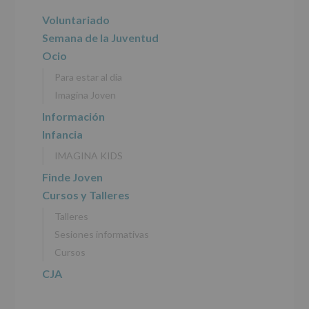
del
principal
Voluntariado
tratamiento
de
Semana de la Juventud
los
Ocio
datos
personales
Para estar al día
recogidos:
Imagina Joven
INFORMACIÓN
Información
SOBRE
Infancia
PROTECCIÓN
DE
IMAGINA KIDS
DATOS
(REGLAMENTO
Finde Joven
EUROPEO
Cursos y Talleres
2016/679
de
Talleres
27
abril
Sesiones informativas
de
Cursos
2016)
CJA
Responsable
:
AYUNTAMIENTO
DE