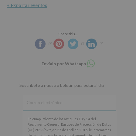
+ Exportar eventos
Share this...
Compartir
Envíalo por Whatsapp
en
whatsapp
Suscríbete a nuestro boletín para estar al día
En
En cumplimiento de los artículos 13 y 14 del
cumplimiento
Reglamento General Europeo de Protección de Datos
de
(UE) 2016/679, de 27 de abril de 2016, le informamos
los
de las características del tratamiento de los datos