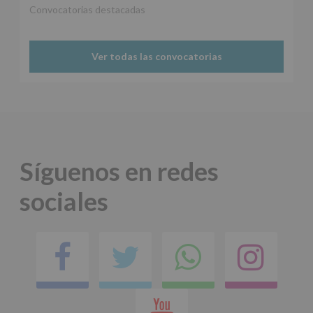
Aquí
Convocatorias destacadas
Protegemos
tus
Datos
Ver todas las convocatorias
de
nuestra
página
web:
www.alcobendas.org
*
Obligatorio
Síguenos en redes
sociales
Facebook
Twitter
Comparti
Ins
en
Youtube