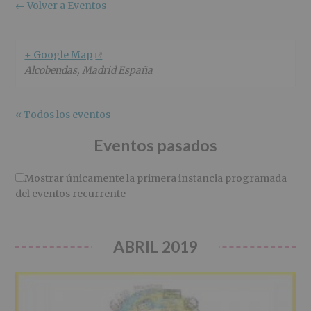
r
n
l
← Volver a Eventos
i
c
p
n
i
r
c
p
i
+ Google Map
i
a
n
Alcobendas
,
Madrid
España
p
l
c
a
i
l
p
« Todos los eventos
a
l
Eventos pasados
Mostrar únicamente la primera instancia programada
del eventos recurrente
ABRIL 2019