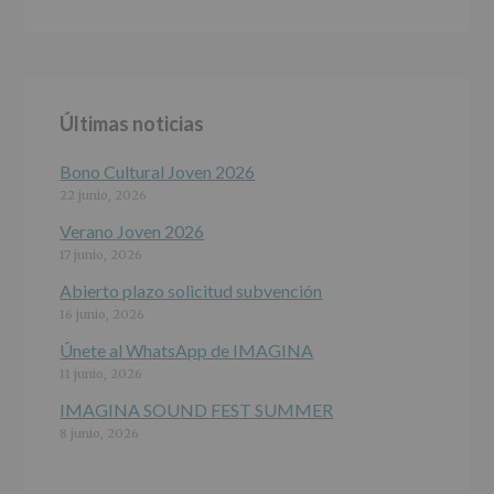
DE
ALCOBENDAS.
Finalidad
:
Información
actividades
y
Últimas noticias
programas
participativos
para
Bono Cultural Joven 2026
jóvenes.
22 junio, 2026
Legitimación
:
Consentimiento
Verano Joven 2026
del
17 junio, 2026
interesado
para
Abierto plazo solicitud subvención
este
16 junio, 2026
fin
específico.
Únete al WhatsApp de IMAGINA
Destinatarios
:
11 junio, 2026
No
se
IMAGINA SOUND FEST SUMMER
cederán
8 junio, 2026
datos
a
terceros,