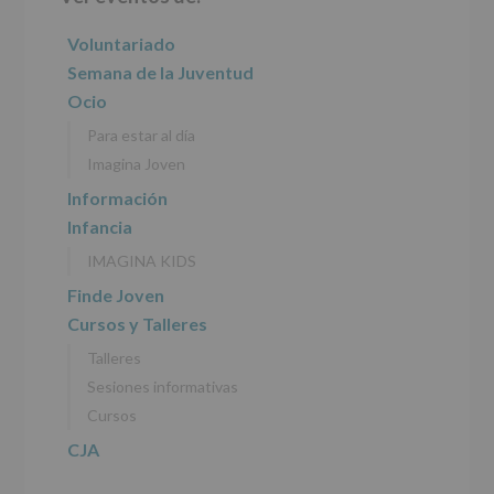
lateral
características
del
principal
Voluntariado
tratamiento
de
Semana de la Juventud
los
Ocio
datos
personales
Para estar al día
recogidos:
Imagina Joven
INFORMACIÓN
Información
SOBRE
Infancia
PROTECCIÓN
DE
IMAGINA KIDS
DATOS
(REGLAMENTO
Finde Joven
EUROPEO
Cursos y Talleres
2016/679
de
Talleres
27
abril
Sesiones informativas
de
Cursos
2016)
CJA
Responsable
:
AYUNTAMIENTO