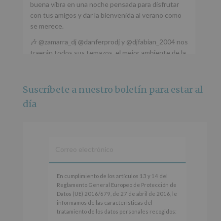
buena vibra en una noche pensada para disfrutar
con tus amigos y dar la bienvenida al verano como
se merece.
🎶 @zamarra_dj @danferprodj y @djfabian_2004 nos
traerán todos sus temazos, el mejor ambiente de la
ciudad y un plan que no te puedes perder.
🌅 Porque este
...
Ver más
Suscríbete a nuestro boletín para estar al
Foto
día
Ver en Facebook
·
Compartir
Alcobendas Imagina
está en Recinto
Ferial De Alcobendas.
3 meses hace
IMAGINA SOUND SAN ISDRO
En
En cumplimiento de los artículos 13 y 14 del
cumplimiento
Reglamento General Europeo de Protección de
Esta noche la Zona Joven saltará a ritmo de
de
Datos (UE) 2016/679, de 27 de abril de 2016, le
@s.hidalgo.v y @joel_jowe
los
informamos de las características del
artículos
tratamiento de los datos personales recogidos:
Dos fantásticas novedades para disfrutar sin parar.
13