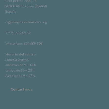
legal.
C/Ruperto Chapí, 18
Derechos:
Ver en Facebook
·
Compartir
28100 Alcobendas (Madrid)
De
España
acceso,
rectificación,
oij@imagina.alcobendas.org
supresión,
así
como
Tlf. 91 659 09 57
otros
derechos,
WhatsApp: 674 609 503
según
se
explica
Horario del centro
en
Lunes a viernes
la
mañanas de 9 – 14 h.
información
tardes de 16 – 20 h.
adicional.
Información
Agosto: de 9 a 17 h.
adicional
:
Puede
consultar
Contactanos
el
apartado
Aquí
Protegemos