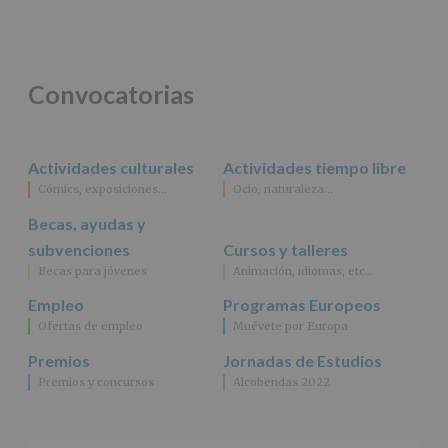
salvo
obligación
legal.
Derechos:
De
Convocatorias
acceso,
rectificación,
supresión,
así
Actividades culturales
Actividades tiempo libre
como
Cómics, exposiciones…
Ocio, naturaleza…
otros
derechos,
Becas, ayudas y
según
se
subvenciones
Cursos y talleres
explica
Becas para jóvenes
Animación, idiomas, etc…
en
la
Empleo
Programas Europeos
información
Ofertas de empleo
Muévete por Europa
adicional.
Información
Premios
Jornadas de Estudios
adicional
:
Premios y concursos
Alcobendas 2022
Puede
consultar
el
apartado