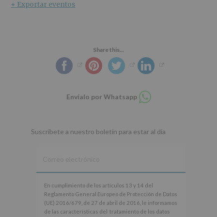
+ Exportar eventos
Share this...
Compartir
Envíalo por Whatsapp
en
whatsapp
Suscríbete a nuestro boletín para estar al día
En
En cumplimiento de los artículos 13 y 14 del
cumplimiento
Reglamento General Europeo de Protección de Datos
de
(UE) 2016/679, de 27 de abril de 2016, le informamos
los
de las características del tratamiento de los datos