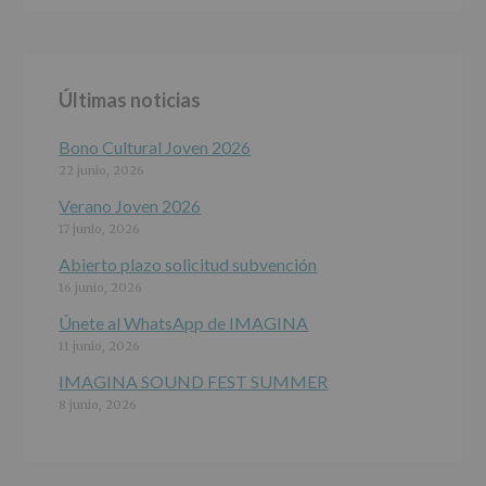
ALCOBENDAS.
Finalidad
:
Información
actividades
y
Últimas noticias
programas
participativos
para
Bono Cultural Joven 2026
jóvenes.
22 junio, 2026
Legitimación
:
Consentimiento
Verano Joven 2026
del
17 junio, 2026
interesado
para
Abierto plazo solicitud subvención
este
16 junio, 2026
fin
específico.
Únete al WhatsApp de IMAGINA
Destinatarios
:
11 junio, 2026
No
se
IMAGINA SOUND FEST SUMMER
cederán
8 junio, 2026
datos
a
terceros,
salvo