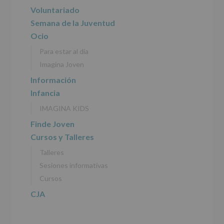
del
principal
Voluntariado
tratamiento
de
Semana de la Juventud
los
Ocio
datos
personales
Para estar al día
recogidos:
Imagina Joven
INFORMACIÓN
Información
SOBRE
Infancia
PROTECCIÓN
DE
IMAGINA KIDS
DATOS
(REGLAMENTO
Finde Joven
EUROPEO
Cursos y Talleres
2016/679
de
Talleres
27
abril
Sesiones informativas
de
Cursos
2016)
CJA
Responsable
:
AYUNTAMIENTO
DE