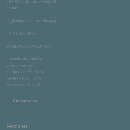
28100 Alcobendas (Madrid)
De
España
acceso,
rectificación,
oij@imagina.alcobendas.org
supresión,
así
como
Tlf. 91 659 09 57
otros
derechos,
WhatsApp: 674 609 503
según
se
explica
Horario del centro
en
Lunes a viernes
la
mañanas de 9 – 14 h.
información
tardes de 16 – 20 h.
adicional.
Información
Agosto: de 9 a 17 h.
adicional
:
Puede
consultar
Contactanos
el
apartado
Aquí
Protegemos
tus
Secciones