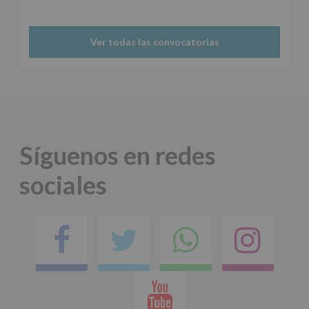
Protegemos
tus
Datos
Ver todas las convocatorias
de
nuestra
página
web:
www.alcobendas.org
*
Obligatorio
Síguenos en redes
sociales
Facebook
Twitter
Comparti
Ins
en
Youtube
whatsap