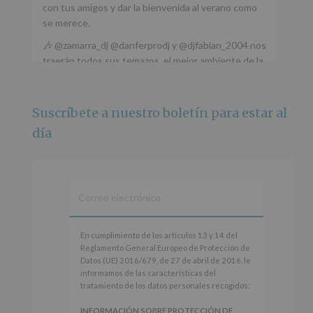
con tus amigos y dar la bienvenida al verano como
se merece.
🎶 @zamarra_dj @danferprodj y @djfabian_2004 nos
traerán todos sus temazos, el mejor ambiente de la
ciudad y un plan que no te puedes perder.
🌅 Porque este
...
Ver más
Suscríbete a nuestro boletín para estar al
Foto
día
Ver en Facebook
·
Compartir
Alcobendas Imagina
está en Recinto
Ferial De Alcobendas.
3 meses hace
IMAGINA SOUND SAN ISDRO
En
En cumplimiento de los artículos 13 y 14 del
cumplimiento
Reglamento General Europeo de Protección de
Esta noche la Zona Joven saltará a ritmo de
de
Datos (UE) 2016/679, de 27 de abril de 2016, le
@s.hidalgo.v y @joel_jowe
los
informamos de las características del
artículos
tratamiento de los datos personales recogidos:
Dos fantásticas novedades para disfrutar sin parar.
13
y
INFORMACIÓN SOBRE PROTECCIÓN DE