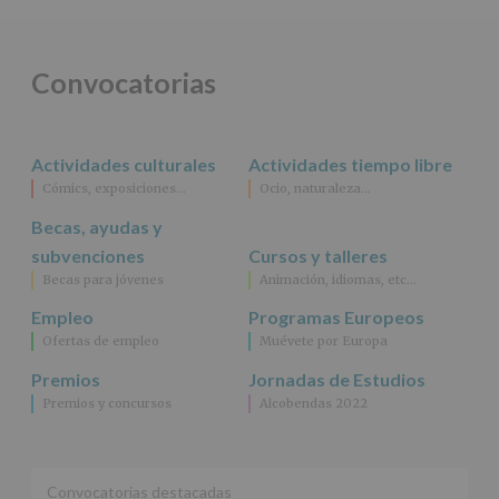
obligación
legal.
Derechos:
De
Convocatorias
acceso,
rectificación,
supresión,
así
Actividades culturales
Actividades tiempo libre
como
Cómics, exposiciones…
Ocio, naturaleza…
otros
derechos,
Becas, ayudas y
según
se
subvenciones
Cursos y talleres
explica
Becas para jóvenes
Animación, idiomas, etc…
en
la
Empleo
Programas Europeos
información
Ofertas de empleo
Muévete por Europa
adicional.
Información
Premios
Jornadas de Estudios
adicional
:
Premios y concursos
Alcobendas 2022
Puede
consultar
el
apartado
Aquí
Convocatorias destacadas