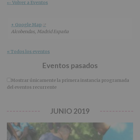
r
n
l
← Volver a Eventos
i
c
p
n
i
r
c
p
i
+ Google Map
i
a
n
Alcobendas
,
Madrid
España
p
l
c
a
i
l
p
« Todos los eventos
a
l
Eventos pasados
Mostrar únicamente la primera instancia programada
del eventos recurrente
JUNIO 2019