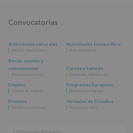
obligación
legal.
Derechos:
De
Convocatorias
acceso,
rectificación,
supresión,
así
Actividades culturales
Actividades tiempo libre
como
Cómics, exposiciones…
Ocio, naturaleza…
otros
derechos,
Becas, ayudas y
según
se
subvenciones
Cursos y talleres
explica
Becas para jóvenes
Animación, idiomas, etc…
en
la
Empleo
Programas Europeos
información
Ofertas de empleo
Muévete por Europa
adicional.
Información
Premios
Jornadas de Estudios
adicional
:
Premios y concursos
Alcobendas 2022
Puede
consultar
el
apartado
Aquí
Convocatorias destacadas