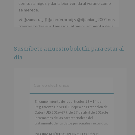
con tus amigos y dar la bienvenida al verano como
se merece.
🎶 @zamarra_dj @danferprodj y @djfabian_2004 nos
traerán todos sus temazos, el mejor ambiente de la
ciudad y un plan que no te puedes perder.
🌅 Porque este
...
Ver más
Suscríbete a nuestro boletín para estar al
Foto
día
Ver en Facebook
·
Compartir
Alcobendas Imagina
está en Recinto
Ferial De Alcobendas.
3 meses hace
IMAGINA SOUND SAN ISDRO
En
En cumplimiento de los artículos 13 y 14 del
cumplimiento
Reglamento General Europeo de Protección de
Esta noche la Zona Joven saltará a ritmo de
de
Datos (UE) 2016/679, de 27 de abril de 2016, le
@s.hidalgo.v y @joel_jowe
los
informamos de las características del
artículos
tratamiento de los datos personales recogidos:
Dos fantásticas novedades para disfrutar sin parar.
13
y
INFORMACIÓN SOBRE PROTECCIÓN DE