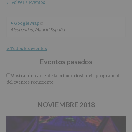
r
n
l
← Volver a Eventos
i
c
p
n
i
r
c
p
i
+ Google Map
i
a
n
Alcobendas
,
Madrid
España
p
l
c
a
i
l
p
« Todos los eventos
a
l
Eventos pasados
Mostrar únicamente la primera instancia programada
del eventos recurrente
NOVIEMBRE 2018