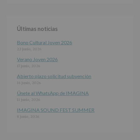
ALCOBENDAS.
Finalidad
:
Información
actividades
y
Últimas noticias
programas
participativos
para
Bono Cultural Joven 2026
jóvenes.
22 junio, 2026
Legitimación
:
Consentimiento
Verano Joven 2026
del
17 junio, 2026
interesado
para
Abierto plazo solicitud subvención
este
16 junio, 2026
fin
específico.
Únete al WhatsApp de IMAGINA
Destinatarios
:
11 junio, 2026
No
se
IMAGINA SOUND FEST SUMMER
cederán
8 junio, 2026
datos
a
terceros,
salvo