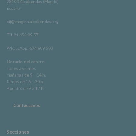
28100 Alcobendas (Madrid)
De
España
acceso,
rectificación,
oij@imagina.alcobendas.org
supresión,
así
como
Tlf. 91 659 09 57
otros
derechos,
WhatsApp: 674 609 503
según
se
explica
Horario del centro
en
Lunes a viernes
la
mañanas de 9 – 14 h.
información
tardes de 16 – 20 h.
adicional.
Información
Agosto: de 9 a 17 h.
adicional
:
Puede
consultar
Contactanos
el
apartado
Aquí
Protegemos
tus
Secciones