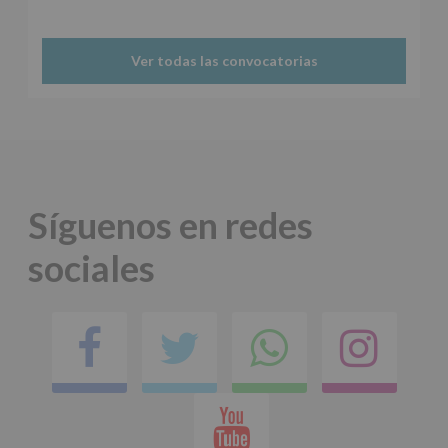
Protegemos
tus
Datos
Ver todas las convocatorias
de
nuestra
página
web:
www.alcobendas.org
*
Obligatorio
Síguenos en redes
sociales
Facebook
Twitter
Comparti
Ins
en
Youtube
whatsap