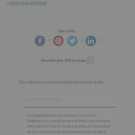
+ Exportar eventos
Share this...
Compartir
Envíalo por Whatsapp
en
whatsapp
Suscríbete a nuestro boletín para estar al día
En
En cumplimiento de los artículos 13 y 14 del
cumplimiento
Reglamento General Europeo de Protección de Datos
de
(UE) 2016/679, de 27 de abril de 2016, le informamos
los
de las características del tratamiento de los datos