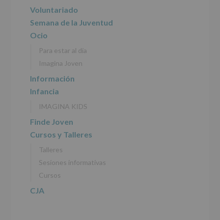
del
principal
Voluntariado
tratamiento
de
Semana de la Juventud
los
Ocio
datos
personales
Para estar al día
recogidos:
Imagina Joven
INFORMACIÓN
Información
SOBRE
Infancia
PROTECCIÓN
DE
IMAGINA KIDS
DATOS
(REGLAMENTO
Finde Joven
EUROPEO
Cursos y Talleres
2016/679
de
Talleres
27
abril
Sesiones informativas
de
Cursos
2016)
CJA
Responsable
:
AYUNTAMIENTO
DE