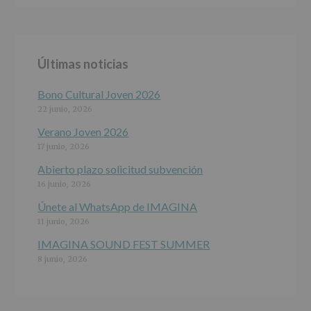
ALCOBENDAS.
Finalidad
:
Información
actividades
y
Últimas noticias
programas
participativos
para
Bono Cultural Joven 2026
jóvenes.
22 junio, 2026
Legitimación
:
Consentimiento
Verano Joven 2026
del
17 junio, 2026
interesado
para
Abierto plazo solicitud subvención
este
16 junio, 2026
fin
específico.
Únete al WhatsApp de IMAGINA
Destinatarios
:
11 junio, 2026
No
se
IMAGINA SOUND FEST SUMMER
cederán
8 junio, 2026
datos
a
terceros,
salvo