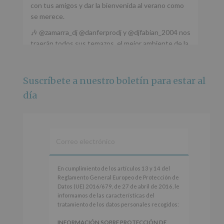
con tus amigos y dar la bienvenida al verano como
se merece.
🎶 @zamarra_dj @danferprodj y @djfabian_2004 nos
traerán todos sus temazos, el mejor ambiente de la
ciudad y un plan que no te puedes perder.
🌅 Porque este
...
Ver más
Suscríbete a nuestro boletín para estar al
Foto
día
Ver en Facebook
·
Compartir
Alcobendas Imagina
está en Recinto
Ferial De Alcobendas.
3 meses hace
IMAGINA SOUND SAN ISDRO
En
En cumplimiento de los artículos 13 y 14 del
cumplimiento
Reglamento General Europeo de Protección de
Esta noche la Zona Joven saltará a ritmo de
de
Datos (UE) 2016/679, de 27 de abril de 2016, le
@s.hidalgo.v y @joel_jowe
los
informamos de las características del
artículos
tratamiento de los datos personales recogidos:
Dos fantásticas novedades para disfrutar sin parar.
13
y
INFORMACIÓN SOBRE PROTECCIÓN DE