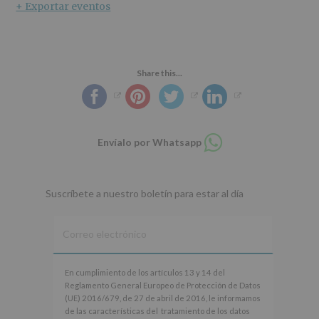
+ Exportar eventos
Share this...
Compartir
Envíalo por Whatsapp
en
whatsapp
Suscríbete a nuestro boletín para estar al día
En
En cumplimiento de los artículos 13 y 14 del
cumplimiento
Reglamento General Europeo de Protección de Datos
de
(UE) 2016/679, de 27 de abril de 2016, le informamos
los
de las características del tratamiento de los datos