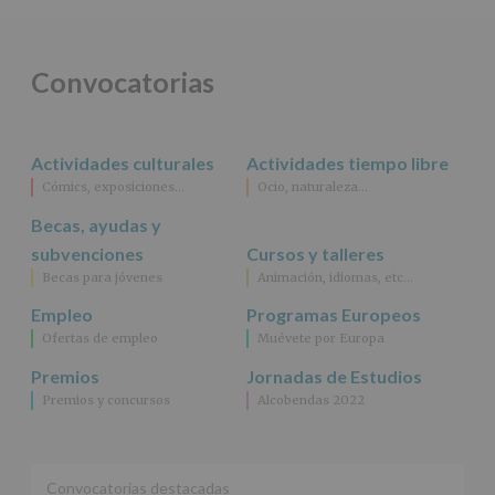
obligación
legal.
Derechos:
De
Convocatorias
acceso,
rectificación,
supresión,
así
Actividades culturales
Actividades tiempo libre
como
Cómics, exposiciones…
Ocio, naturaleza…
otros
derechos,
Becas, ayudas y
según
se
subvenciones
Cursos y talleres
explica
Becas para jóvenes
Animación, idiomas, etc…
en
la
Empleo
Programas Europeos
información
Ofertas de empleo
Muévete por Europa
adicional.
Información
Premios
Jornadas de Estudios
adicional
:
Premios y concursos
Alcobendas 2022
Puede
consultar
el
apartado
Aquí
Convocatorias destacadas