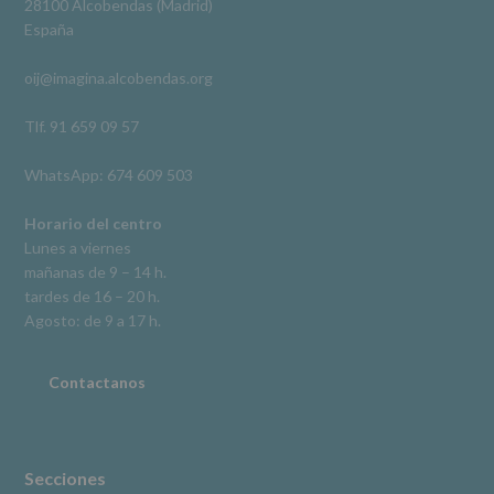
28100 Alcobendas (Madrid)
De
España
acceso,
rectificación,
oij@imagina.alcobendas.org
supresión,
así
como
Tlf. 91 659 09 57
otros
derechos,
WhatsApp: 674 609 503
según
se
explica
Horario del centro
en
Lunes a viernes
la
mañanas de 9 – 14 h.
información
tardes de 16 – 20 h.
adicional.
Información
Agosto: de 9 a 17 h.
adicional
:
Puede
consultar
Contactanos
el
apartado
Aquí
Protegemos
tus
Secciones