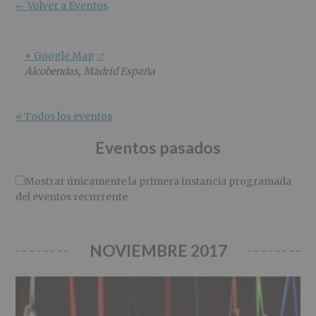
r
n
l
← Volver a Eventos
i
c
p
n
i
r
c
p
i
+ Google Map
i
a
n
Alcobendas
,
Madrid
España
p
l
c
a
i
l
p
« Todos los eventos
a
l
Eventos pasados
Mostrar únicamente la primera instancia programada
del eventos recurrente
NOVIEMBRE 2017