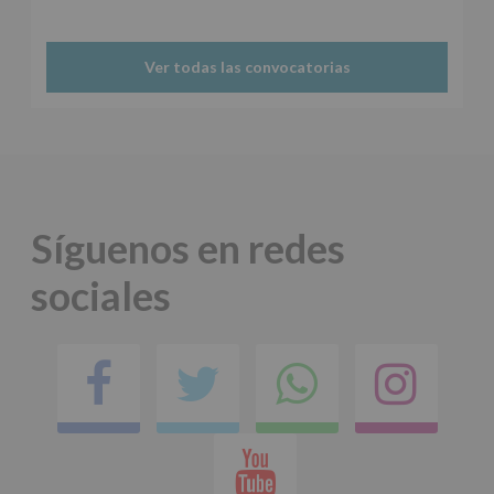
Protegemos
tus
Datos
Ver todas las convocatorias
de
nuestra
página
web:
www.alcobendas.org
*
Obligatorio
Síguenos en redes
sociales
Facebook
Twitter
Comparti
Ins
en
Youtube
whatsap