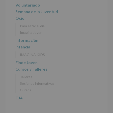
del
principal
Voluntariado
tratamiento
de
Semana de la Juventud
los
Ocio
datos
personales
Para estar al día
recogidos:
Imagina Joven
INFORMACIÓN
Información
SOBRE
Infancia
PROTECCIÓN
DE
IMAGINA KIDS
DATOS
(REGLAMENTO
Finde Joven
EUROPEO
Cursos y Talleres
2016/679
de
Talleres
27
abril
Sesiones informativas
de
Cursos
2016)
CJA
Responsable
:
AYUNTAMIENTO
DE