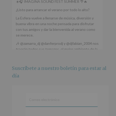
☀️🎧 IMAGINA SOUND FEST SUMMER 🌴🔥
¿Listo para arrancar el verano por todo lo alto?
La Esfera vuelve a llenarse de música, diversión y
buena vibra en una noche pensada para disfrutar
con tus amigos y dar la bienvenida al verano como
se merece.
🎶 @zamarra_dj @danferprodj y @djfabian_2004 nos
traerán todos sus temazos, el mejor ambiente de la
ciudad y un plan que no te puedes perder.
🌅 Porque este
...
Ver más
Suscríbete a nuestro boletín para estar al
Foto
día
Ver en Facebook
·
Compartir
Alcobendas Imagina
está en Recinto
Ferial De Alcobendas.
3 meses hace
IMAGINA SOUND SAN ISDRO
En