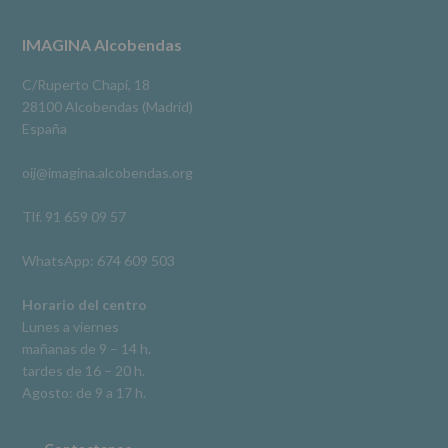
3 meses hace
a
terceros,
#imaginaalcobendas
#alcobendas
#pau
#biblioteca
Footer
IMAGINA Alcobendas
salvo
obligación
Video
legal.
C/Ruperto Chapí, 18
Derechos:
Ver en Facebook
·
Compartir
28100 Alcobendas (Madrid)
De
España
acceso,
rectificación,
oij@imagina.alcobendas.org
supresión,
así
como
Tlf. 91 659 09 57
otros
derechos,
WhatsApp: 674 609 503
según
se
explica
Horario del centro
en
Lunes a viernes
la
mañanas de 9 – 14 h.
información
tardes de 16 – 20 h.
adicional.
Información
Agosto: de 9 a 17 h.
adicional
:
Puede
consultar