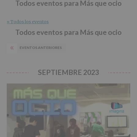
r
n
l
Todos eventos para Más que ocio
i
c
p
n
i
r
c
p
i
« Todos los eventos
i
a
n
Todos eventos para Más que ocio
p
l
c
a
i
«
EVENTOS ANTERIORES
l
p
a
l
SEPTIEMBRE 2023