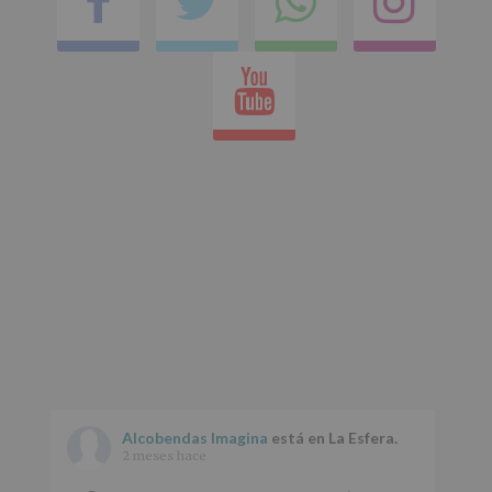
Facebook
Twitter
Comparti
Ins
en
Youtube
whatsap
Alcobendas Imagina
está en La Esfera.
2 meses hace