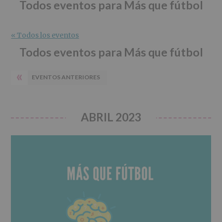
r
n
l
Todos eventos para Más que fútbol
i
c
p
n
i
r
c
p
i
« Todos los eventos
i
a
n
Todos eventos para Más que fútbol
p
l
c
a
i
«
EVENTOS ANTERIORES
l
p
a
l
ABRIL 2023