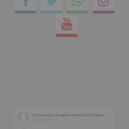
Facebook
Twitter
Comparti
Ins
en
Youtube
whatsap
Alcobendas Imagina
está en La Esfera.
2 meses hace