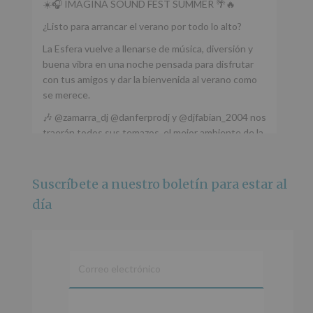
☀️🎧 IMAGINA SOUND FEST SUMMER 🌴🔥
¿Listo para arrancar el verano por todo lo alto?
La Esfera vuelve a llenarse de música, diversión y
buena vibra en una noche pensada para disfrutar
con tus amigos y dar la bienvenida al verano como
se merece.
🎶 @zamarra_dj @danferprodj y @djfabian_2004 nos
traerán todos sus temazos, el mejor ambiente de la
ciudad y un plan que no te puedes perder.
🌅 Porque este
...
Ver más
Suscríbete a nuestro boletín para estar al
Foto
día
Ver en Facebook
·
Compartir
Alcobendas Imagina
está en Recinto
Ferial De Alcobendas.
3 meses hace
IMAGINA SOUND SAN ISDRO
En