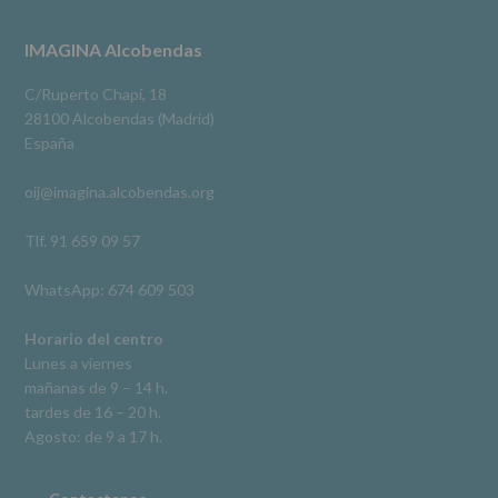
3 meses hace
a
terceros,
#imaginaalcobendas
#alcobendas
#pau
#biblioteca
Footer
IMAGINA Alcobendas
salvo
obligación
Video
legal.
C/Ruperto Chapí, 18
Derechos:
Ver en Facebook
·
Compartir
28100 Alcobendas (Madrid)
De
España
acceso,
rectificación,
oij@imagina.alcobendas.org
supresión,
así
como
Tlf. 91 659 09 57
otros
derechos,
WhatsApp: 674 609 503
según
se
explica
Horario del centro
en
Lunes a viernes
la
mañanas de 9 – 14 h.
información
tardes de 16 – 20 h.
adicional.
Información
Agosto: de 9 a 17 h.
adicional
:
Puede
consultar