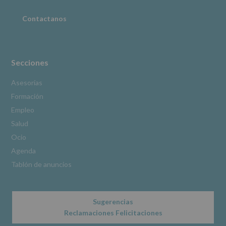
Puede
consultar
Contactanos
el
apartado
Aquí
Protegemos
tus
Secciones
Datos
de
Asesorías
nuestra
Formación
página
web:
Empleo
www.alcobendas.org
Salud
*
Ocio
Obligatorio
Agenda
Tablón de anuncios
Sugerencias
Reclamaciones Felicitaciones