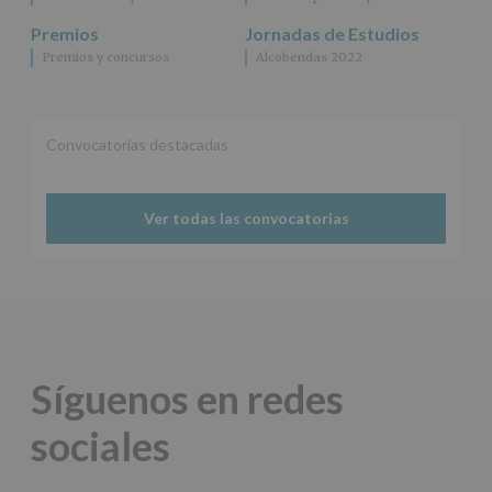
adicional.
Información
Premios
Jornadas de Estudios
adicional
:
Premios y concursos
Alcobendas 2022
Puede
consultar
el
apartado
Aquí
Convocatorias destacadas
Protegemos
tus
Datos
Ver todas las convocatorias
de
nuestra
página
web:
www.alcobendas.org
*
Obligatorio
Síguenos en redes
sociales