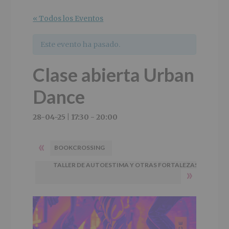
r
n
l
i
c
p
« Todos los Eventos
n
i
r
c
p
i
Este evento ha pasado.
i
a
n
p
l
c
Clase abierta Urban
a
i
l
p
Dance
a
l
28-04-25 | 17:30
-
20:00
«
BOOKCROSSING
TALLER DE AUTOESTIMA Y OTRAS FORTALEZAS
»