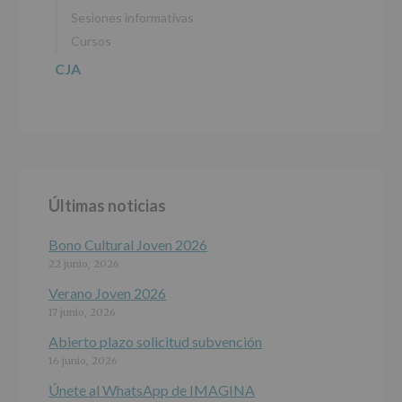
27
abril
Sesiones informativas
de
Cursos
2016)
CJA
Responsable
:
AYUNTAMIENTO
DE
ALCOBENDAS.
Finalidad
:
Información
actividades
y
Últimas noticias
programas
participativos
para
Bono Cultural Joven 2026
jóvenes.
22 junio, 2026
Legitimación
:
Consentimiento
Verano Joven 2026
del
17 junio, 2026
interesado
para
Abierto plazo solicitud subvención
este
16 junio, 2026
fin
específico.
Únete al WhatsApp de IMAGINA