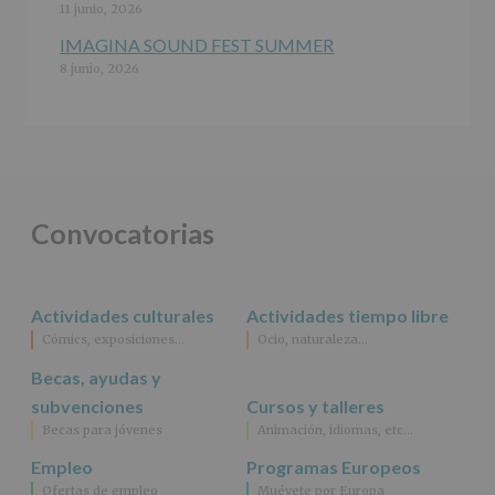
Destinatarios
:
11 junio, 2026
No
se
IMAGINA SOUND FEST SUMMER
cederán
8 junio, 2026
datos
a
terceros,
salvo
obligación
legal.
Derechos:
De
Convocatorias
acceso,
rectificación,
supresión,
así
Actividades culturales
Actividades tiempo libre
como
Cómics, exposiciones…
Ocio, naturaleza…
otros
derechos,
Becas, ayudas y
según
se
subvenciones
Cursos y talleres
explica
Becas para jóvenes
Animación, idiomas, etc…
en
la
Empleo
Programas Europeos
información
Ofertas de empleo
Muévete por Europa