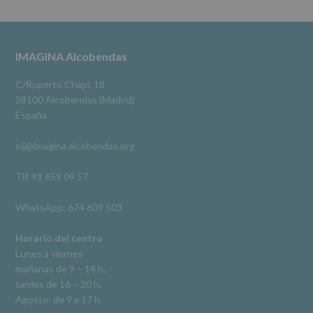
cederán
Alcobendas Imagina
datos
3 meses hace
a
terceros,
#imaginaalcobendas
#alcobendas
#pau
#biblioteca
Footer
IMAGINA Alcobendas
salvo
obligación
Video
legal.
C/Ruperto Chapí, 18
Derechos:
Ver en Facebook
·
Compartir
28100 Alcobendas (Madrid)
De
España
acceso,
rectificación,
oij@imagina.alcobendas.org
supresión,
así
como
Tlf. 91 659 09 57
otros
derechos,
WhatsApp: 674 609 503
según
se
explica
Horario del centro
en
Lunes a viernes
la
mañanas de 9 – 14 h.
información
tardes de 16 – 20 h.
adicional.
Información
Agosto: de 9 a 17 h.
adicional
: