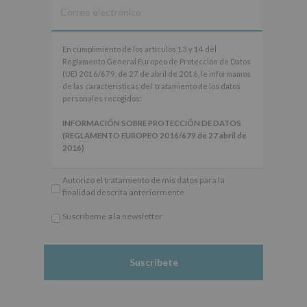
En
En cumplimiento de los artículos 13 y 14 del
cumplimiento
Reglamento General Europeo de Protección de Datos
de
(UE) 2016/679, de 27 de abril de 2016, le informamos
los
de las características del tratamiento de los datos
artículos
personales recogidos:
13
y
INFORMACIÓN SOBRE PROTECCIÓN DE DATOS
14
(REGLAMENTO EUROPEO 2016/679 de 27 abril de
del
2016)
Reglamento
General
Responsable
: AYUNTAMIENTO DE ALCOBENDAS.
Autorizo el tratamiento de mis datos para la
Europeo
Finalidad
: Información actividades y programas
finalidad descrita anteriormente
de
participativos para jóvenes.
Protección
Legitimación
: Consentimiento del interesado para
Suscríbeme a la newsletter
de
este fin específico.
*
Datos
Destinatarios
: No se cederán datos a terceros, salvo
Obligatorio
(UE)
obligación legal.
2016/679,
Derechos:
De acceso, rectificación, supresión, así
de
como otros derechos, según se explica en la
27
información adicional.
de
Información adicional
: Puede consultar el apartado
abril