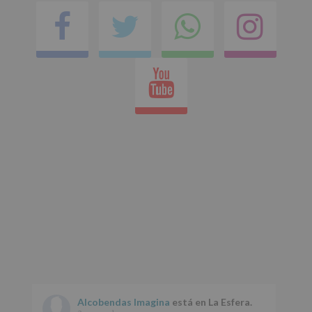
Facebook
Twitter
Comparti
Ins
en
Youtube
whatsap
Alcobendas Imagina
está en La Esfera.