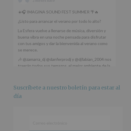
2 meses hace
☀️🎧 IMAGINA SOUND FEST SUMMER 🌴🔥
¿Listo para arrancar el verano por todo lo alto?
La Esfera vuelve a llenarse de música, diversión y
buena vibra en una noche pensada para disfrutar
con tus amigos y dar la bienvenida al verano como
se merece.
🎶 @zamarra_dj @danferprodj y @djfabian_2004 nos
traerán todos sus temazos, el mejor ambiente de la
ciudad y un plan que no te puedes perder.
🌅 Porque este
...
Ver más
Suscríbete a nuestro boletín para estar al
Foto
día
Ver en Facebook
·
Compartir
Alcobendas Imagina
está en Recinto
Ferial De Alcobendas.
3 meses hace