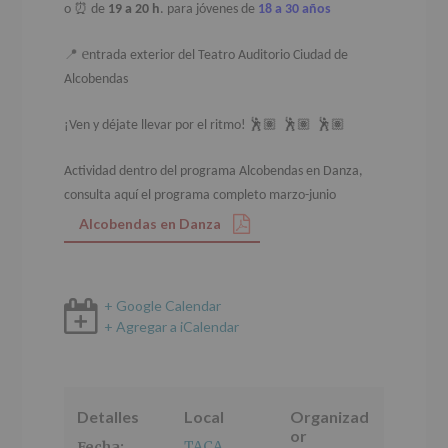
o
⏰
de
19 a 20 h
. para jóvenes de
18 a 30 años
📍 e
ntrada exterior del Teatro Auditorio Ciudad de
Alcobendas
¡Ven y déjate llevar por el ritmo!
🕺🏽 🕺🏽 🕺🏽
Actividad dentro del programa Alcobendas en Danza,
consulta aquí el programa completo marzo-junio
Alcobendas en Danza
+ Google Calendar
+ Agregar a iCalendar
Detalles
Local
Organizad
or
TACA
Fecha: