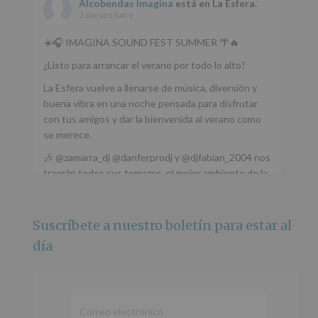
Alcobendas Imagina
está en La Esfera.
2 meses hace
☀️🎧 IMAGINA SOUND FEST SUMMER 🌴🔥
¿Listo para arrancar el verano por todo lo alto?
La Esfera vuelve a llenarse de música, diversión y
buena vibra en una noche pensada para disfrutar
con tus amigos y dar la bienvenida al verano como
se merece.
🎶 @zamarra_dj @danferprodj y @djfabian_2004 nos
traerán todos sus temazos, el mejor ambiente de la
ciudad y un plan que no te puedes perder.
🌅 Porque este
...
Ver más
Suscríbete a nuestro boletín para estar al
Foto
día
Ver en Facebook
·
Compartir
Alcobendas Imagina
está en Recinto
Ferial De Alcobendas.