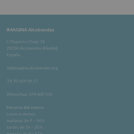
se
cederán
Alcobendas Imagina
datos
3 meses hace
a
terceros,
#imaginaalcobendas
#alcobendas
#pau
#biblioteca
Footer
IMAGINA Alcobendas
salvo
obligación
Video
legal.
C/Ruperto Chapí, 18
Derechos:
Ver en Facebook
·
Compartir
28100 Alcobendas (Madrid)
De
España
acceso,
rectificación,
oij@imagina.alcobendas.org
supresión,
así
como
Tlf. 91 659 09 57
otros
derechos,
WhatsApp: 674 609 503
según
se
explica
Horario del centro
en
Lunes a viernes
la
mañanas de 9 – 14 h.
información
tardes de 16 – 20 h.
adicional.
Información
Agosto: de 9 a 17 h.