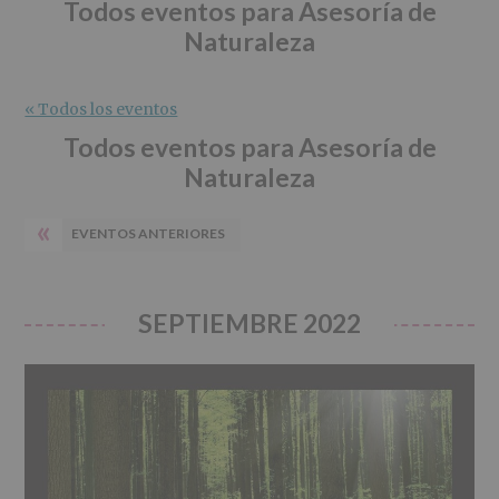
r
n
l
Todos eventos para Asesoría de
i
c
p
Naturaleza
n
i
r
c
p
i
i
a
n
« Todos los eventos
p
l
c
Todos eventos para Asesoría de
a
i
Naturaleza
l
p
a
«
l
EVENTOS ANTERIORES
SEPTIEMBRE 2022