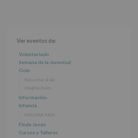
Barra
Ver eventos de:
lateral
principal
Voluntariado
Semana de la Juventud
Ocio
Para estar al día
Imagina Joven
Información
Infancia
IMAGINA KIDS
Finde Joven
Cursos y Talleres