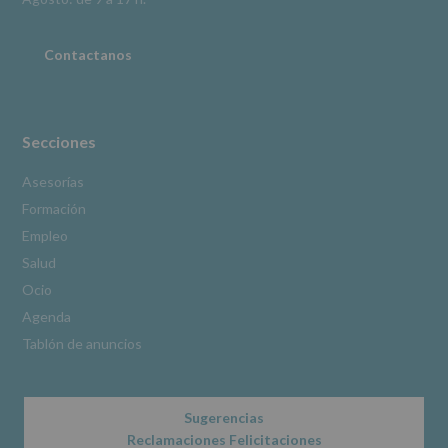
adicional
:
Puede
consultar
Contactanos
el
apartado
Aquí
Protegemos
tus
Secciones
Datos
de
Asesorías
nuestra
Formación
página
web:
Empleo
www.alcobendas.org
Salud
*
Ocio
Obligatorio
Agenda
Tablón de anuncios
Sugerencias
Reclamaciones Felicitaciones