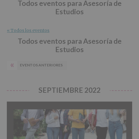
r
n
l
Todos eventos para Asesoría de
i
c
p
Estudios
n
i
r
c
p
i
i
a
n
« Todos los eventos
p
l
c
Todos eventos para Asesoría de
a
i
Estudios
l
p
a
«
l
EVENTOS ANTERIORES
SEPTIEMBRE 2022