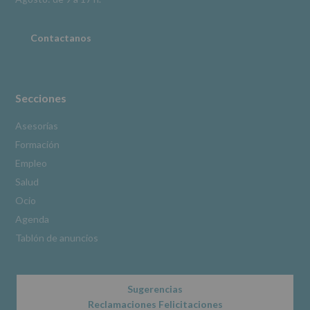
adicional
:
Puede
consultar
Contactanos
el
apartado
Aquí
Protegemos
tus
Secciones
Datos
de
Asesorías
nuestra
Formación
página
web:
Empleo
www.alcobendas.org
Salud
*
Ocio
Obligatorio
Agenda
Tablón de anuncios
Sugerencias
Reclamaciones Felicitaciones