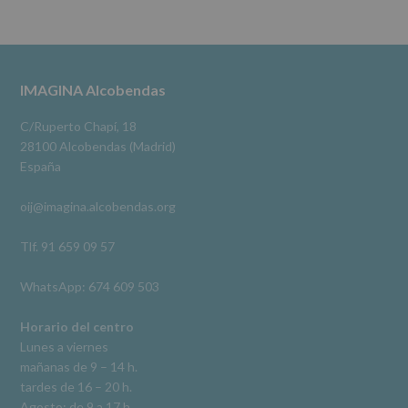
se
cederán
Alcobendas Imagina
datos
3 meses hace
a
terceros,
#imaginaalcobendas
#alcobendas
#pau
#biblioteca
Footer
IMAGINA Alcobendas
salvo
obligación
Video
legal.
C/Ruperto Chapí, 18
Derechos:
Ver en Facebook
·
Compartir
28100 Alcobendas (Madrid)
De
España
acceso,
rectificación,
oij@imagina.alcobendas.org
supresión,
así
como
Tlf. 91 659 09 57
otros
derechos,
WhatsApp: 674 609 503
según
se
explica
Horario del centro
en
Lunes a viernes
la
mañanas de 9 – 14 h.
información
tardes de 16 – 20 h.
adicional.
Información
Agosto: de 9 a 17 h.