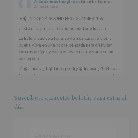
Alcobendas Imagina
está en La Esfera.
2 meses hace
☀️🎧 IMAGINA SOUND FEST SUMMER 🌴🔥
¿Listo para arrancar el verano por todo lo alto?
La Esfera vuelve a llenarse de música, diversión y
buena vibra en una noche pensada para disfrutar
con tus amigos y dar la bienvenida al verano como
se merece.
🎶 @zamarra_dj @danferprodj y @djfabian_2004 nos
traerán todos sus temazos, el mejor ambiente de la
ciudad y un plan que no te puedes perder.
🌅 Porque este
...
Ver más
Suscríbete a nuestro boletín para estar al
Foto
día
Ver en Facebook
·
Compartir
Alcobendas Imagina
está en Recinto
Ferial De Alcobendas.