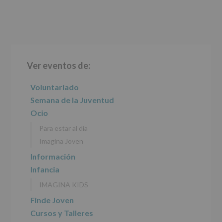
Barra
Ver eventos de:
lateral
principal
Voluntariado
Semana de la Juventud
Ocio
Para estar al día
Imagina Joven
Información
Infancia
IMAGINA KIDS
Finde Joven
Cursos y Talleres