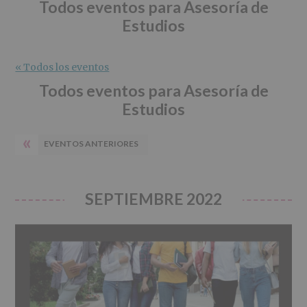
r
n
l
Todos eventos para Asesoría de
i
c
p
Estudios
n
i
r
c
p
i
i
a
n
« Todos los eventos
p
l
c
Todos eventos para Asesoría de
a
i
Estudios
l
p
a
«
l
EVENTOS ANTERIORES
SEPTIEMBRE 2022