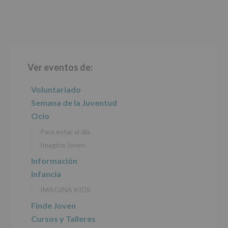
Barra
Ver eventos de:
lateral
principal
Voluntariado
Semana de la Juventud
Ocio
Para estar al día
Imagina Joven
Información
Infancia
IMAGINA KIDS
Finde Joven
Cursos y Talleres