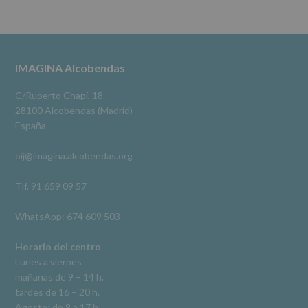
se
cederán
Alcobendas Imagina
datos
3 meses hace
a
terceros,
#imaginaalcobendas
#alcobendas
#pau
#biblioteca
Footer
IMAGINA Alcobendas
salvo
obligación
Video
legal.
C/Ruperto Chapí, 18
Derechos:
Ver en Facebook
·
Compartir
28100 Alcobendas (Madrid)
De
España
acceso,
rectificación,
oij@imagina.alcobendas.org
supresión,
así
como
Tlf. 91 659 09 57
otros
derechos,
WhatsApp: 674 609 503
según
se
explica
Horario del centro
en
Lunes a viernes
la
mañanas de 9 – 14 h.
información
tardes de 16 – 20 h.
adicional.
Información
Agosto: de 9 a 17 h.