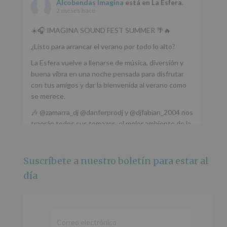
Alcobendas Imagina
está en La Esfera.
2 meses hace
☀️🎧 IMAGINA SOUND FEST SUMMER 🌴🔥
¿Listo para arrancar el verano por todo lo alto?
La Esfera vuelve a llenarse de música, diversión y
buena vibra en una noche pensada para disfrutar
con tus amigos y dar la bienvenida al verano como
se merece.
🎶 @zamarra_dj @danferprodj y @djfabian_2004 nos
traerán todos sus temazos, el mejor ambiente de la
ciudad y un plan que no te puedes perder.
🌅 Porque este
...
Ver más
Suscríbete a nuestro boletín para estar al
Foto
día
Ver en Facebook
·
Compartir
Alcobendas Imagina
está en Recinto
Ferial De Alcobendas.