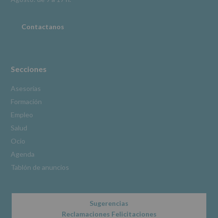
adicional
:
Puede
consultar
Contactanos
el
apartado
Aquí
Protegemos
tus
Secciones
Datos
de
Asesorías
nuestra
Formación
página
web:
Empleo
www.alcobendas.org
Salud
*
Ocio
Obligatorio
Agenda
Tablón de anuncios
Sugerencias
Reclamaciones Felicitaciones