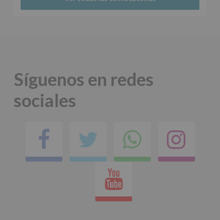
Síguenos en redes
sociales
Facebook
Twitter
Comparti
Ins
en
Youtube
whatsap