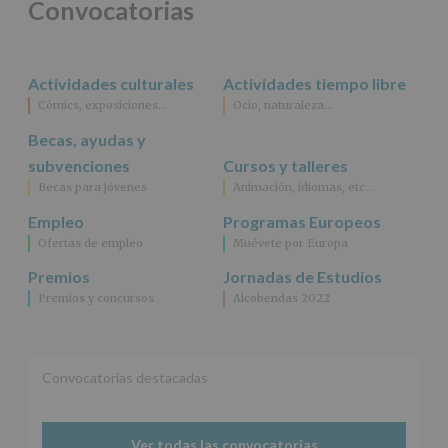
Convocatorias
Datos
de
nuestra
página
Actividades culturales
Actividades tiempo libre
web:
Cómics, exposiciones…
Ocio, naturaleza…
www.alcobendas.org
Becas, ayudas y
*
Obligatorio
subvenciones
Cursos y talleres
Becas para jóvenes
Animación, idiomas, etc…
Empleo
Programas Europeos
Ofertas de empleo
Muévete por Europa
Premios
Jornadas de Estudios
Premios y concursos
Alcobendas 2022
Convocatorias destacadas
Ver todas las convocatorias