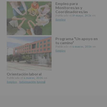
Empleo para
Derechos:
Monitores/as y
De
Coordinadores/as
acceso,
Publicado el
19 mayo, 2026
en
rectificación,
Empleo
supresión,
así
como
otros
derechos,
Programa “Un apoyo en
según
tu camino”
se
Publicado el
4 marzo, 2026
en
explica
Empleo
en
la
información
adicional.
Información
Orientación laboral
adicional
:
Publicado el
4 marzo, 2026
en
Puede
Empleo
,
Información Juvenil
consultar
el
apartado
Aquí
Protegemos
tus