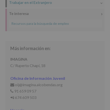
Trabajar en el Extranjero
de
los
datos
Te interesa
personales
recogidos:
Recursos para la búsqueda de empleo
INFORMACIÓN
SOBRE
PROTECCIÓN
DE
DATOS
Más información en:
(REGLAMENTO
EUROPEO
IMAGINA
2016/679
de
C/ Ruperto Chapí, 18
27
abril
Oficina de Información Juvenil
de
2016)
oij@imagina.alcobendas.org
📩
91 659 09 57
📞
Responsable
:
AYUNTAMIENTO
📲 674 609 503
DE
ALCOBENDAS.
Finalidad
: