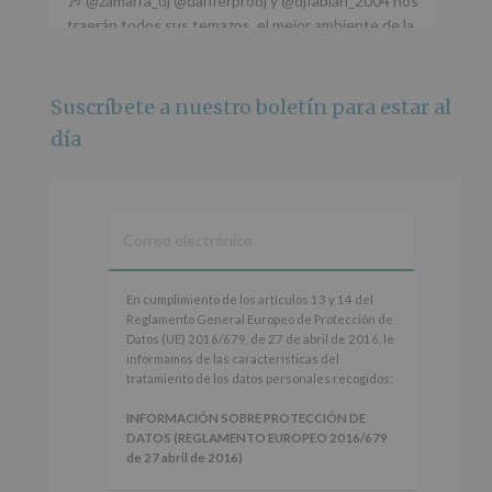
🎶 @zamarra_dj @danferprodj y @djfabian_2004 nos
traerán todos sus temazos, el mejor ambiente de la
ciudad y un plan que no te puedes perder.
🌅 Porque este
...
Ver más
Suscríbete a nuestro boletín para estar al
Foto
día
Ver en Facebook
·
Compartir
Alcobendas Imagina
está en Recinto
Ferial De Alcobendas.
3 meses hace
IMAGINA SOUND SAN ISDRO
En
En cumplimiento de los artículos 13 y 14 del
cumplimiento
Reglamento General Europeo de Protección de
Esta noche la Zona Joven saltará a ritmo de
de
Datos (UE) 2016/679, de 27 de abril de 2016, le
@s.hidalgo.v y @joel_jowe
los
informamos de las características del
artículos
tratamiento de los datos personales recogidos:
Dos fantásticas novedades para disfrutar sin parar.
13
y
INFORMACIÓN SOBRE PROTECCIÓN DE
📍 Zona Joven
14
DATOS (REGLAMENTO EUROPEO 2016/679
🎫 Entrada libre hasta completar aforo
del
de 27 abril de 2016)
Reglamento
#alcobendas
#imaginasound
#SanIsidro2026