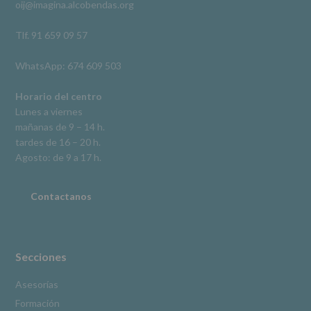
oij@imagina.alcobendas.org
supresión,
así
como
Tlf. 91 659 09 57
otros
derechos,
WhatsApp: 674 609 503
según
se
explica
Horario del centro
en
Lunes a viernes
la
mañanas de 9 – 14 h.
información
tardes de 16 – 20 h.
adicional.
Información
Agosto: de 9 a 17 h.
adicional
:
Puede
consultar
Contactanos
el
apartado
Aquí
Protegemos
tus
Secciones
Datos
de
Asesorías
nuestra
Formación
página