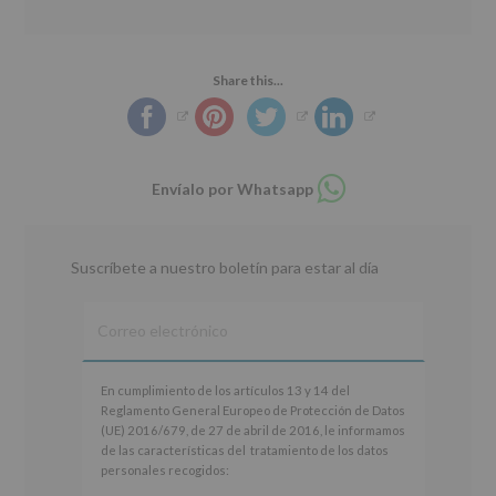
r
n
l
i
c
p
n
i
r
c
p
i
Share this...
i
a
n
p
l
c
a
i
l
p
Compartir
Envíalo por Whatsapp
en
a
whatsapp
l
Suscríbete a nuestro boletín para estar al día
En
En cumplimiento de los artículos 13 y 14 del
cumplimiento
Reglamento General Europeo de Protección de Datos
de
(UE) 2016/679, de 27 de abril de 2016, le informamos
los
de las características del tratamiento de los datos
artículos
personales recogidos:
13