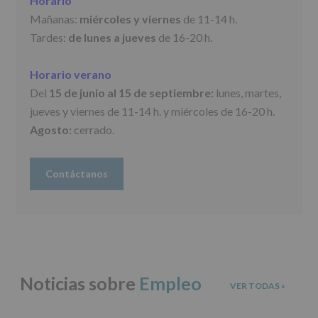
Horario
Información
Mañanas:
miércoles y viernes
de 11-14 h.
actividades
y
Tardes:
de lunes a jueves
de 16-20 h.
programas
participativos
Horario verano
para
jóvenes.
Del
15 de junio al 15 de septiembre:
lunes, martes,
Legitimación
:
jueves y viernes de 11-14 h. y miércoles de 16-20 h.
Consentimiento
del
Agosto:
cerrado.
interesado
para
este
Contáctanos
fin
específico.
Destinatarios
:
No
se
cederán
datos
a
terceros,
Noticias sobre
Empleo
VER TODAS
»
salvo
obligación
legal.