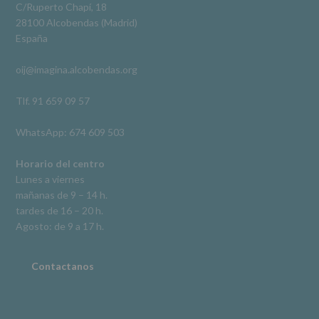
legal.
C/Ruperto Chapí, 18
Derechos:
Ver en Facebook
·
Compartir
28100 Alcobendas (Madrid)
De
España
acceso,
rectificación,
oij@imagina.alcobendas.org
supresión,
así
como
Tlf. 91 659 09 57
otros
derechos,
WhatsApp: 674 609 503
según
se
explica
Horario del centro
en
Lunes a viernes
la
mañanas de 9 – 14 h.
información
tardes de 16 – 20 h.
adicional.
Información
Agosto: de 9 a 17 h.
adicional
:
Puede
consultar
Contactanos
el
apartado
Aquí
Protegemos