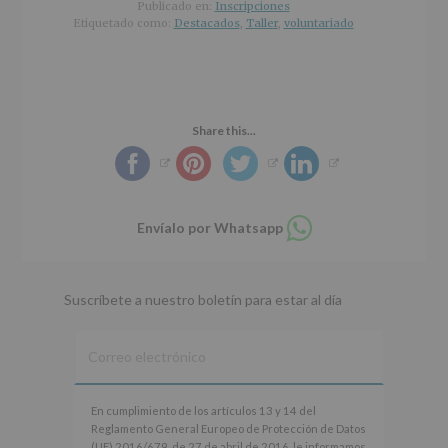
r
n
l
Publicado en:
Inscripciones
i
c
p
Etiquetado como:
Destacados
,
Taller
,
voluntariado
n
i
r
c
p
i
i
a
n
p
l
c
Share this...
a
i
l
p
a
l
Compartir
Envíalo por Whatsapp
en
whatsapp
Suscríbete a nuestro boletín para estar al día
En
En cumplimiento de los artículos 13 y 14 del
cumplimiento
Reglamento General Europeo de Protección de Datos
de
(UE) 2016/679, de 27 de abril de 2016, le informamos