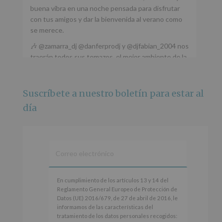
buena vibra en una noche pensada para disfrutar
con tus amigos y dar la bienvenida al verano como
se merece.
🎶 @zamarra_dj @danferprodj y @djfabian_2004 nos
traerán todos sus temazos, el mejor ambiente de la
ciudad y un plan que no te puedes perder.
🌅 Porque este
...
Ver más
Suscríbete a nuestro boletín para estar al
Foto
día
Ver en Facebook
·
Compartir
Alcobendas Imagina
está en Recinto
Ferial De Alcobendas.
3 meses hace
IMAGINA SOUND SAN ISDRO
En
En cumplimiento de los artículos 13 y 14 del
cumplimiento
Reglamento General Europeo de Protección de
Esta noche la Zona Joven saltará a ritmo de
de
Datos (UE) 2016/679, de 27 de abril de 2016, le
@s.hidalgo.v y @joel_jowe
los
informamos de las características del
artículos
tratamiento de los datos personales recogidos:
Dos fantásticas novedades para disfrutar sin parar.