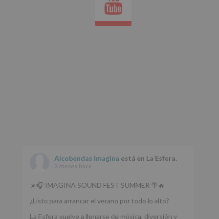
Youtube
whatsap
apartado
Aquí
Protegemos
tus
Datos
de
nuestra
página
web:
www.alcobendas.org
*
Obligatorio
Alcobendas Imagina
está en La Esfera.
2 meses hace
☀️🎧 IMAGINA SOUND FEST SUMMER 🌴🔥
¿Listo para arrancar el verano por todo lo alto?
La Esfera vuelve a llenarse de música, diversión y