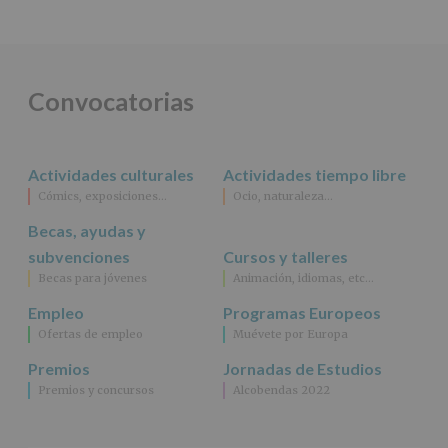
DE
ALCOBENDAS.
Finalidad
:
Información
actividades
Convocatorias
y
programas
participativos
para
Actividades culturales
Actividades tiempo libre
jóvenes.
Legitimación
:
Cómics, exposiciones…
Ocio, naturaleza…
Consentimiento
Becas, ayudas y
del
interesado
subvenciones
Cursos y talleres
para
Becas para jóvenes
Animación, idiomas, etc…
este
fin
Empleo
Programas Europeos
específico.
Ofertas de empleo
Muévete por Europa
Destinatarios
:
No
Premios
Jornadas de Estudios
se
Premios y concursos
Alcobendas 2022
cederán
datos
a