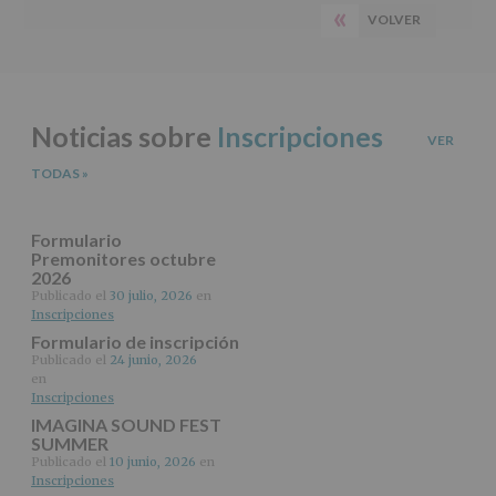
lateral
«
A
características
VOLVER
PÁGINA
del
principal
tratamiento
ANTERIOR
de
los
datos
Noticias sobre
Inscripciones
personales
VER
recogidos:
TODAS
»
INFORMACIÓN
SOBRE
PROTECCIÓN
Formulario
DE
Premonitores octubre
2026
DATOS
(REGLAMENTO
Publicado el
30 julio, 2026
en
Inscripciones
EUROPEO
2016/679
Formulario de inscripción
de
Publicado el
24 junio, 2026
27
en
abril
Inscripciones
de
IMAGINA SOUND FEST
2016)
SUMMER
Publicado el
10 junio, 2026
en
Responsable
:
Inscripciones
AYUNTAMIENTO