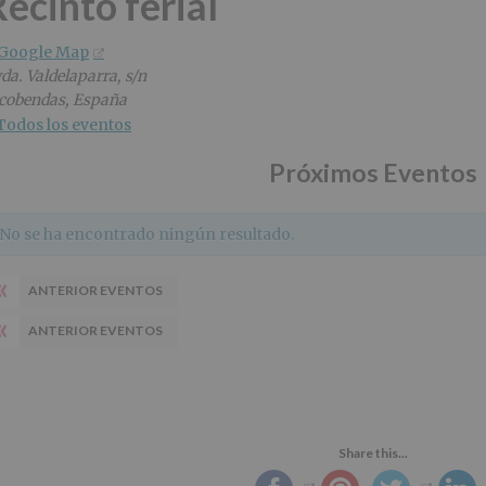
ecinto ferial
 Google Map
da. Valdelaparra, s/n
cobendas
,
España
Todos los eventos
Próximos Eventos
No se ha encontrado ningún resultado.
«
ANTERIOR EVENTOS
«
ANTERIOR EVENTOS
Share this...