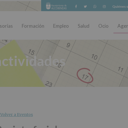
Facebook
Twitter
Whatsapp
Instagram
Quiénes 
sorías
Formación
Empleo
Salud
Ocio
Age
ctividades
Volver a Eventos