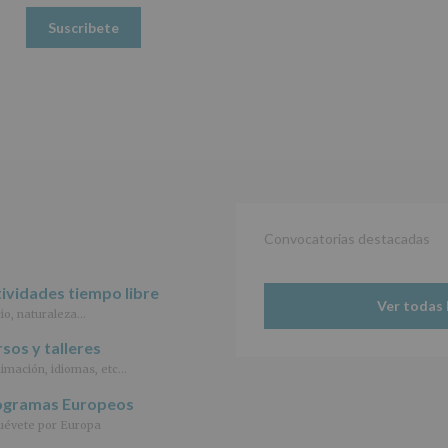
Datos
(UE)
2016/679,
de
27
de
abril
de
2016,
le
informamos
de
las
Convocatorias destacadas
características
del
tratamiento
ividades tiempo libre
de
Ver todas 
io, naturaleza…
los
datos
sos y talleres
personales
imación, idiomas, etc…
recogidos:
ogramas Europeos
INFORMACIÓN
SOBRE
évete por Europa
PROTECCIÓN