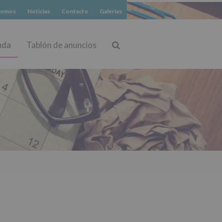
somos
Noticias
Contacto
Galerías
nda
Tablón de anuncios
Buscar