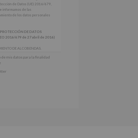
tección de Datos (UE) 2016/679,
le informamos de las
tamiento de los datos personales
 PROTECCIÓN DE DATOS
2016/679 de 27 abril de 2016)
MIENTO DE ALCOBENDAS.
actividades y programas
 de mis datos para la finalidad
nes.
e
iento del interesado para este fin
tter
derán datos a terceros, salvo
ctificación, supresión, así como
e explica en la información
Puede consultar el apartado Aquí
e nuestra página web: