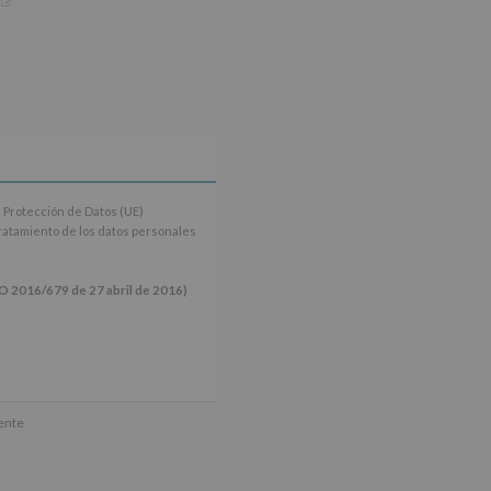
 Protección de Datos (UE)
tratamiento de los datos personales
16/679 de 27 abril de 2016)
ún se explica en la información
mente
tos de nuestra página web: