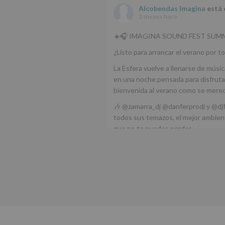
Alcobendas Imagina
está 
2 meses hace
☀️🎧 IMAGINA SOUND FEST SUMM
¿Listo para arrancar el verano por to
La Esfera vuelve a llenarse de músic
en una noche pensada para disfrutar
bienvenida al verano como se mere
🎶 @zamarra_dj @danferprodj y @dj
todos sus temazos, el mejor ambient
que no te puedes perder.
🌅 Porque este
...
Ver más
Foto
Ver en Facebook
·
Compartir
Alcobendas Imagina
está 
Alcobendas.
3 meses hace