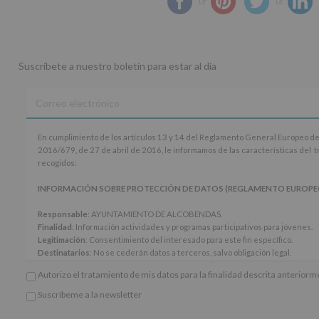
Suscríbete a nuestro boletín para estar al día
En
En cumplimiento de los artículos 13 y 14 del Reglamento General Europeo de
cumplimiento
2016/679, de 27 de abril de 2016, le informamos de las características del 
de
recogidos:
los
artículos
INFORMACIÓN SOBRE PROTECCIÓN DE DATOS (REGLAMENTO EUROPEO 20
13
y
Responsable
: AYUNTAMIENTO DE ALCOBENDAS.
14
Finalidad
: Información actividades y programas participativos para jóvenes.
del
Legitimación
: Consentimiento del interesado para este fin específico.
Reglamento
Destinatarios
: No se cederán datos a terceros, salvo obligación legal.
General
Derechos:
De acceso, rectificación, supresión, así como otros derechos, seg
Autorizo el tratamiento de mis datos para la finalidad descrita anterior
Europeo
adicional.
de
Información adicional
: Puede consultar el apartado Aquí Protegemos tus Da
Suscríbeme a la newsletter
Protección
*
www.alcobendas.org
de
Obligatorio