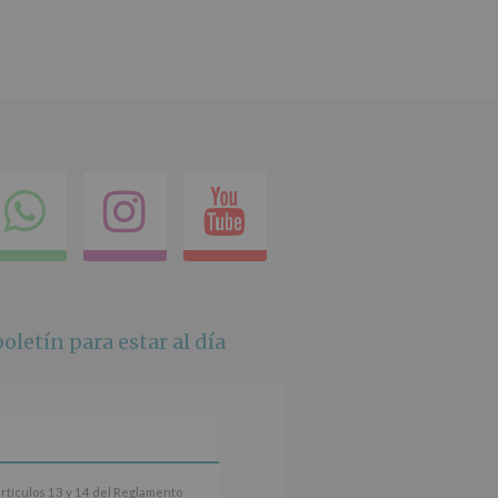
ok
itter
Compartir
Instagram
Youtube
en
whatsapp
oletín para estar al día
artículos 13 y 14 del Reglamento