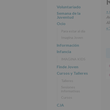
R
r
n
l
principal
i
c
p
Voluntariado
n
i
r
+
Semana de la
c
p
i
Juventud
Av
i
a
n
Al
Ocio
p
l
c
« 
Para estar al día
a
i
Imagina Joven
l
p
a
Información
l
Infancia
IMAGINA KIDS
Finde Joven
Cursos y Talleres
Talleres
Sesiones
informativas
Cursos
CJA