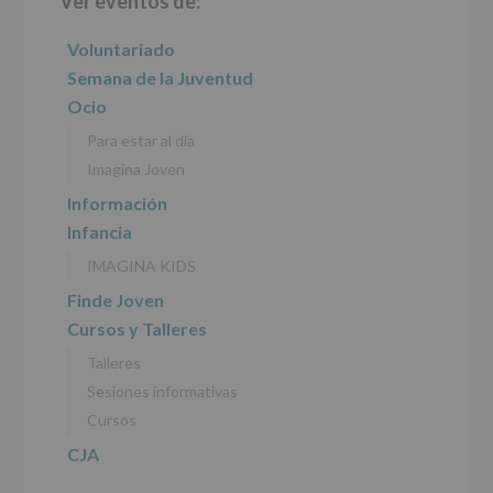
Ver eventos de:
lateral
características
del
principal
Voluntariado
tratamiento
de
Semana de la Juventud
los
Ocio
datos
personales
Para estar al día
recogidos:
Imagina Joven
INFORMACIÓN
Información
SOBRE
Infancia
PROTECCIÓN
DE
IMAGINA KIDS
DATOS
(REGLAMENTO
Finde Joven
EUROPEO
Cursos y Talleres
2016/679
de
Talleres
27
abril
Sesiones informativas
de
Cursos
2016)
CJA
Responsable
:
AYUNTAMIENTO