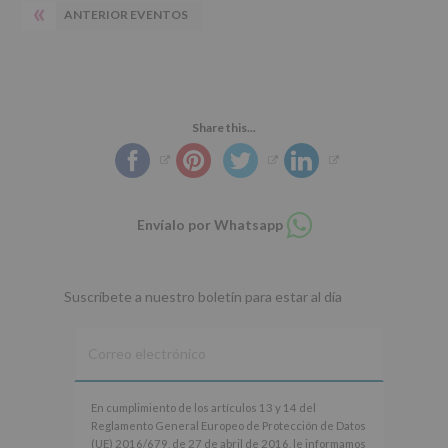
«
ANTERIOR EVENTOS
Share this...
Compartir
Envíalo por Whatsapp
en
whatsapp
Suscríbete a nuestro boletín para estar al día
En
En cumplimiento de los artículos 13 y 14 del
cumplimiento
Reglamento General Europeo de Protección de Datos
de
(UE) 2016/679, de 27 de abril de 2016, le informamos