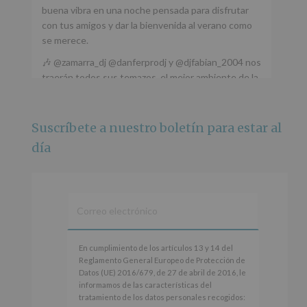
buena vibra en una noche pensada para disfrutar
con tus amigos y dar la bienvenida al verano como
se merece.
🎶 @zamarra_dj @danferprodj y @djfabian_2004 nos
traerán todos sus temazos, el mejor ambiente de la
ciudad y un plan que no te puedes perder.
🌅 Porque este
...
Ver más
Suscríbete a nuestro boletín para estar al
Foto
día
Ver en Facebook
·
Compartir
Alcobendas Imagina
está en Recinto
Ferial De Alcobendas.
3 meses hace
IMAGINA SOUND SAN ISDRO
En
En cumplimiento de los artículos 13 y 14 del
cumplimiento
Reglamento General Europeo de Protección de
Esta noche la Zona Joven saltará a ritmo de
de
Datos (UE) 2016/679, de 27 de abril de 2016, le
@s.hidalgo.v y @joel_jowe
los
informamos de las características del
artículos
tratamiento de los datos personales recogidos:
Dos fantásticas novedades para disfrutar sin parar.