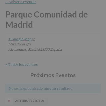
r
n
l
← Volver a Eventos
i
c
p
n
i
r
Parque Comunidad de
c
p
i
Madrid
i
a
n
p
l
c
a
i
l
p
+ Google Map
a
Miraflores s/n
l
Alcobendas
,
Madrid
28100
España
« Todos los eventos
Próximos Eventos
No se ha encontrado ningún resultado.
«
ANTERIOR EVENTOS