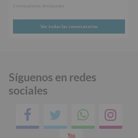
apartado
Aquí
Convocatorias destacadas
Protegemos
tus
Datos
Ver todas las convocatorias
de
nuestra
página
web:
www.alcobendas.org
*
Obligatorio
Síguenos en redes
sociales
Facebook
Twitter
Comparti
Ins
en