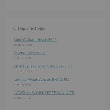
DE
ALCOBENDAS.
Finalidad
:
Información
actividades
y
Últimas noticias
programas
participativos
para
Bono Cultural Joven 2026
jóvenes.
22 junio, 2026
Legitimación
:
Consentimiento
Verano Joven 2026
del
17 junio, 2026
interesado
para
Abierto plazo solicitud subvención
este
16 junio, 2026
fin
específico.
Únete al WhatsApp de IMAGINA
Destinatarios
:
11 junio, 2026
No
se
IMAGINA SOUND FEST SUMMER
cederán
8 junio, 2026
datos
a
terceros,