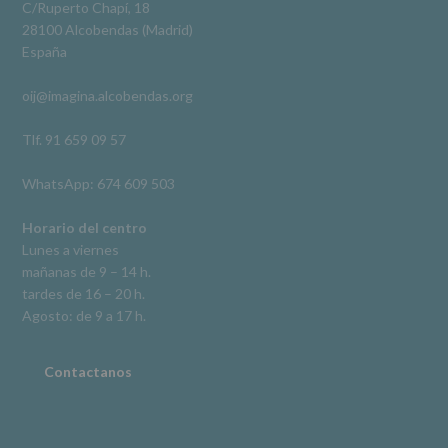
legal.
C/Ruperto Chapí, 18
Derechos:
Ver en Facebook
·
Compartir
28100 Alcobendas (Madrid)
De
España
acceso,
rectificación,
oij@imagina.alcobendas.org
supresión,
así
como
Tlf. 91 659 09 57
otros
derechos,
WhatsApp: 674 609 503
según
se
explica
Horario del centro
en
Lunes a viernes
la
mañanas de 9 – 14 h.
información
tardes de 16 – 20 h.
adicional.
Información
Agosto: de 9 a 17 h.
adicional
:
Puede
consultar
Contactanos
el
apartado
Aquí
Protegemos