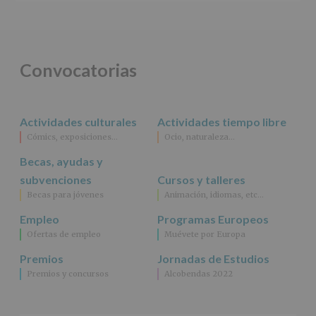
salvo
obligación
legal.
Derechos:
De
Convocatorias
acceso,
rectificación,
supresión,
así
Actividades culturales
Actividades tiempo libre
como
Cómics, exposiciones…
Ocio, naturaleza…
otros
derechos,
Becas, ayudas y
según
se
subvenciones
Cursos y talleres
explica
Becas para jóvenes
Animación, idiomas, etc…
en
la
Empleo
Programas Europeos
información
Ofertas de empleo
Muévete por Europa
adicional.
Información
Premios
Jornadas de Estudios
adicional
:
Premios y concursos
Alcobendas 2022
Puede
consultar
el