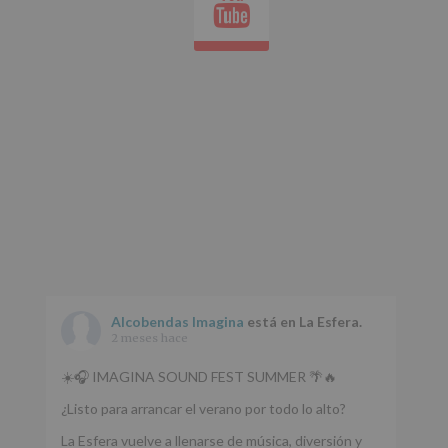
Youtube
whatsap
Alcobendas Imagina
está en La Esfera.
2 meses hace
☀️🎧 IMAGINA SOUND FEST SUMMER 🌴🔥
¿Listo para arrancar el verano por todo lo alto?
La Esfera vuelve a llenarse de música, diversión y