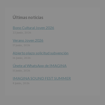
Finalidad
:
Información
actividades
y
Últimas noticias
programas
participativos
para
Bono Cultural Joven 2026
jóvenes.
22 junio, 2026
Legitimación
:
Consentimiento
Verano Joven 2026
del
17 junio, 2026
interesado
para
Abierto plazo solicitud subvención
este
16 junio, 2026
fin
específico.
Únete al WhatsApp de IMAGINA
Destinatarios
:
11 junio, 2026
No
se
IMAGINA SOUND FEST SUMMER
cederán
8 junio, 2026
datos
a
terceros,
salvo
obligación