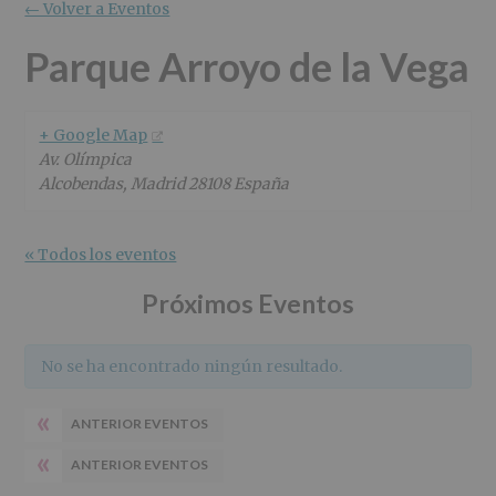
r
n
l
← Volver a Eventos
i
c
p
n
i
r
Parque Arroyo de la Vega
c
p
i
i
a
n
p
l
c
+ Google Map
a
i
Av. Olímpica
l
p
Alcobendas
,
Madrid
28108
España
a
l
« Todos los eventos
Próximos Eventos
No se ha encontrado ningún resultado.
«
ANTERIOR EVENTOS
«
ANTERIOR EVENTOS