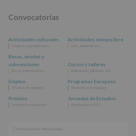
legal.
Derechos:
De
Convocatorias
acceso,
rectificación,
supresión,
así
Actividades culturales
Actividades tiempo libre
como
Cómics, exposiciones…
Ocio, naturaleza…
otros
derechos,
Becas, ayudas y
según
se
subvenciones
Cursos y talleres
explica
Becas para jóvenes
Animación, idiomas, etc…
en
la
Empleo
Programas Europeos
información
Ofertas de empleo
Muévete por Europa
adicional.
Información
Premios
Jornadas de Estudios
adicional
:
Premios y concursos
Alcobendas 2022
Puede
consultar
el
apartado
Aquí
Convocatorias destacadas
Protegemos