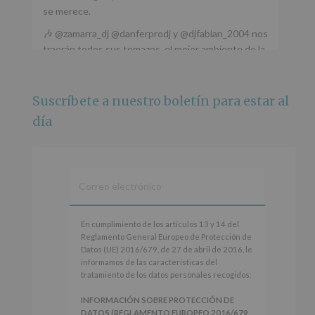
se merece.
🎶 @zamarra_dj @danferprodj y @djfabian_2004 nos
traerán todos sus temazos, el mejor ambiente de la
ciudad y un plan que no te puedes perder.
🌅 Porque este
...
Ver más
Suscríbete a nuestro boletín para estar al
Foto
día
Ver en Facebook
·
Compartir
Alcobendas Imagina
está en Recinto
Ferial De Alcobendas.
3 meses hace
IMAGINA SOUND SAN ISDRO
En
En cumplimiento de los artículos 13 y 14 del
cumplimiento
Reglamento General Europeo de Protección de
Esta noche la Zona Joven saltará a ritmo de
de
Datos (UE) 2016/679, de 27 de abril de 2016, le
@s.hidalgo.v y @joel_jowe
los
informamos de las características del
artículos
tratamiento de los datos personales recogidos:
Dos fantásticas novedades para disfrutar sin parar.
13
y
INFORMACIÓN SOBRE PROTECCIÓN DE
📍 Zona Joven
14
DATOS (REGLAMENTO EUROPEO 2016/679