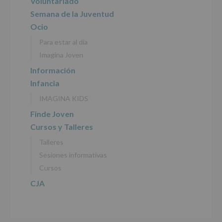
principal
Voluntariado
tratamiento
de
Semana de la Juventud
los
Ocio
datos
personales
Para estar al día
recogidos:
Imagina Joven
INFORMACIÓN
Información
SOBRE
Infancia
PROTECCIÓN
DE
IMAGINA KIDS
DATOS
(REGLAMENTO
Finde Joven
EUROPEO
Cursos y Talleres
2016/679
de
Talleres
27
abril
Sesiones informativas
de
Cursos
2016)
CJA
Responsable
:
AYUNTAMIENTO
DE
ALCOBENDAS.