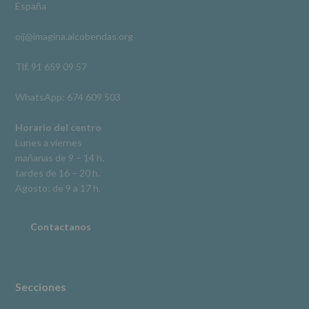
España
acceso,
rectificación,
oij@imagina.alcobendas.org
supresión,
así
como
Tlf. 91 659 09 57
otros
derechos,
WhatsApp: 674 609 503
según
se
explica
Horario del centro
en
Lunes a viernes
la
mañanas de 9 – 14 h.
información
tardes de 16 – 20 h.
adicional.
Información
Agosto: de 9 a 17 h.
adicional
:
Puede
consultar
Contactanos
el
apartado
Aquí
Protegemos
tus
Secciones
Datos