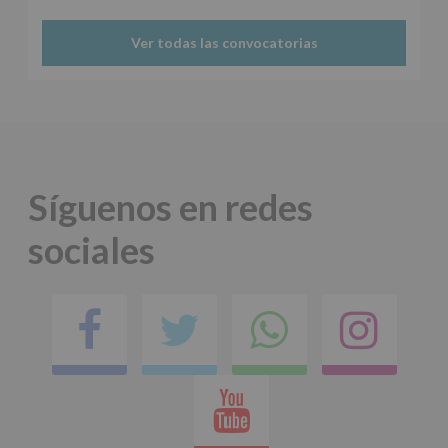
tus
Datos
Ver todas las convocatorias
de
nuestra
página
web:
www.alcobendas.org
*
Obligatorio
Síguenos en redes
sociales
Facebook
Twitter
Comparti
Ins
en
Youtube
whatsap