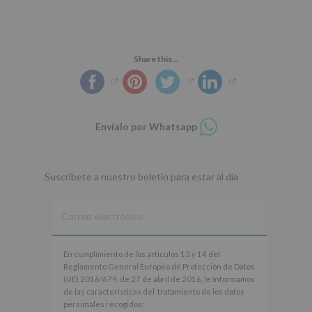
Share this...
Compartir
Envíalo por Whatsapp
en
whatsapp
Suscríbete a nuestro boletín para estar al día
En
En cumplimiento de los artículos 13 y 14 del
cumplimiento
Reglamento General Europeo de Protección de Datos
de
(UE) 2016/679, de 27 de abril de 2016, le informamos
los
de las características del tratamiento de los datos
artículos
personales recogidos: