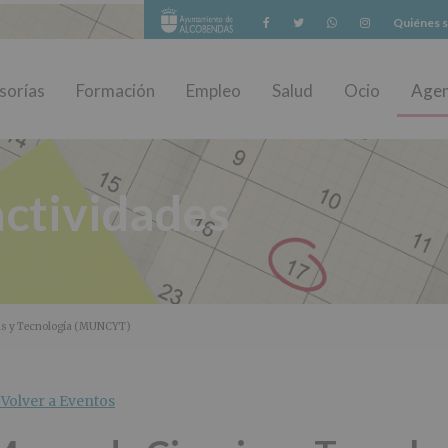
Facebook
Twitter
Whatsapp
Instagram
Quiénes 
sorías
Formación
Empleo
Salud
Ocio
Age
ctividades
ias y Tecnología (MUNCYT)
Volver a Eventos