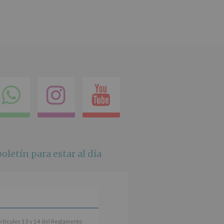
ok
itter
Compartir
Instagram
Youtube
en
whatsapp
oletín para estar al día
artículos 13 y 14 del Reglamento