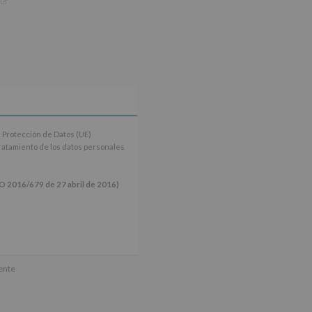
 Protección de Datos (UE)
tratamiento de los datos personales
16/679 de 27 abril de 2016)
ún se explica en la información
mente
tos de nuestra página web: