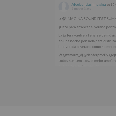
Alcobendas Imagina
está 
2 meses hace
☀️🎧 IMAGINA SOUND FEST SUMM
¿Listo para arrancar el verano por to
La Esfera vuelve a llenarse de músic
en una noche pensada para disfrutar
bienvenida al verano como se mere
🎶 @zamarra_dj @danferprodj y @dj
todos sus temazos, el mejor ambient
que no te puedes perder.
🌅 Porque este
...
Ver más
Foto
Ver en Facebook
·
Compartir
Alcobendas Imagina
está 
Alcobendas.
3 meses hace