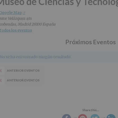
Museo de Ciencias y Tecnol
 Google Map
ntor Velázquez s/n
cobendas
,
Madrid
28100
España
Todos los eventos
Próximos Eventos
No se ha encontrado ningún resultado.
«
ANTERIOR EVENTOS
«
ANTERIOR EVENTOS
Share this...