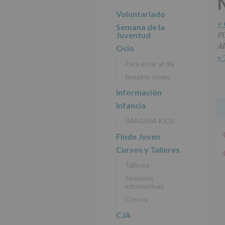
r
n
l
principal
i
c
p
Voluntariado
n
i
r
+
Semana de la
c
p
i
Juventud
Pi
i
a
n
Al
Ocio
p
l
c
« 
Para estar al día
a
i
Imagina Joven
l
p
a
Información
l
Infancia
IMAGINA KIDS
Finde Joven
Cursos y Talleres
Talleres
Sesiones
informativas
Cursos
CJA