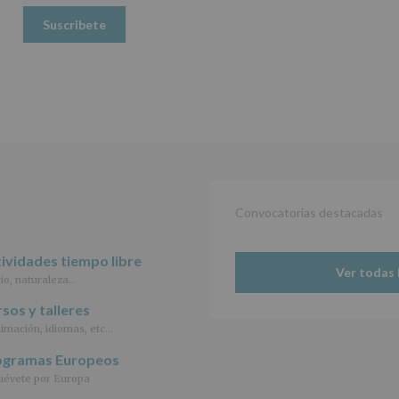
Datos
(UE)
2016/679,
de
27
de
abril
de
2016,
le
informamos
de
las
Convocatorias destacadas
características
del
tratamiento
ividades tiempo libre
de
Ver todas 
io, naturaleza…
los
datos
sos y talleres
personales
imación, idiomas, etc…
recogidos:
ogramas Europeos
INFORMACIÓN
SOBRE
évete por Europa
PROTECCIÓN