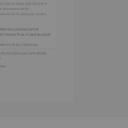
tección de Datos (UE) 2016/679,
le informamos de las
tamiento de los datos personales
 PROTECCIÓN DE DATOS
2016/679 de 27 abril de 2016)
MIENTO DE ALCOBENDAS.
actividades y programas
 de mis datos para la finalidad
nes.
e
iento del interesado para este fin
tter
derán datos a terceros, salvo
ctificación, supresión, así como
e explica en la información
Puede consultar el apartado Aquí
e nuestra página web: