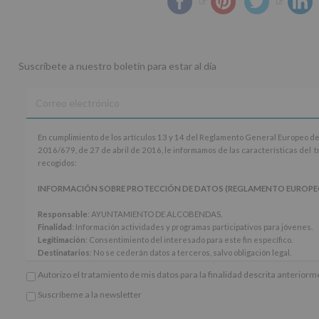
Suscríbete a nuestro boletín para estar al día
En
En cumplimiento de los artículos 13 y 14 del Reglamento General Europeo de
cumplimiento
2016/679, de 27 de abril de 2016, le informamos de las características del 
de
recogidos:
los
artículos
INFORMACIÓN SOBRE PROTECCIÓN DE DATOS (REGLAMENTO EUROPEO 20
13
y
Responsable
: AYUNTAMIENTO DE ALCOBENDAS.
14
Finalidad
: Información actividades y programas participativos para jóvenes.
del
Legitimación
: Consentimiento del interesado para este fin específico.
Reglamento
Destinatarios
: No se cederán datos a terceros, salvo obligación legal.
General
Derechos:
De acceso, rectificación, supresión, así como otros derechos, seg
Autorizo el tratamiento de mis datos para la finalidad descrita anterior
Europeo
adicional.
de
Información adicional
: Puede consultar el apartado Aquí Protegemos tus Da
Suscríbeme a la newsletter
Protección
*
www.alcobendas.org
de
Obligatorio