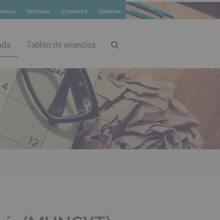
somos
Noticias
Contacto
Galerías
nda
Tablón de anuncios
Buscar