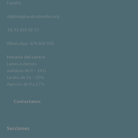
España
acceso,
rectificación,
oij@imagina.alcobendas.org
supresión,
así
como
Tlf. 91 659 09 57
otros
derechos,
WhatsApp: 674 609 503
según
se
explica
Horario del centro
en
Lunes a viernes
la
mañanas de 9 – 14 h.
información
tardes de 16 – 20 h.
adicional.
Información
Agosto: de 9 a 17 h.
adicional
:
Puede
consultar
Contactanos
el
apartado
Aquí
Protegemos
tus
Secciones
Datos