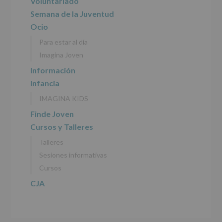
principal
Voluntariado
tratamiento
de
Semana de la Juventud
los
Ocio
datos
personales
Para estar al día
recogidos:
Imagina Joven
INFORMACIÓN
Información
SOBRE
Infancia
PROTECCIÓN
DE
IMAGINA KIDS
DATOS
(REGLAMENTO
Finde Joven
EUROPEO
Cursos y Talleres
2016/679
de
Talleres
27
abril
Sesiones informativas
de
Cursos
2016)
CJA
Responsable
:
AYUNTAMIENTO
DE
ALCOBENDAS.