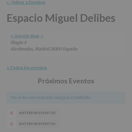
r
n
l
← Volver a Eventos
i
c
p
n
i
r
Espacio Miguel Delibes
c
p
i
i
a
n
p
l
c
+ Google Map
a
i
Magia 4
l
p
Alcobendas
,
Madrid
28100
España
a
l
« Todos los eventos
Próximos Eventos
No se ha encontrado ningún resultado.
«
ANTERIOR EVENTOS
«
ANTERIOR EVENTOS