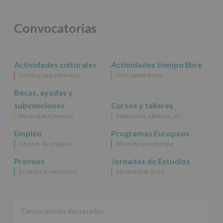
legal.
Derechos:
De
Convocatorias
acceso,
rectificación,
supresión,
así
Actividades culturales
Actividades tiempo libre
como
Cómics, exposiciones…
Ocio, naturaleza…
otros
derechos,
Becas, ayudas y
según
se
subvenciones
Cursos y talleres
explica
Becas para jóvenes
Animación, idiomas, etc…
en
la
Empleo
Programas Europeos
información
Ofertas de empleo
Muévete por Europa
adicional.
Información
Premios
Jornadas de Estudios
adicional
:
Premios y concursos
Alcobendas 2022
Puede
consultar
el
apartado
Aquí
Convocatorias destacadas
Protegemos