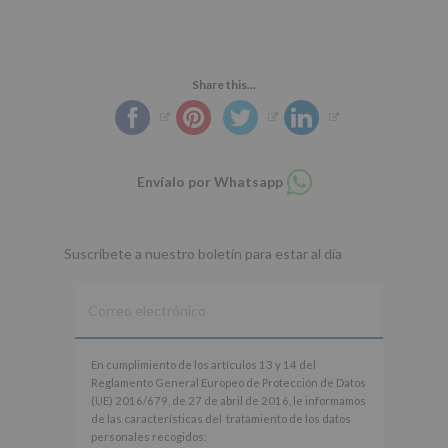
Share this...
Compartir
Envíalo por Whatsapp
en
whatsapp
Suscríbete a nuestro boletín para estar al día
En
En cumplimiento de los artículos 13 y 14 del
cumplimiento
Reglamento General Europeo de Protección de Datos
de
(UE) 2016/679, de 27 de abril de 2016, le informamos
los
de las características del tratamiento de los datos
artículos
personales recogidos: