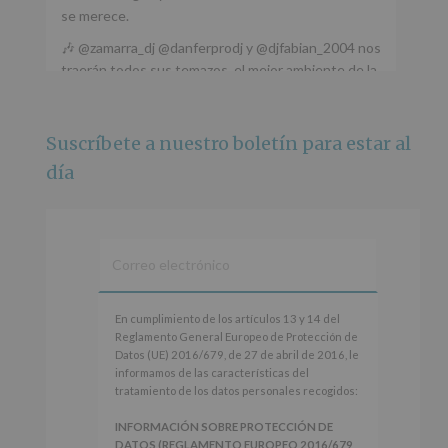
se merece.
🎶 @zamarra_dj @danferprodj y @djfabian_2004 nos
traerán todos sus temazos, el mejor ambiente de la
ciudad y un plan que no te puedes perder.
🌅 Porque este
...
Ver más
Suscríbete a nuestro boletín para estar al
Foto
día
Ver en Facebook
·
Compartir
Alcobendas Imagina
está en Recinto
Ferial De Alcobendas.
3 meses hace
IMAGINA SOUND SAN ISDRO
En
En cumplimiento de los artículos 13 y 14 del
cumplimiento
Reglamento General Europeo de Protección de
Esta noche la Zona Joven saltará a ritmo de
de
Datos (UE) 2016/679, de 27 de abril de 2016, le
@s.hidalgo.v y @joel_jowe
los
informamos de las características del
artículos
tratamiento de los datos personales recogidos:
Dos fantásticas novedades para disfrutar sin parar.
13
y
INFORMACIÓN SOBRE PROTECCIÓN DE
📍 Zona Joven
14
DATOS (REGLAMENTO EUROPEO 2016/679