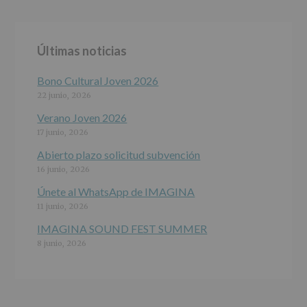
Finalidad
:
Información
actividades
y
Últimas noticias
programas
participativos
para
Bono Cultural Joven 2026
jóvenes.
22 junio, 2026
Legitimación
:
Consentimiento
Verano Joven 2026
del
17 junio, 2026
interesado
para
Abierto plazo solicitud subvención
este
16 junio, 2026
fin
específico.
Únete al WhatsApp de IMAGINA
Destinatarios
:
11 junio, 2026
No
se
IMAGINA SOUND FEST SUMMER
cederán
8 junio, 2026
datos
a
terceros,
salvo
obligación