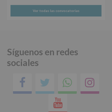
tus
Datos
Ver todas las convocatorias
de
nuestra
página
web:
www.alcobendas.org
*
Obligatorio
Síguenos en redes
sociales
Facebook
Twitter
Comparti
Ins
en
Youtube
whatsap