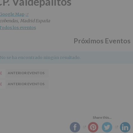
CP. Valdepalitos
 Google Map
cobendas
,
Madrid
España
Todos los eventos
Próximos Eventos
No se ha encontrado ningún resultado.
«
ANTERIOR EVENTOS
«
ANTERIOR EVENTOS
Share this...