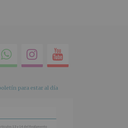
ok
itter
Compartir
Instagram
Youtube
en
whatsapp
oletín para estar al día
artículos 13 y 14 del Reglamento