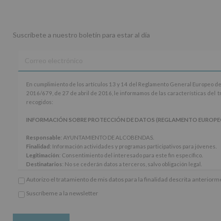
Suscríbete a nuestro boletín para estar al día
En
En cumplimiento de los artículos 13 y 14 del Reglamento General Europeo de
cumplimiento
2016/679, de 27 de abril de 2016, le informamos de las características del 
de
recogidos:
los
artículos
INFORMACIÓN SOBRE PROTECCIÓN DE DATOS (REGLAMENTO EUROPEO 20
13
y
Responsable
: AYUNTAMIENTO DE ALCOBENDAS.
14
Finalidad
: Información actividades y programas participativos para jóvenes.
del
Legitimación
: Consentimiento del interesado para este fin específico.
Reglamento
Destinatarios
: No se cederán datos a terceros, salvo obligación legal.
General
Derechos:
De acceso, rectificación, supresión, así como otros derechos, seg
Autorizo el tratamiento de mis datos para la finalidad descrita anterior
Europeo
adicional.
de
Información adicional
: Puede consultar el apartado Aquí Protegemos tus Da
Suscríbeme a la newsletter
Protección
*
www.alcobendas.org
de
Obligatorio
Datos