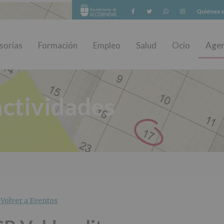
Facebook
Twitter
Whatsapp
Instagram
Quiénes 
sorías
Formación
Empleo
Salud
Ocio
Age
ctividades
Volver a Eventos