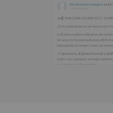
Alcobendas Imagina
está 
2 meses hace
☀️🎧 IMAGINA SOUND FEST SUMM
¿Listo para arrancar el verano por to
La Esfera vuelve a llenarse de músic
en una noche pensada para disfrutar
bienvenida al verano como se mere
🎶 @zamarra_dj @danferprodj y @dj
todos sus temazos, el mejor ambient
que no te puedes perder.
🌅 Porque este
...
Ver más
Foto
Ver en Facebook
·
Compartir
Alcobendas Imagina
está 
Alcobendas.
3 meses hace