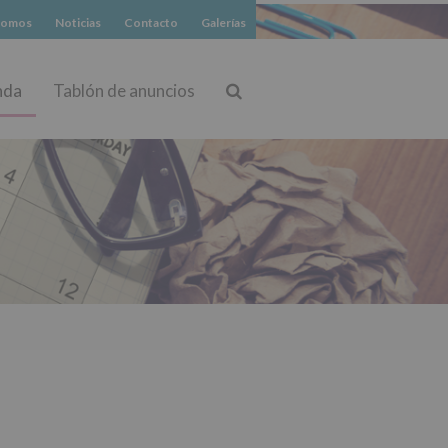
somos
Noticias
Contacto
Galerías
nda
Tablón de anuncios
Buscar