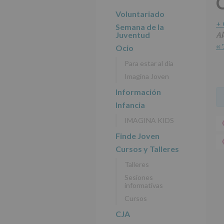
r
n
l
principal
i
c
p
Voluntariado
n
i
r
+
Semana de la
c
p
i
Juventud
Al
i
a
n
« 
Ocio
p
l
c
Para estar al día
a
i
Imagina Joven
l
p
a
Información
l
Infancia
IMAGINA KIDS
Finde Joven
Cursos y Talleres
Talleres
Sesiones
informativas
Cursos
CJA