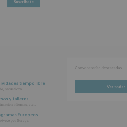
(UE)
2016/679,
de
27
de
abril
de
2016,
le
informamos
de
las
características
Convocatorias destacadas
del
tratamiento
de
ividades tiempo libre
los
Ver todas 
datos
io, naturaleza…
personales
sos y talleres
recogidos:
imación, idiomas, etc…
INFORMACIÓN
ogramas Europeos
SOBRE
PROTECCIÓN
évete por Europa
DE