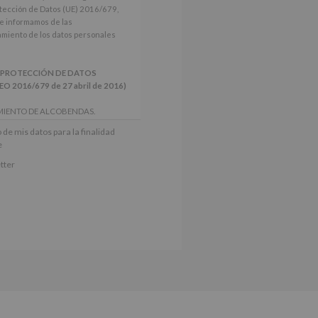
tección de Datos (UE) 2016/679,
le informamos de las
tamiento de los datos personales
 PROTECCIÓN DE DATOS
2016/679 de 27 abril de 2016)
MIENTO DE ALCOBENDAS.
actividades y programas
 de mis datos para la finalidad
nes.
e
iento del interesado para este fin
tter
derán datos a terceros, salvo
ctificación, supresión, así como
e explica en la información
Puede consultar el apartado Aquí
e nuestra página web: