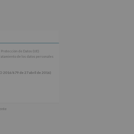
 Protección de Datos (UE)
tratamiento de los datos personales
16/679 de 27 abril de 2016)
ún se explica en la información
mente
tos de nuestra página web: