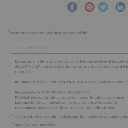
Suscríbete a nuestro boletín para estar al día
En
En cumplimiento de los artículos 13 y 14 del Reglamento General Europeo de
cumplimiento
2016/679, de 27 de abril de 2016, le informamos de las características del 
de
recogidos:
los
artículos
INFORMACIÓN SOBRE PROTECCIÓN DE DATOS (REGLAMENTO EUROPEO 20
13
y
Responsable
: AYUNTAMIENTO DE ALCOBENDAS.
14
Finalidad
: Información actividades y programas participativos para jóvenes.
del
Legitimación
: Consentimiento del interesado para este fin específico.
Reglamento
Destinatarios
: No se cederán datos a terceros, salvo obligación legal.
General
Derechos:
De acceso, rectificación, supresión, así como otros derechos, seg
Autorizo el tratamiento de mis datos para la finalidad descrita anterior
Europeo
adicional.
de
Información adicional
: Puede consultar el apartado Aquí Protegemos tus Da
Suscríbeme a la newsletter
Protección
*