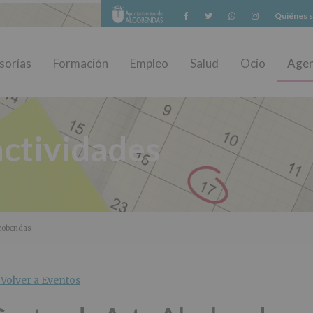
Facebook
Twitter
Whatsapp
Instagram
Quiénes 
sorías
Formación
Empleo
Salud
Ocio
Age
ctividades
lcobendas
Volver a Eventos