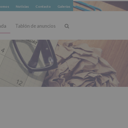
somos
Noticias
Contacto
Galerías
nda
Tablón de anuncios
Buscar