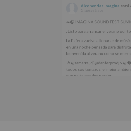
Alcobendas Imagina
está 
2 meses hace
☀️🎧 IMAGINA SOUND FEST SUMM
¿Listo para arrancar el verano por to
La Esfera vuelve a llenarse de músic
en una noche pensada para disfrutar
bienvenida al verano como se mere
🎶 @zamarra_dj @danferprodj y @dj
todos sus temazos, el mejor ambient
que no te puedes perder.
🌅 Porque este
...
Ver más
Foto
Ver en Facebook
·
Compartir
Alcobendas Imagina
está 
Alcobendas.