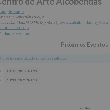
Centro de Arte Alcobendas
 Google Map
 Mariano Sebastián Izuel, 9
cobendas
,
Madrid
28100
España
http://www.alcobendas.org/es/car
entificador=211
Todos los eventos
Próximos Eventos
No se ha encontrado ningún resultado.
«
ANTERIOR EVENTOS
«
ANTERIOR EVENTOS
Share this...