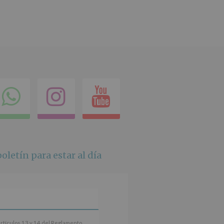
ok
itter
Compartir
Instagram
Youtube
en
whatsapp
oletín para estar al día
artículos 13 y 14 del Reglamento