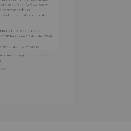
tección de Datos (UE) 2016/679,
le informamos de las
tamiento de los datos personales
 PROTECCIÓN DE DATOS
2016/679 de 27 abril de 2016)
MIENTO DE ALCOBENDAS.
actividades y programas
 de mis datos para la finalidad
nes.
e
iento del interesado para este fin
tter
derán datos a terceros, salvo
ctificación, supresión, así como
e explica en la información
Puede consultar el apartado Aquí
e nuestra página web: