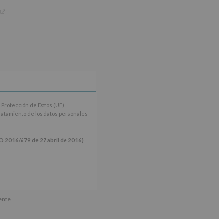
 Protección de Datos (UE)
tratamiento de los datos personales
16/679 de 27 abril de 2016)
ún se explica en la información
mente
tos de nuestra página web: