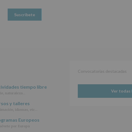
www.alcobendas.org
de
Obligatorio
Datos
(UE)
2016/679,
de
27
de
abril
de
2016,
le
informamos
de
Convocatorias destacadas
las
características
del
ividades tiempo libre
tratamiento
Ver todas 
io, naturaleza…
de
los
sos y talleres
datos
imación, idiomas, etc…
personales
recogidos:
ogramas Europeos
évete por Europa
INFORMACIÓN
SOBRE