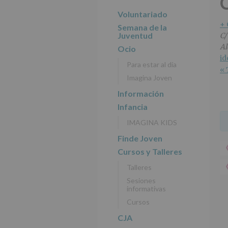
r
n
l
principal
i
c
p
Voluntariado
n
i
r
+
Semana de la
c
p
i
Juventud
C/
i
a
n
Al
Ocio
p
l
c
id
Para estar al día
a
i
« 
Imagina Joven
l
p
a
Información
l
Infancia
IMAGINA KIDS
Finde Joven
Cursos y Talleres
Talleres
Sesiones
informativas
Cursos
CJA