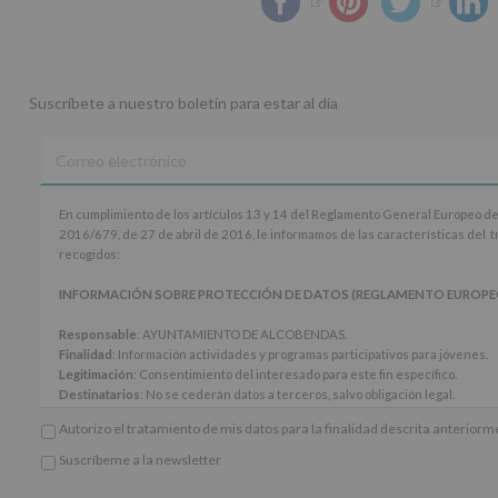
Suscríbete a nuestro boletín para estar al día
En
En cumplimiento de los artículos 13 y 14 del Reglamento General Europeo de
cumplimiento
2016/679, de 27 de abril de 2016, le informamos de las características del 
de
recogidos:
los
artículos
INFORMACIÓN SOBRE PROTECCIÓN DE DATOS (REGLAMENTO EUROPEO 20
13
y
Responsable
: AYUNTAMIENTO DE ALCOBENDAS.
14
Finalidad
: Información actividades y programas participativos para jóvenes.
del
Legitimación
: Consentimiento del interesado para este fin específico.
Reglamento
Destinatarios
: No se cederán datos a terceros, salvo obligación legal.
General
Derechos:
De acceso, rectificación, supresión, así como otros derechos, seg
Autorizo el tratamiento de mis datos para la finalidad descrita anterior
Europeo
adicional.
de
Información adicional
: Puede consultar el apartado Aquí Protegemos tus Da
Suscríbeme a la newsletter
Protección
*
www.alcobendas.org
de
Obligatorio