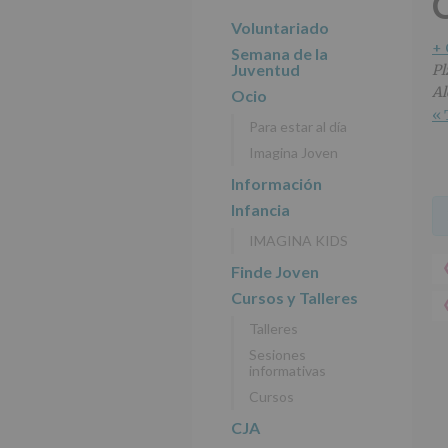
C
r
n
l
principal
i
c
p
Voluntariado
n
i
r
+
Semana de la
c
p
i
Juventud
Pl
i
a
n
Al
Ocio
p
l
c
« 
Para estar al día
a
i
Imagina Joven
l
p
a
Información
l
Infancia
IMAGINA KIDS
Finde Joven
Cursos y Talleres
Talleres
Sesiones
informativas
Cursos
CJA