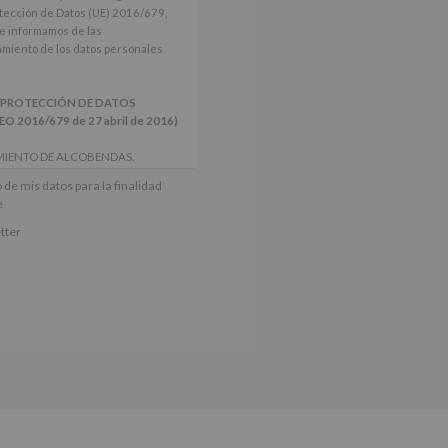
tección de Datos (UE) 2016/679,
le informamos de las
tamiento de los datos personales
 PROTECCIÓN DE DATOS
2016/679 de 27 abril de 2016)
MIENTO DE ALCOBENDAS.
actividades y programas
 de mis datos para la finalidad
nes.
e
iento del interesado para este fin
tter
derán datos a terceros, salvo
ctificación, supresión, así como
e explica en la información
Puede consultar el apartado Aquí
e nuestra página web: