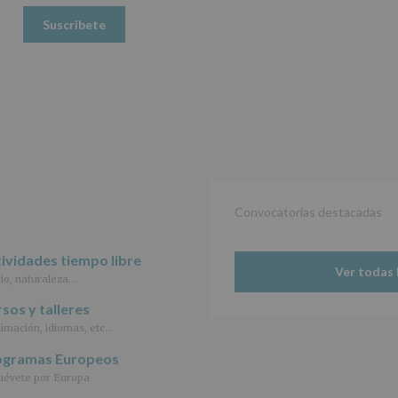
Datos
(UE)
2016/679,
de
27
de
abril
de
2016,
le
informamos
de
las
Convocatorias destacadas
características
del
tratamiento
ividades tiempo libre
de
Ver todas 
io, naturaleza…
los
datos
sos y talleres
personales
imación, idiomas, etc…
recogidos:
ogramas Europeos
INFORMACIÓN
SOBRE
évete por Europa
PROTECCIÓN