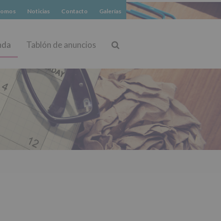
somos
Noticias
Contacto
Galerías
nda
Tablón de anuncios
Buscar