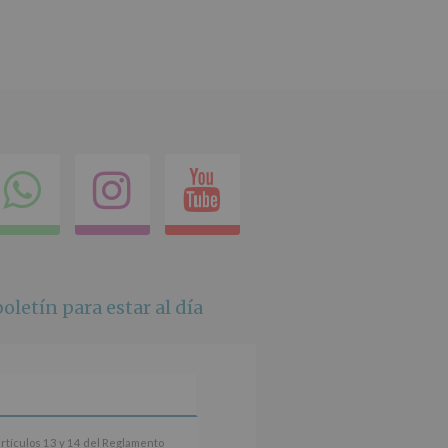
ok
itter
Compartir
Instagram
Youtube
en
whatsapp
oletín para estar al día
artículos 13 y 14 del Reglamento