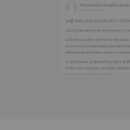
Alcobendas Imagina
está 
2 meses hace
☀️🎧 IMAGINA SOUND FEST SUMM
¿Listo para arrancar el verano por to
La Esfera vuelve a llenarse de músic
en una noche pensada para disfrutar
bienvenida al verano como se mere
🎶 @zamarra_dj @danferprodj y @dj
todos sus temazos, el mejor ambient
que no te puedes perder.
🌅 Porque este
...
Ver más
Foto
Ver en Facebook
·
Compartir
Alcobendas Imagina
está 
Alcobendas.
3 meses hace