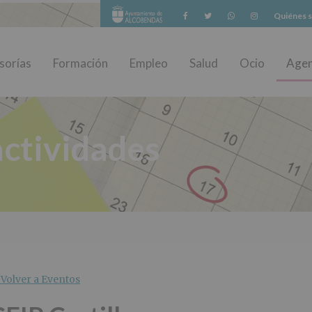
Facebook
Twitter
Whatsapp
Instagram
Quiénes 
sorías
Formación
Empleo
Salud
Ocio
Age
ctividades
Volver a Eventos