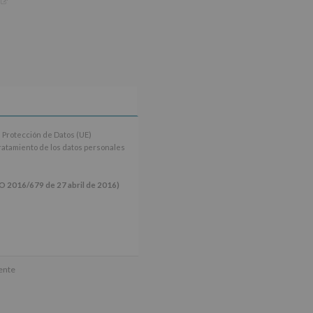
 Protección de Datos (UE)
tratamiento de los datos personales
16/679 de 27 abril de 2016)
ún se explica en la información
mente
tos de nuestra página web: