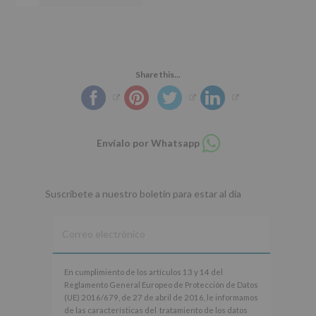
Share this...
Compartir
Envíalo por Whatsapp
en
whatsapp
Suscríbete a nuestro boletín para estar al día
En
En cumplimiento de los artículos 13 y 14 del
cumplimiento
Reglamento General Europeo de Protección de Datos
de
(UE) 2016/679, de 27 de abril de 2016, le informamos
los
de las características del tratamiento de los datos