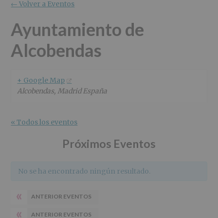
r
n
l
← Volver a Eventos
i
c
p
n
i
r
Ayuntamiento de
c
p
i
Alcobendas
i
a
n
p
l
c
a
i
l
p
+ Google Map
a
Alcobendas
,
Madrid
España
l
« Todos los eventos
Próximos Eventos
No se ha encontrado ningún resultado.
«
ANTERIOR EVENTOS
«
ANTERIOR EVENTOS