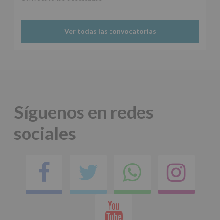
Protegemos
tus
Datos
Ver todas las convocatorias
de
nuestra
página
web:
www.alcobendas.org
*
Obligatorio
Síguenos en redes
sociales
Facebook
Twitter
Comparti
Ins
en
Youtube
whatsap