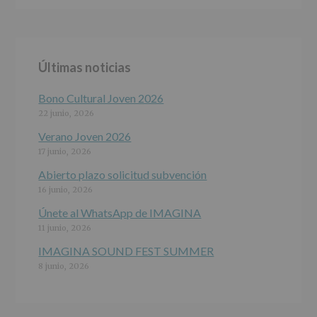
ALCOBENDAS.
Finalidad
:
Información
actividades
y
Últimas noticias
programas
participativos
para
Bono Cultural Joven 2026
jóvenes.
22 junio, 2026
Legitimación
:
Consentimiento
Verano Joven 2026
del
17 junio, 2026
interesado
para
Abierto plazo solicitud subvención
este
16 junio, 2026
fin
específico.
Únete al WhatsApp de IMAGINA
Destinatarios
:
11 junio, 2026
No
se
IMAGINA SOUND FEST SUMMER
cederán
8 junio, 2026
datos
a
terceros,
salvo