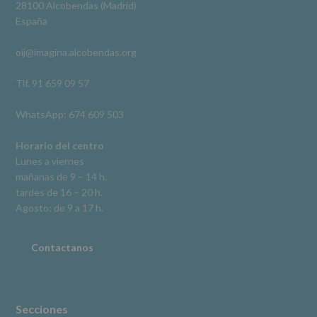
Derechos:
Ver en Facebook
·
Compartir
28100 Alcobendas (Madrid)
De
España
acceso,
rectificación,
oij@imagina.alcobendas.org
supresión,
así
como
Tlf. 91 659 09 57
otros
derechos,
WhatsApp: 674 609 503
según
se
explica
Horario del centro
en
Lunes a viernes
la
mañanas de 9 – 14 h.
información
tardes de 16 – 20 h.
adicional.
Información
Agosto: de 9 a 17 h.
adicional
:
Puede
consultar
Contactanos
el
apartado
Aquí
Protegemos
tus
Secciones