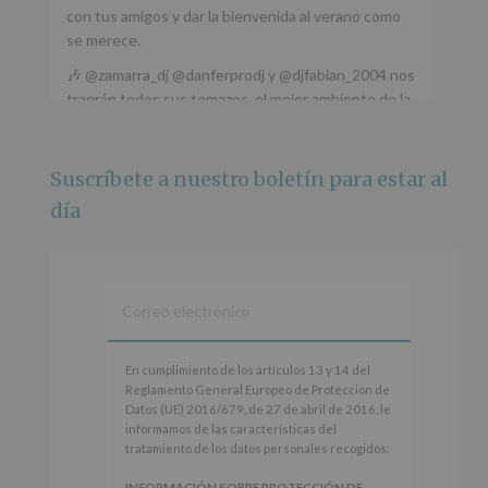
con tus amigos y dar la bienvenida al verano como
se merece.
🎶 @zamarra_dj @danferprodj y @djfabian_2004 nos
traerán todos sus temazos, el mejor ambiente de la
ciudad y un plan que no te puedes perder.
🌅 Porque este
...
Ver más
Suscríbete a nuestro boletín para estar al
Foto
día
Ver en Facebook
·
Compartir
Alcobendas Imagina
está en Recinto
Ferial De Alcobendas.
3 meses hace
IMAGINA SOUND SAN ISDRO
En
En cumplimiento de los artículos 13 y 14 del
cumplimiento
Reglamento General Europeo de Protección de
Esta noche la Zona Joven saltará a ritmo de
de
Datos (UE) 2016/679, de 27 de abril de 2016, le
@s.hidalgo.v y @joel_jowe
los
informamos de las características del
artículos
tratamiento de los datos personales recogidos:
Dos fantásticas novedades para disfrutar sin parar.
13
y
INFORMACIÓN SOBRE PROTECCIÓN DE