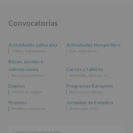
obligación
legal.
Derechos:
De
Convocatorias
acceso,
rectificación,
supresión,
así
Actividades culturales
Actividades tiempo libre
como
Cómics, exposiciones…
Ocio, naturaleza…
otros
derechos,
Becas, ayudas y
según
se
subvenciones
Cursos y talleres
explica
Becas para jóvenes
Animación, idiomas, etc…
en
la
Empleo
Programas Europeos
información
Ofertas de empleo
Muévete por Europa
adicional.
Información
Premios
Jornadas de Estudios
adicional
:
Premios y concursos
Alcobendas 2022
Puede
consultar
el
apartado
Aquí
Convocatorias destacadas