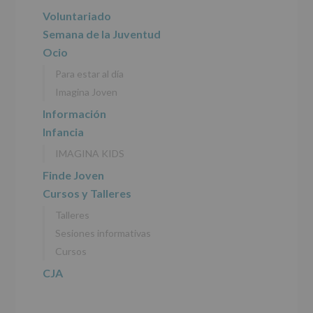
del
principal
Voluntariado
tratamiento
de
Semana de la Juventud
los
Ocio
datos
personales
Para estar al día
recogidos:
Imagina Joven
INFORMACIÓN
Información
SOBRE
Infancia
PROTECCIÓN
DE
IMAGINA KIDS
DATOS
(REGLAMENTO
Finde Joven
EUROPEO
Cursos y Talleres
2016/679
de
Talleres
27
abril
Sesiones informativas
de
Cursos
2016)
CJA
Responsable
:
AYUNTAMIENTO
DE