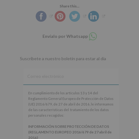
Share this...
Compartir
Envíalo por Whatsapp
en
whatsapp
Suscríbete a nuestro boletín para estar al día
En
En cumplimiento de los artículos 13 y 14 del
cumplimiento
Reglamento General Europeo de Protección de Datos
de
(UE) 2016/679, de 27 de abril de 2016, le informamos
los
de las características del tratamiento de los datos
artículos
personales recogidos:
13
y
INFORMACIÓN SOBRE PROTECCIÓN DE DATOS
14
(REGLAMENTO EUROPEO 2016/679 de 27 abril de
del
2016)