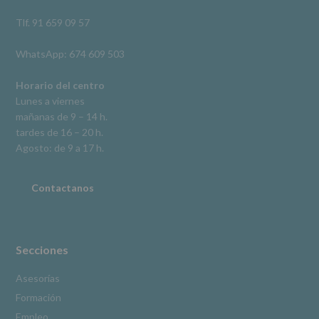
así
como
Tlf. 91 659 09 57
otros
derechos,
WhatsApp: 674 609 503
según
se
explica
Horario del centro
en
Lunes a viernes
la
mañanas de 9 – 14 h.
información
tardes de 16 – 20 h.
adicional.
Información
Agosto: de 9 a 17 h.
adicional
:
Puede
consultar
Contactanos
el
apartado
Aquí
Protegemos
tus
Secciones
Datos
de
Asesorías
nuestra
Formación
página
web:
Empleo