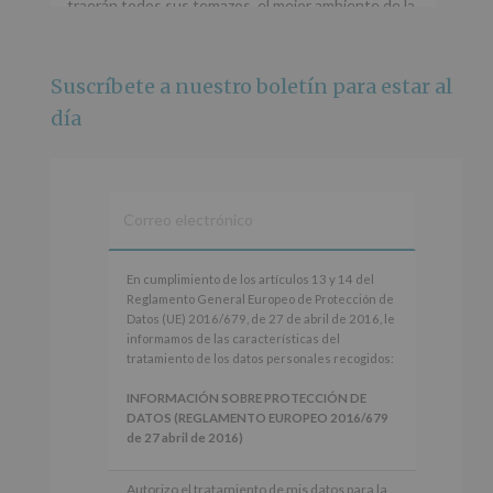
traerán todos sus temazos, el mejor ambiente de la
ciudad y un plan que no te puedes perder.
🌅 Porque este
...
Ver más
Suscríbete a nuestro boletín para estar al
Foto
día
Ver en Facebook
·
Compartir
Alcobendas Imagina
está en Recinto
Ferial De Alcobendas.
3 meses hace
IMAGINA SOUND SAN ISDRO
En
En cumplimiento de los artículos 13 y 14 del
cumplimiento
Reglamento General Europeo de Protección de
Esta noche la Zona Joven saltará a ritmo de
de
Datos (UE) 2016/679, de 27 de abril de 2016, le
@s.hidalgo.v y @joel_jowe
los
informamos de las características del
artículos
tratamiento de los datos personales recogidos:
Dos fantásticas novedades para disfrutar sin parar.
13
y
INFORMACIÓN SOBRE PROTECCIÓN DE
📍 Zona Joven
14
DATOS (REGLAMENTO EUROPEO 2016/679
🎫 Entrada libre hasta completar aforo
del
de 27 abril de 2016)
Reglamento
#alcobendas
#imaginasound
#SanIsidro2026
General
Responsable
: AYUNTAMIENTO DE
Autorizo el tratamiento de mis datos para la