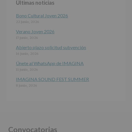
Últimas noticias
programas
participativos
para
Bono Cultural Joven 2026
jóvenes.
22 junio, 2026
Legitimación
:
Consentimiento
Verano Joven 2026
del
17 junio, 2026
interesado
para
Abierto plazo solicitud subvención
este
16 junio, 2026
fin
específico.
Únete al WhatsApp de IMAGINA
Destinatarios
:
11 junio, 2026
No
se
IMAGINA SOUND FEST SUMMER
cederán
8 junio, 2026
datos
a
terceros,
salvo
obligación
legal.
Derechos:
De
Convocatorias
acceso,