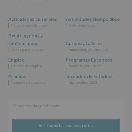
rectificación,
supresión,
así
Actividades culturales
Actividades tiempo libre
como
Cómics, exposiciones…
Ocio, naturaleza…
otros
derechos,
Becas, ayudas y
según
se
subvenciones
Cursos y talleres
explica
Becas para jóvenes
Animación, idiomas, etc…
en
la
Empleo
Programas Europeos
información
Ofertas de empleo
Muévete por Europa
adicional.
Información
Premios
Jornadas de Estudios
adicional
:
Premios y concursos
Alcobendas 2022
Puede
consultar
el
apartado
Aquí
Convocatorias destacadas
Protegemos
tus
Datos
Ver todas las convocatorias
de