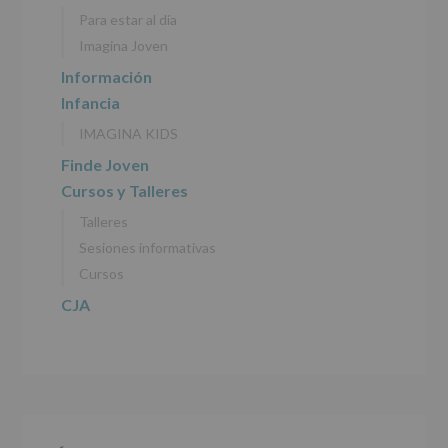
personales
Para estar al día
recogidos:
Imagina Joven
INFORMACIÓN
Información
SOBRE
Infancia
PROTECCIÓN
DE
IMAGINA KIDS
DATOS
(REGLAMENTO
Finde Joven
EUROPEO
Cursos y Talleres
2016/679
de
Talleres
27
abril
Sesiones informativas
de
Cursos
2016)
CJA
Responsable
:
AYUNTAMIENTO
DE
ALCOBENDAS.
Finalidad
:
Información
actividades
y