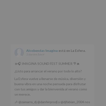
Alcobendas Imagina
está en La Esfera.
2 meses hace
☀️🎧 IMAGINA SOUND FEST SUMMER 🌴🔥
¿Listo para arrancar el verano por todo lo alto?
La Esfera vuelve a llenarse de música, diversión y
buena vibra en una noche pensada para disfrutar
con tus amigos y dar la bienvenida al verano como
se merece.
🎶 @zamarra_dj @danferprodj y @djfabian_2004 nos