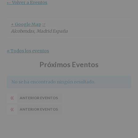
r
n
l
← Volver a Eventos
i
c
p
n
i
r
c
p
i
+ Google Map
i
a
n
Alcobendas
,
Madrid
España
p
l
c
a
i
l
p
« Todos los eventos
a
l
Próximos Eventos
No se ha encontrado ningún resultado.
«
ANTERIOR EVENTOS
«
ANTERIOR EVENTOS