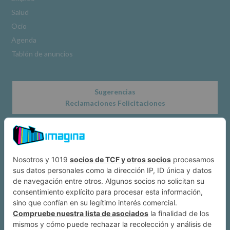
www.alcobendas.org
Salud
*
Ocio
Obligatorio
Agenda
Tablón de anuncios
Sugerencias
Reclamaciones Felicitaciones
Acerca de
Dónde estamos
Suscríbete a IMAGINA
Alcobendas