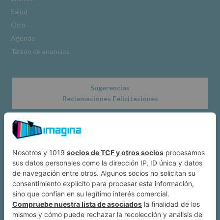
www.alcobendas.org
Salud
*
Ocio
Obligatorio
Agenda
Tablón de anuncios
Sugerencias
Reclamaciones Felicitaciones
Acerca de
Dónde estamos
Suscríbete a IMAGINA
Alcobendas