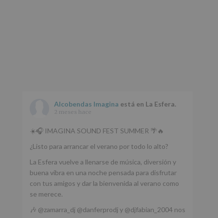
Alcobendas Imagina
está en La Esfera.
2 meses hace
☀️🎧 IMAGINA SOUND FEST SUMMER 🌴🔥
¿Listo para arrancar el verano por todo lo alto?
La Esfera vuelve a llenarse de música, diversión y
buena vibra en una noche pensada para disfrutar
con tus amigos y dar la bienvenida al verano como
se merece.
🎶 @zamarra_dj @danferprodj y @djfabian_2004 nos