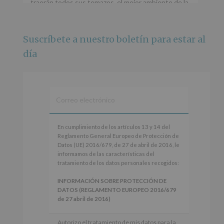
traerán todos sus temazos, el mejor ambiente de la
ciudad y un plan que no te puedes perder.
🌅 Porque este
...
Ver más
Suscríbete a nuestro boletín para estar al
Foto
día
Ver en Facebook
·
Compartir
Alcobendas Imagina
está en Recinto
Ferial De Alcobendas.
3 meses hace
IMAGINA SOUND SAN ISDRO
En
En cumplimiento de los artículos 13 y 14 del
cumplimiento
Reglamento General Europeo de Protección de
Esta noche la Zona Joven saltará a ritmo de
de
Datos (UE) 2016/679, de 27 de abril de 2016, le
@s.hidalgo.v y @joel_jowe
los
informamos de las características del
artículos
tratamiento de los datos personales recogidos:
Dos fantásticas novedades para disfrutar sin parar.
13
y
INFORMACIÓN SOBRE PROTECCIÓN DE
📍 Zona Joven
14
DATOS (REGLAMENTO EUROPEO 2016/679
🎫 Entrada libre hasta completar aforo
del
de 27 abril de 2016)
Reglamento
#alcobendas
#imaginasound
#SanIsidro2026
General
Responsable
: AYUNTAMIENTO DE
Autorizo el tratamiento de mis datos para la