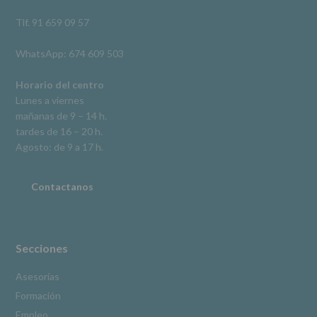
así
como
Tlf. 91 659 09 57
otros
derechos,
WhatsApp: 674 609 503
según
se
explica
Horario del centro
en
Lunes a viernes
la
mañanas de 9 – 14 h.
información
tardes de 16 – 20 h.
adicional.
Información
Agosto: de 9 a 17 h.
adicional
:
Puede
consultar
Contactanos
el
apartado
Aquí
Protegemos
tus
Secciones
Datos
de
Asesorías
nuestra
Formación
página
web:
Empleo