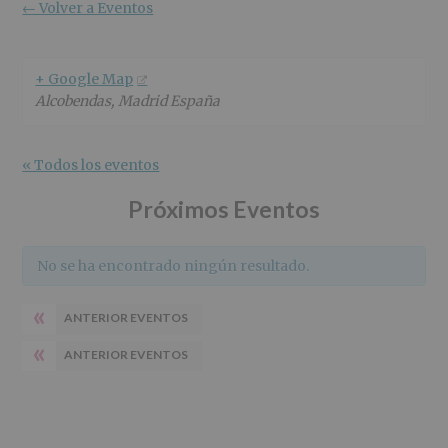
r
n
l
← Volver a Eventos
i
c
p
n
i
r
c
p
i
+ Google Map
i
a
n
Alcobendas
,
Madrid
España
p
l
c
a
i
l
p
« Todos los eventos
a
l
Próximos Eventos
No se ha encontrado ningún resultado.
«
ANTERIOR EVENTOS
«
ANTERIOR EVENTOS