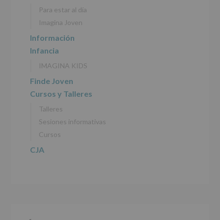
personales
Para estar al día
recogidos:
Imagina Joven
INFORMACIÓN
Información
SOBRE
Infancia
PROTECCIÓN
DE
IMAGINA KIDS
DATOS
(REGLAMENTO
Finde Joven
EUROPEO
Cursos y Talleres
2016/679
de
Talleres
27
abril
Sesiones informativas
de
Cursos
2016)
CJA
Responsable
:
AYUNTAMIENTO
DE
ALCOBENDAS.
Finalidad
:
Información
actividades
y