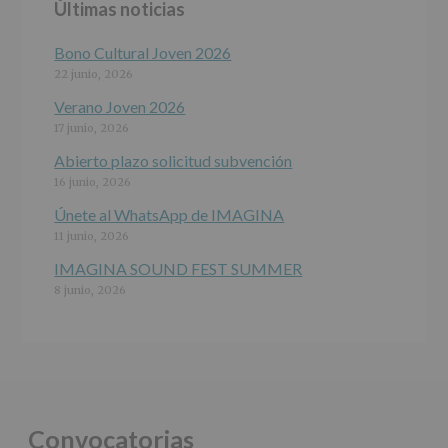
Últimas noticias
programas
participativos
para
Bono Cultural Joven 2026
jóvenes.
22 junio, 2026
Legitimación
:
Consentimiento
Verano Joven 2026
del
17 junio, 2026
interesado
para
Abierto plazo solicitud subvención
este
16 junio, 2026
fin
específico.
Únete al WhatsApp de IMAGINA
Destinatarios
:
11 junio, 2026
No
se
IMAGINA SOUND FEST SUMMER
cederán
8 junio, 2026
datos
a
terceros,
salvo
obligación
legal.
Derechos:
De
Convocatorias
acceso,