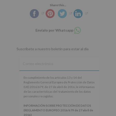
Share this...
Compartir
Envíalo por Whatsapp
en
whatsapp
Suscríbete a nuestro boletín para estar al día
En
En cumplimiento de los artículos 13 y 14 del
cumplimiento
Reglamento General Europeo de Protección de Datos
de
(UE) 2016/679, de 27 de abril de 2016, le informamos
los
de las características del tratamiento de los datos
artículos
personales recogidos:
13
y
INFORMACIÓN SOBRE PROTECCIÓN DE DATOS
14
(REGLAMENTO EUROPEO 2016/679 de 27 abril de
del
2016)