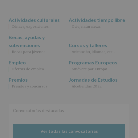
rectificación,
supresión,
así
Actividades culturales
Actividades tiempo libre
como
Cómics, exposiciones…
Ocio, naturaleza…
otros
derechos,
Becas, ayudas y
según
se
subvenciones
Cursos y talleres
explica
Becas para jóvenes
Animación, idiomas, etc…
en
la
Empleo
Programas Europeos
información
Ofertas de empleo
Muévete por Europa
adicional.
Información
Premios
Jornadas de Estudios
adicional
:
Premios y concursos
Alcobendas 2022
Puede
consultar
el
apartado
Aquí
Convocatorias destacadas
Protegemos
tus
Datos
Ver todas las convocatorias
de