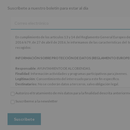
Suscríbete a nuestro boletín para estar al día
En
En cumplimiento de los artículos 13 y 14 del Reglamento General Europeo de
cumplimiento
2016/679, de 27 de abril de 2016, le informamos de las características del 
de
recogidos:
los
artículos
INFORMACIÓN SOBRE PROTECCIÓN DE DATOS (REGLAMENTO EUROPEO 20
13
y
Responsable
: AYUNTAMIENTO DE ALCOBENDAS.
14
Finalidad
: Información actividades y programas participativos para jóvenes.
del
Legitimación
: Consentimiento del interesado para este fin específico.
Reglamento
Destinatarios
: No se cederán datos a terceros, salvo obligación legal.
General
Derechos:
De acceso, rectificación, supresión, así como otros derechos, seg
Autorizo el tratamiento de mis datos para la finalidad descrita anterior
Europeo
adicional.
de
Información adicional
: Puede consultar el apartado Aquí Protegemos tus Da
Suscríbeme a la newsletter
Protección
*
www.alcobendas.org
de
Obligatorio
Datos
(UE)
2016/679,