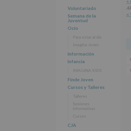
r
n
l
+
principal
i
c
p
Voluntariado
Al
n
i
r
« 
Semana de la
c
p
i
Juventud
i
a
n
Ocio
p
l
c
Para estar al día
a
i
Imagina Joven
l
p
a
Información
l
Infancia
IMAGINA KIDS
Finde Joven
Cursos y Talleres
Talleres
Sesiones
informativas
Cursos
CJA