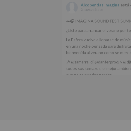
Alcobendas Imagina
está 
2 meses hace
☀️🎧 IMAGINA SOUND FEST SUMM
¿Listo para arrancar el verano por to
La Esfera vuelve a llenarse de músic
en una noche pensada para disfrutar
bienvenida al verano como se mere
🎶 @zamarra_dj @danferprodj y @dj
todos sus temazos, el mejor ambient
que no te puedes perder.
🌅 Porque este
...
Ver más
Foto
Ver en Facebook
·
Compartir
Alcobendas Imagina
está 
Alcobendas.
3 meses hace