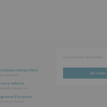
de
27
de
abril
de
2016,
le
informamos
de
las
características
del
tratamiento
de
Convocatorias destacadas
los
datos
personales
ividades tiempo libre
Ver todas 
recogidos:
io, naturaleza…
INFORMACIÓN
sos y talleres
SOBRE
imación, idiomas, etc…
PROTECCIÓN
DE
ogramas Europeos
DATOS
évete por Europa
(REGLAMENTO