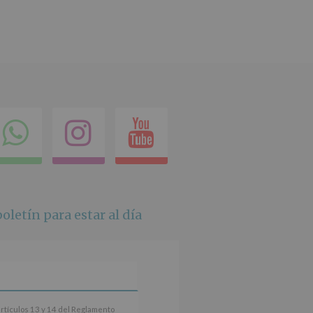
ok
itter
Compartir
Instagram
Youtube
en
whatsapp
oletín para estar al día
artículos 13 y 14 del Reglamento