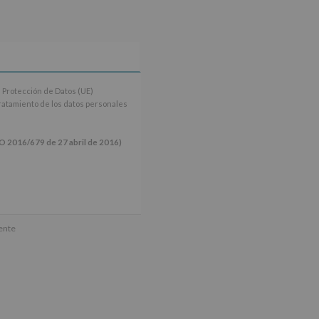
 Protección de Datos (UE)
tratamiento de los datos personales
16/679 de 27 abril de 2016)
ún se explica en la información
mente
tos de nuestra página web: