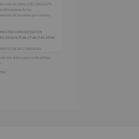
tección de Datos (UE) 2016/679,
le informamos de las
tamiento de los datos personales
 PROTECCIÓN DE DATOS
2016/679 de 27 abril de 2016)
MIENTO DE ALCOBENDAS.
actividades y programas
 de mis datos para la finalidad
nes.
e
iento del interesado para este fin
tter
derán datos a terceros, salvo
ctificación, supresión, así como
e explica en la información
Puede consultar el apartado Aquí
e nuestra página web: