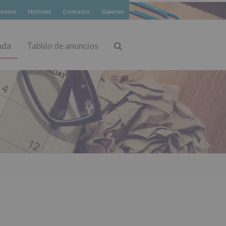
somos
Noticias
Contacto
Galerías
nda
Tablón de anuncios
Buscar