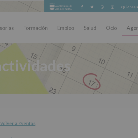
Facebook
Twitter
Whatsapp
Instagram
Quiénes 
sorías
Formación
Empleo
Salud
Ocio
Age
ctividades
Volver a Eventos